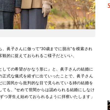
、眞子さんに倣って“30歳までに脱出”を模索され
客観的に捉えておられるご様子だといい、
としての希望がかなう形に』と、眞子さんの結婚に
の正式な儀式を経ずに出ていったことで、眞子さん
だに国民から批判的な目で見られている姉の結婚を
しても、“せめて世間からは認められる結婚にしなけ
しずつ芽生え始めておられるように拝察いたします」