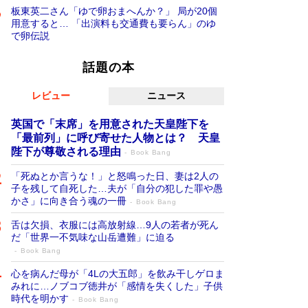
板東英二さん「ゆで卵おまへんか？」 局が20個
用意すると… 「出演料も交通費も要らん」のゆ
で卵伝説
話題の本
レビュー
ニュース
英国で「末席」を用意された天皇陛下を
「最前列」に呼び寄せた人物とは？ 天皇
陛下が尊敬される理由
Book Bang
「死ぬとか言うな！」と怒鳴った日、妻は2人の
子を残して自死した…夫が「自分の犯した罪や愚
かさ」に向き合う魂の一冊
Book Bang
舌は欠損、衣服には高放射線…9人の若者が死ん
だ「世界一不気味な山岳遭難」に迫る
Book Bang
心を病んだ母が「4Lの大五郎」を飲み干しゲロま
みれに…ノブコブ徳井が「感情を失くした」子供
時代を明かす
Book Bang