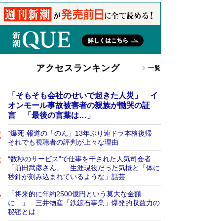
アクセスランキング
一覧
「そもそも会社のせいで起きた人災」 イ
オンモール事故被害者の親族が慟哭の証
言 「最後の言葉は…」
“爆死”報道の「のん」13年ぶり連ドラ本格復帰
それでも視聴者の評判が上々な理由
“数秒のサービス”で仕事を干された人気司会者
「前田武彦さん」 生涯現役だった気概と「体に
秒針が刻み込まれているような」話芸
「将来的に年約2500億円という莫大な金額
に…」 三井物産「鉄鉱石事業」爆発的収益力の
秘密とは