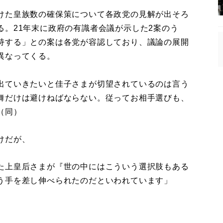
けた皇族数の確保策について各政党の見解が出そろ
る。21年末に政府の有識者会議が示した2案のう
持する」との案は各党が容認しており、議論の展開
異なってくる。
出ていきたいと佳子さまが切望されているのは言う
舞だけは避けねばならない。従ってお相手選びも、
（同）
けだが、
た上皇后さまが『世の中にはこういう選択肢もある
う手を差し伸べられたのだといわれています」