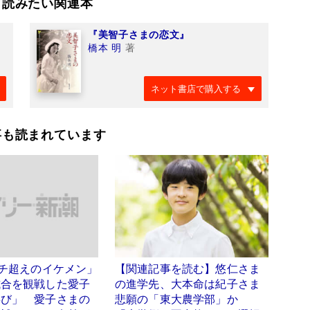
て読みたい関連本
』
『美智子さまの恋文』
橋本 明
著
ネット書店で購入する
事も読まれています
ンチ超えのイケメン」
【関連記事を読む】悠仁さま
試合を観戦した愛子
の進学先、大本命は紀子さま
喜び」 愛子さまの
悲願の「東大農学部」か