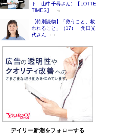
皇陛下はお元気でおられるか」がサウジ国王の第
ト 山中千尋さん）【LOTTE
一声になる理由
Book Bang
TIMES】
PR
【特別読物】「救うこと、救
われること」（17） 角田光
代さん
PR
デイリー新潮をフォローする