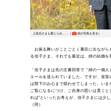
上皇后さまも案じられ……（
他の写真を見る
）
お振る舞いがことごとく裏目に出ながらも
る佳子さま。それでも最近は、姉の結婚を
「佳子さまは先の文書回答で『姉の一個人
エールを送られていました。ですが、皇室
は陛下のお心まで煩わせてしまった。いま
ご覧になるにつけ、ご自身の思いは貫くと
れば”といったお考えが、佳子さまには少
（同）