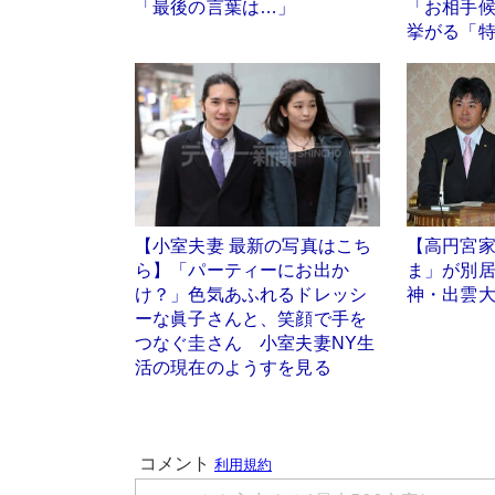
「最後の言葉は…」
「お相手
挙がる「
【小室夫妻 最新の写真はこち
【高円宮
ら】「パーティーにお出か
ま」が別
け？」色気あふれるドレッシ
神・出雲
ーな眞子さんと、笑顔で手を
つなぐ圭さん 小室夫妻NY生
活の現在のようすを見る