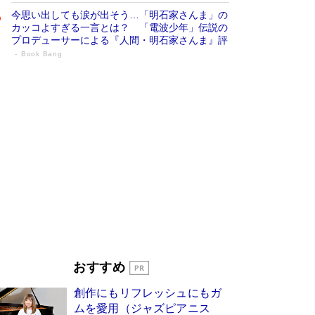
今思い出しても涙が出そう…「明石家さんま」の
カッコよすぎる一言とは？ 「電波少年」伝説の
プロデューサーによる『人間・明石家さんま』評
Book Bang
「宇宙兄弟」最終46巻がベストセラー1
位 宇宙開発への関心を押し上げた18年の
物語に幕 特装版には「宇宙で描かれたマ
ンガ」も収録
Book Bang
美輪明宏 晩年の回答を集めた『ほほえんで生き
るための人生相談』がランクイン［エンターテイ
メントベストセラー］
Book Bang
「『火垂るの墓』は、大嘘である」原作者が抱き
続けた“自責の念”とは…「自己憐憫は描きたくな
い」監督が徹底的にこだわったこと（後編） #
戦争の記憶
Book Bang
東野圭吾、伊坂幸太郎の人気シリーズ最新作どち
おすすめ
らも文庫化 映画化された直木賞受賞作もランク
イン［文庫ベストセラー］
Book Bang
創作にもリフレッシュにもガ
皇室はなぜ世界から尊敬されているのか？ 「天
ムを愛用（ジャズピアニス