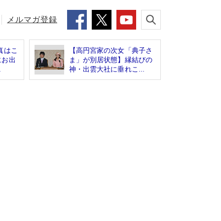
メルマガ登録
真はこ
【高円宮家の次女「典子さ
にお出
ま」が別居状態】縁結びの
.
神・出雲大社に垂れこ...