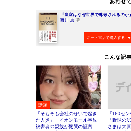
あわせ
『皇室はなぜ世界で尊敬されるのか
西川 恵
著
ネット書店で購入する
こんな記
話題
「そもそも会社のせいで起き
「180セ
た人災」 イオンモール事故
「野球の
被害者の親族が慟哭の証言
さまは大