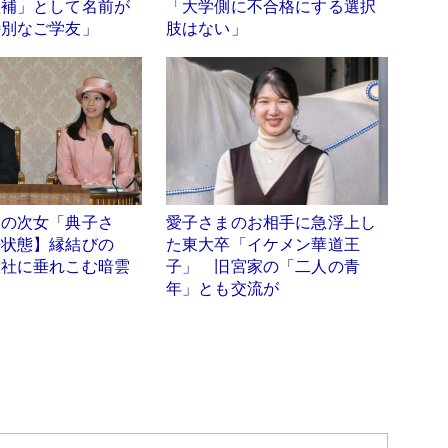
候補」として名前が
「大学側に不合格にする選択
特別なご学友」
肢はない」
家の次女「典子さ
愛子さまのお相手に急浮上し
居状態】縁結びの
た東大卒「イケメン華道王
大社に垂れこむ暗雲
子」 旧宮家の「二人の青
年」とも交流が