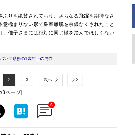
事ぶりを絶賛されており、さらなる飛躍を期待なさ
本意極まりない形で皇室離脱を余儀なくされたこと
は、佳子さまには絶対に同じ轍を踏んでほしくない
バンク勤務の1歳年上の男性
2
3
次へ
2/3ページ]
6