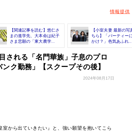
情報提供
【関連記事を読む】悠仁さ
【小室夫妻 最新の写
まの進学先、大本命は紀子
ちら】「パーティー
さま悲願の「東大農学...
かけ？」色気あふれ..
注目される「名門華族」子息のプロ
バンク勤務」【スクープその後】
2024年08月17日
皇室から出ていきたい』と、強い願望を抱いてこら