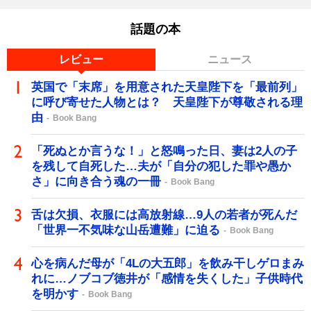
話題の本
レビュー
ニュース
英国で「末席」を用意された天皇陛下を「最前列」
に呼び寄せた人物とは？ 天皇陛下が尊敬される理
由
Book Bang
「死ぬとか言うな！」と怒鳴った日、妻は2人の子
を残して自死した…夫が「自分の犯した罪や愚か
さ」に向き合う魂の一冊
Book Bang
舌は欠損、衣服には高放射線…9人の若者が死んだ
「世界一不気味な山岳遭難」に迫る
Book Bang
心を病んだ母が「4Lの大五郎」を飲み干しゲロまみ
れに…ノブコブ徳井が「感情を失くした」子供時代
を明かす
Book Bang