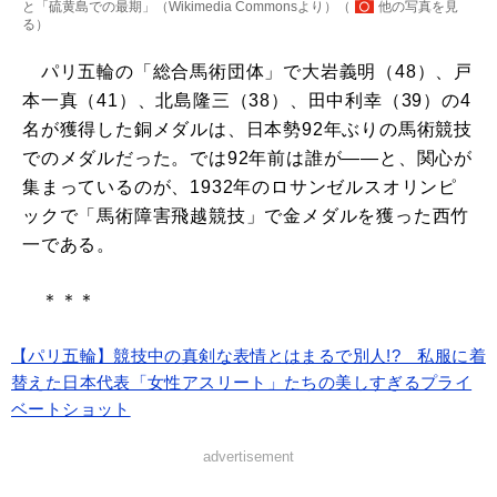
と「硫黄島での最期」（Wikimedia Commonsより）（
他の写真を見
る
）
パリ五輪の「総合馬術団体」で大岩義明（48）、戸
本一真（41）、北島隆三（38）、田中利幸（39）の4
名が獲得した銅メダルは、日本勢92年ぶりの馬術競技
でのメダルだった。では92年前は誰が――と、関心が
集まっているのが、1932年のロサンゼルスオリンピ
ックで「馬術障害飛越競技」で金メダルを獲った西竹
一である。
＊＊＊
【パリ五輪】競技中の真剣な表情とはまるで別人!? 私服に着
替えた日本代表「女性アスリート」たちの美しすぎるプライ
ベートショット
advertisement