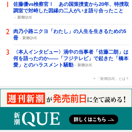
佐藤優vs検察官！ あの国策捜査から20年、特捜取
調室で対峙した因縁の二人がいま語り合ったこと
新潮QUE
肉乃小路ニクヨ「わたし」の人生を生きるための5
冊
新潮QUE
〈本人インタビュー〉渦中の当事者「佐藤二朗」は
何を語ったのか――「フジテレビ」で起きた「橋本
愛」とのハラスメント騒動
新潮QUE
「新潮QUE」とは？