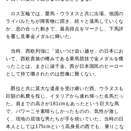
ロス五輪では、愛馬・ウラヌスと共に出場。他国の
ライバルたちが障害物に躓き、続々と落馬していくな
か、息の合った動きで、最高得点をマークし、下馬評
を覆し見事金メダルに輝いた。
当時、西欧列強に「追いつけ追い越せ」の日本にお
いて、西欧貴族の嗜みである乗馬競技で金メダルを獲
ったことは、まさに値千金。西が日本国民のヒーロー
として持て囃されたのは想像に難くない。
爵位と共に莫大な遺産を受け継いだ西。ウラヌスも
巨額の私費を投じ、イタリアから連れ帰った名馬だっ
た。肩までの高さが181cmもあったという巨大な馬
で、パワーこそ素晴らしかったものの、気性が激し
く、現地の屈強な男たちが手を焼いていた。当時の日
本人としては175cmという高身長の西でも、乗りこな