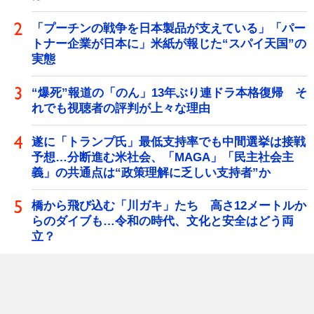
「プーチンの戦争を日本製品が支えている」「パー
トナー企業が日本に」米紙が報じた“スパイ天国”の
実態
“爆死”報道の「のん」13年ぶり連ドラ本格復帰 そ
れでも視聴者の評判が上々な理由
遂に「トランプ氏」最低支持率でも中間選挙は接戦
予想…分断進む米社会、「MAGA」「民主社会主
義」の共通点は“政策理解に乏しい支持者”か
橋から飛び込む「川ガキ」たち 高さ12メートルか
らのダイブも…令和の時代、文化と安全はどう両
立？