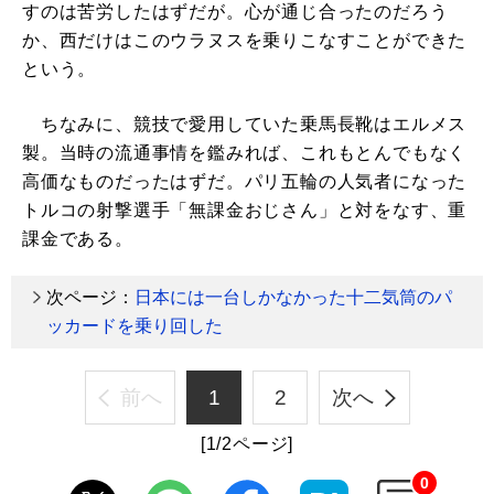
すのは苦労したはずだが。心が通じ合ったのだろう
か、西だけはこのウラヌスを乗りこなすことができた
という。
ちなみに、競技で愛用していた乗馬長靴はエルメス
製。当時の流通事情を鑑みれば、これもとんでもなく
高価なものだったはずだ。パリ五輪の人気者になった
トルコの射撃選手「無課金おじさん」と対をなす、重
課金である。
次ページ：
日本には一台しかなかった十二気筒のパ
ッカードを乗り回した
前へ
1
2
次へ
[1/2ページ]
0