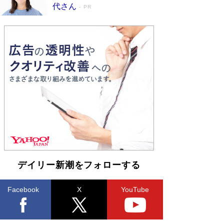
皇陛下はお元気でおられるか」がサウジ国王の第
代さん
PR
一声になる理由
Book Bang
デイリー新潮をフォローする
Facebook
X
YouTube