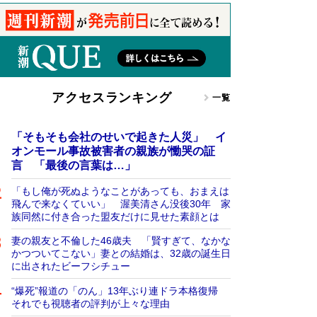
アクセスランキング
一覧
「そもそも会社のせいで起きた人災」 イ
オンモール事故被害者の親族が慟哭の証
言 「最後の言葉は…」
「もし俺が死ぬようなことがあっても、おまえは
飛んで来なくていい」 渥美清さん没後30年 家
族同然に付き合った盟友だけに見せた素顔とは
妻の親友と不倫した46歳夫 「賢すぎて、なかな
かつついてこない」妻との結婚は、32歳の誕生日
に出されたビーフシチュー
“爆死”報道の「のん」13年ぶり連ドラ本格復帰
それでも視聴者の評判が上々な理由