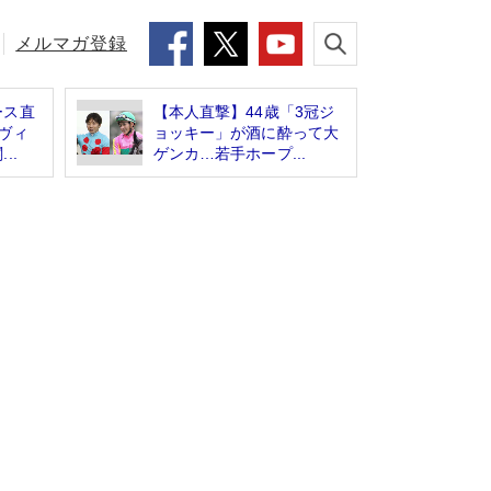
メルマガ登録
ース直
【本人直撃】44歳「3冠ジ
ヴィ
ョッキー」が酒に酔って大
..
ゲンカ…若手ホープ...