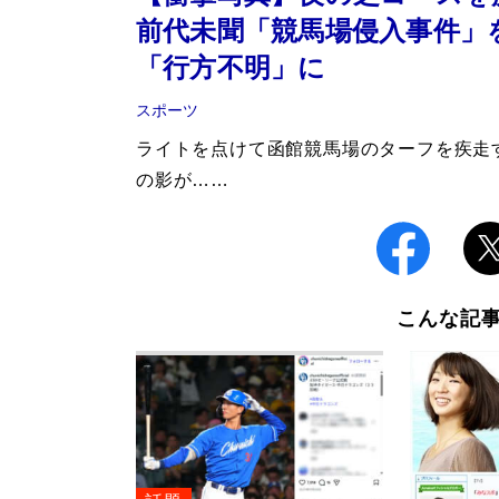
前代未聞「競馬場侵入事件」を
「行方不明」に
スポーツ
ライトを点けて函館競馬場のターフを疾走
の影が……
こんな記