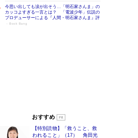
今思い出しても涙が出そう…「明石家さんま」の
カッコよすぎる一言とは？ 「電波少年」伝説の
プロデューサーによる『人間・明石家さんま』評
Book Bang
「宇宙兄弟」最終46巻がベストセラー1
位 宇宙開発への関心を押し上げた18年の
物語に幕 特装版には「宇宙で描かれたマ
ンガ」も収録
Book Bang
美輪明宏 晩年の回答を集めた『ほほえんで生き
るための人生相談』がランクイン［エンターテイ
メントベストセラー］
Book Bang
「『火垂るの墓』は、大嘘である」原作者が抱き
続けた“自責の念”とは…「自己憐憫は描きたくな
い」監督が徹底的にこだわったこと（後編） #
戦争の記憶
Book Bang
入社10年目にして最下位の営業がトップに大逆
おすすめ
転 上司の“意外な一言”から生まれた「雑談のテ
クニック」とは
Book Bang
【特別読物】「救うこと、救
皇室はなぜ世界から尊敬されているのか？ 「天
われること」（17） 角田光