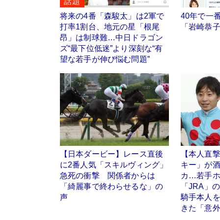
話題
将来の4番「森駿太」は2軍で
40年で一
打率1割台、地元の星「根尾
「岩崎恭
昂」は制球難…中日ドラゴン
ズ“最下位低迷”より深刻な“有
望な若手が伸び悩む問題”
【日本ダービー】レース直後
【本人直撃
に2番人気「スキルヴィング」
キー」が
急死の衝撃 関係者からは
カ…若手
「綺麗事で終わらせるな」の
「JRA
声
騎手本人
きた「意