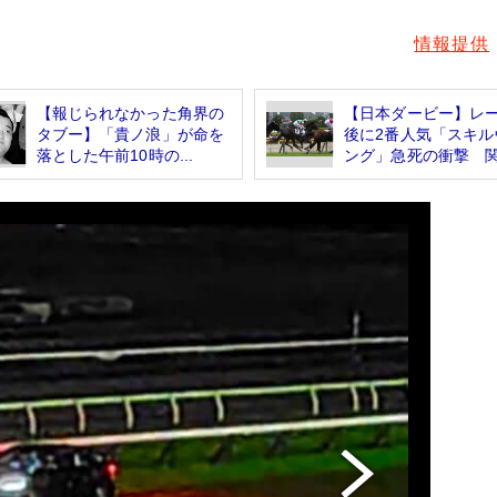
情報提供
【報じられなかった角界の
【日本ダービー】レ
タブー】「貴ノ浪」が命を
後に2番人気「スキル
落とした午前10時の...
ング」急死の衝撃 関.