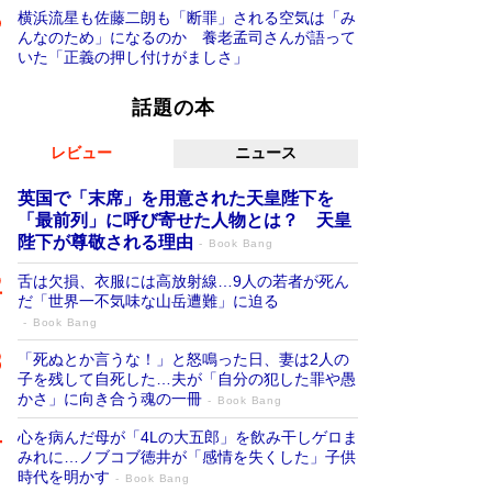
横浜流星も佐藤二朗も「断罪」される空気は「み
んなのため」になるのか 養老孟司さんが語って
いた「正義の押し付けがましさ」
話題の本
レビュー
ニュース
英国で「末席」を用意された天皇陛下を
「最前列」に呼び寄せた人物とは？ 天皇
陛下が尊敬される理由
Book Bang
舌は欠損、衣服には高放射線…9人の若者が死ん
だ「世界一不気味な山岳遭難」に迫る
Book Bang
「死ぬとか言うな！」と怒鳴った日、妻は2人の
子を残して自死した…夫が「自分の犯した罪や愚
かさ」に向き合う魂の一冊
Book Bang
心を病んだ母が「4Lの大五郎」を飲み干しゲロま
みれに…ノブコブ徳井が「感情を失くした」子供
時代を明かす
Book Bang