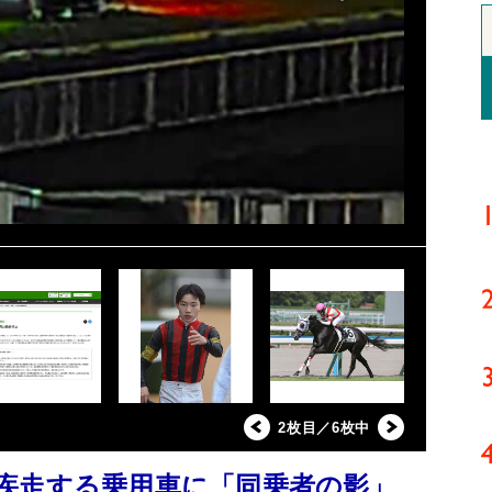
2枚目／6枚中
疾走する乗用車に「同乗者の影」