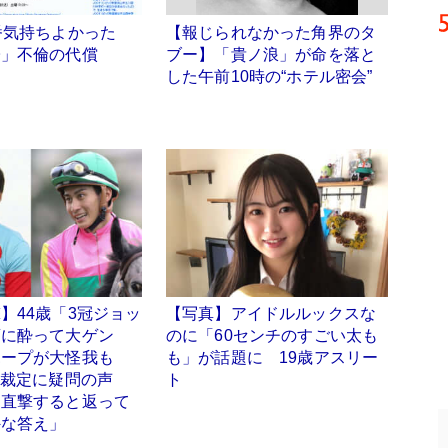
番気持ちよかった
【報じられなかった角界のタ
子」不倫の代償
ブー】「貴ノ浪」が命を落と
した午前10時の“ホテル密会”
】44歳「3冠ジョッ
【写真】アイドルルックスな
酒に酔って大ゲン
のに「60センチのすごい太も
ホープが大怪我も
も」が話題に 19歳アスリー
」の裁定に疑問の声
ト
を直撃すると返って
外な答え」