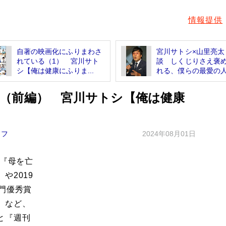
情報提供
自著の映画化にふりまわさ
宮川サトシ×山里亮太
れている（1） 宮川サト
談 しくじりさえ褒
シ【俺は健康にふりま...
れる、僕らの最愛の
（前編） 宮川サトシ【俺は健康
イフ
2024年08月01日
イ『母を亡
や2019
門優秀賞
）など、
と『週刊