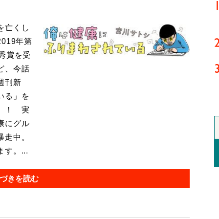
を亡くし
019年第
秀賞を受
ど、今話
週刊新
いる」を
』！ 実
康にグル
暴走中。
。...
づきを読む