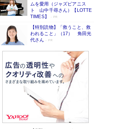
ムを愛用（ジャズピアニス
す
Book Bang
ト 山中千尋さん）【LOTTE
「『火垂るの墓』は、大嘘である」原作者が抱き
TIMES】
PR
続けた“自責の念”とは…「自己憐憫は描きたくな
い」監督が徹底的にこだわったこと（後編） #
【特別読物】「救うこと、救
戦争の記憶
Book Bang
われること」（17） 角田光
代さん
美輪明宏 晩年の回答を集めた『ほほえんで生き
PR
るための人生相談』がランクイン［エンターテイ
メントベストセラー］
Book Bang
「宇宙兄弟」最終46巻がベストセラー1位 宇宙
開発への関心を押し上げた18年の物語に幕 特装
版には「宇宙で描かれたマンガ」も収録
Book Bang
「不意に涙が出そうに…」高嶋政伸が明かし
た“13歳の娘を暴行する役”への葛藤 インティマ
シーコーディネーターに支えられたNHK『大奥』
の裏側
Book Bang