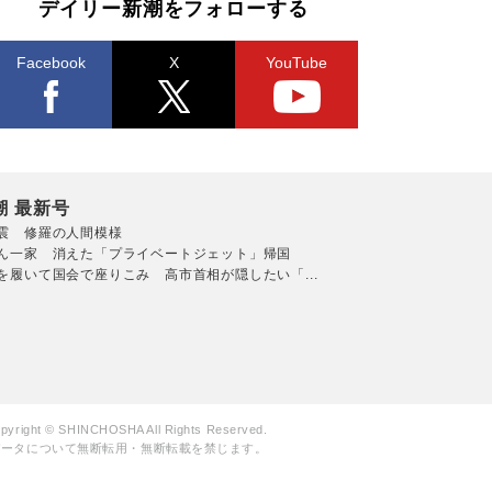
デイリー新潮をフォローする
Facebook
X
YouTube
潮 最新号
震 修羅の人間模様
ん一家 消えた「プライベートジェット」帰国
を履いて国会で座りこみ 高市首相が隠したい「...
pyright © SHINCHOSHA All Rights Reserved.
データについて無断転用・無断転載を禁じます。