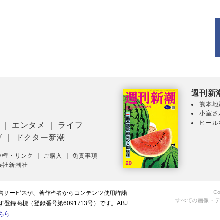
週刊新
熊本地
小室さ
ヒール
｜
エンタメ
｜
ライフ
ガ
｜
ドクター新潮
作権・リンク
｜
ご購入
｜
免責事項
会社新潮社
Co
配信サービスが、著作権者からコンテンツ使用許諾
すべての画像・
録商標（登録番号第6091713号）です。ABJ
ちら