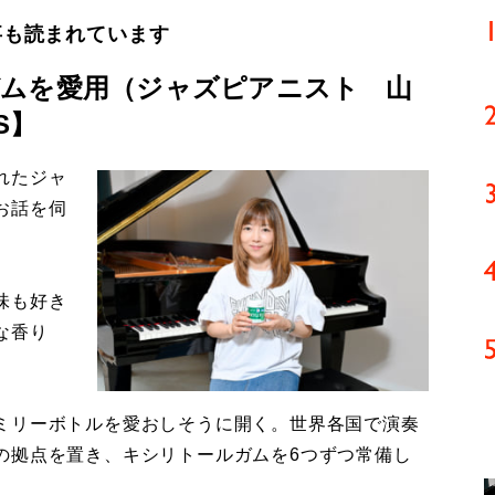
事も読まれています
ムを愛用（ジャズピアニスト 山
S】
れたジャ
お話を伺
味も好き
な香り
ミリーボトルを愛おしそうに開く。世界各国で演奏
の拠点を置き、キシリトールガムを6つずつ常備し