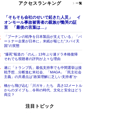
アクセスランキング
一覧
「そもそも会社のせいで起きた人災」 イ
オンモール事故被害者の親族が慟哭の証
言 「最後の言葉は…」
「プーチンの戦争を日本製品が支えている」「パ
ートナー企業が日本に」米紙が報じた“スパイ天
国”の実態
“爆死”報道の「のん」13年ぶり連ドラ本格復帰
それでも視聴者の評判が上々な理由
遂に「トランプ氏」最低支持率でも中間選挙は接
戦予想…分断進む米社会、「MAGA」「民主社会
主義」の共通点は“政策理解に乏しい支持者”か
橋から飛び込む「川ガキ」たち 高さ12メートル
からのダイブも…令和の時代、文化と安全はどう
両立？
注目トピック