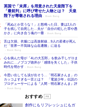
英国で「末席」を用意された天皇陛下を
「最前列」に呼び寄せた人物とは？ 天皇
陛下が尊敬される理由
Book Bang
「死ぬとか言うな！」と怒鳴った日、妻は2人の
子を残して自死した…夫が「自分の犯した罪や愚
かさ」に向き合う魂の一冊
Book Bang
舌は欠損、衣服には高放射線…9人の若者が死ん
だ「世界一不気味な山岳遭難」に迫る
Book Bang
心を病んだ母が「4Lの大五郎」を飲み干しゲロま
みれに…ノブコブ徳井が「感情を失くした」子供
時代を明かす
Book Bang
今思い出しても涙が出そう…「明石家さんま」の
カッコよすぎる一言とは？ 「電波少年」伝説の
プロデューサーによる『人間・明石家さんま』評
Book Bang
「叱って伸びるやつは、褒めたらもっと伸
おすすめ
びる」俳優・高嶋政伸が家族に教わっ
創作にもリフレッシュにもガ
た“人を育てるコツ”…芸への考え方を明か