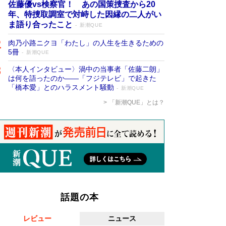
佐藤優vs検察官！ あの国策捜査から20
年、特捜取調室で対峙した因縁の二人がい
ま語り合ったこと
新潮QUE
肉乃小路ニクヨ「わたし」の人生を生きるための
5冊
新潮QUE
〈本人インタビュー〉渦中の当事者「佐藤二朗」
は何を語ったのか――「フジテレビ」で起きた
「橋本愛」とのハラスメント騒動
新潮QUE
「新潮QUE」とは？
話題の本
レビュー
ニュース