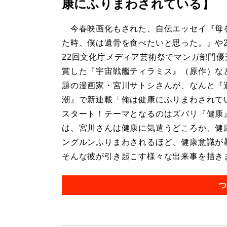
康にふりまわされている】
今春映画化もされた、自伝エッセイ『母
た時、僕は遺骨を食べたいと思った。』や2
22回文化庁メディア芸術祭でマンガ部門優
賞した『宇宙戦艦ティラミス』（原作）な
題の漫画家・宮川サトシさんが、なんと『
潮』で新連載「俺は健康にふりまわされて
スタート！テーマとなるのはズバリ『健康
は、宮川さんは健康に気遣うどころか、健
ングルンふりまわされるほど、健康意識が
そんな彼が引き起こす様々な出来事を描きます
つ