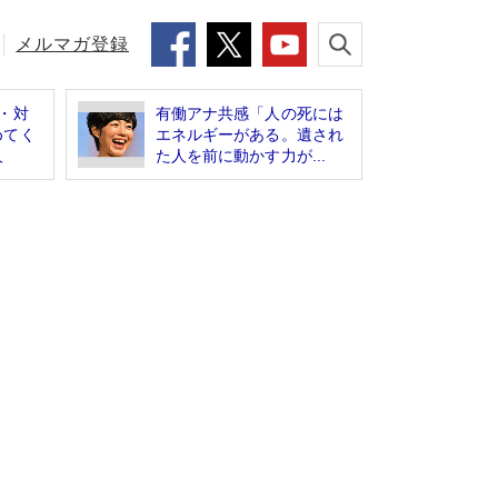
メルマガ登録
・対
有働アナ共感「人の死には
めてく
エネルギーがある。遺され
人
た人を前に動かす力が...