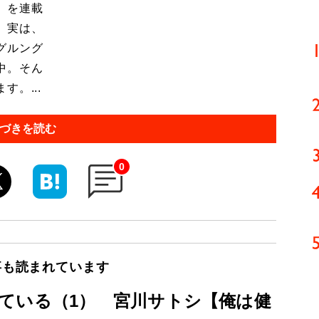
」を連載
 実は、
グルング
中。そん
。...
づきを読む
0
事も読まれています
ている（1） 宮川サトシ【俺は健