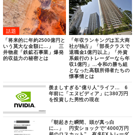
話題
「将来的に年約2500億円と
「年収ランキングは五大商
いう莫大な金額に…」 三
社が独占」「部長クラスで
井物産「鉄鉱石事業」爆発
退職金1億円以上」「外資
的収益力の秘密とは
系銀行のトレーダーなら年
収1億円」…令和の勝ち組
となった高額所得者たちの
懐事情とは
羨ましすぎる“億り人”ライフ… 6
年前に「エヌビディア」に380万円
を投資した男性の現在
「朝起きた瞬間、頭が真っ白
に…」 円安ショックで“4000万円
超のロスカット”、有名FXトレーダ