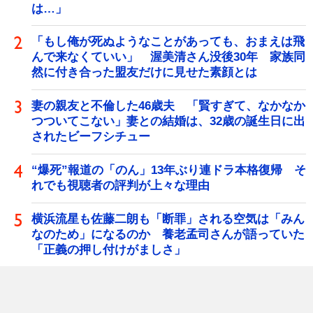
は…」
「もし俺が死ぬようなことがあっても、おまえは飛
んで来なくていい」 渥美清さん没後30年 家族同
然に付き合った盟友だけに見せた素顔とは
妻の親友と不倫した46歳夫 「賢すぎて、なかなか
つついてこない」妻との結婚は、32歳の誕生日に出
されたビーフシチュー
“爆死”報道の「のん」13年ぶり連ドラ本格復帰 そ
れでも視聴者の評判が上々な理由
横浜流星も佐藤二朗も「断罪」される空気は「みん
なのため」になるのか 養老孟司さんが語っていた
「正義の押し付けがましさ」