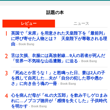
話題の本
レビュー
ニュース
英国で「末席」を用意された天皇陛下を「最前列」
に呼び寄せた人物とは？ 天皇陛下が尊敬される理
由
Book Bang
舌は欠損、衣服には高放射線…9人の若者が死んだ
「世界一不気味な山岳遭難」に迫る
Book Bang
「死ぬとか言うな！」と怒鳴った日、妻は2人の子
を残して自死した…夫が「自分の犯した罪や愚か
さ」に向き合う魂の一冊
Book Bang
心を病んだ母が「4Lの大五郎」を飲み干しゲロまみ
れに…ノブコブ徳井が「感情を失くした」子供時代
を明かす
Book Bang