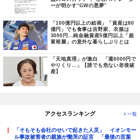
ーが明かす“GWの悪夢”
「100億円以上の絵画」「資産は80
億円」でも食事は吉野家、衣服は
3000円…純金融資産5億円以上「超
富裕層」の意外な暮らしぶりとは
「天地真理」が激白 「週6000円で
やりくり…」【誰でも危ない老後破
産】
アクセスランキング
一覧
「そもそも会社のせいで起きた人災」 イオンモー
ル事故被害者の親族が慟哭の証言 「最後の言葉