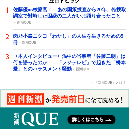
注目トピック
佐藤優vs検察官！ あの国策捜査から20年、特捜取
調室で対峙した因縁の二人がいま語り合ったこと
新潮QUE
肉乃小路ニクヨ「わたし」の人生を生きるための5
冊
新潮QUE
〈本人インタビュー〉渦中の当事者「佐藤二朗」は
何を語ったのか――「フジテレビ」で起きた「橋本
愛」とのハラスメント騒動
新潮QUE
「新潮QUE」とは？