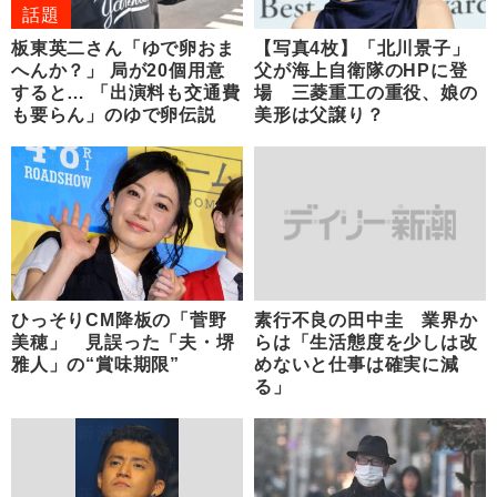
話題
板東英二さん「ゆで卵おま
【写真4枚】「北川景子」
へんか？」 局が20個用意
父が海上自衛隊のHPに登
すると… 「出演料も交通費
場 三菱重工の重役、娘の
も要らん」のゆで卵伝説
美形は父譲り？
ひっそりCM降板の「菅野
素行不良の田中圭 業界か
美穂」 見誤った「夫・堺
らは「生活態度を少しは改
雅人」の“賞味期限”
めないと仕事は確実に減
る」