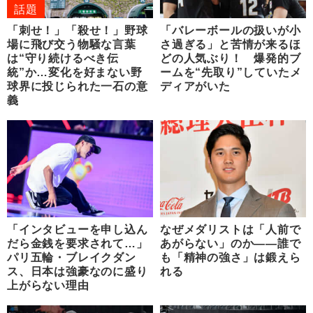
話題
「刺せ！」「殺せ！」野球
「バレーボールの扱いが小
場に飛び交う物騒な言葉
さ過ぎる」と苦情が来るほ
は“守り続けるべき伝
どの人気ぶり！ 爆発的ブ
統”か…変化を好まない野
ームを“先取り”していたメ
球界に投じられた一石の意
ディアがいた
義
「インタビューを申し込ん
なぜメダリストは「人前で
だら金銭を要求されて…」
あがらない」のか――誰で
パリ五輪・ブレイクダン
も「精神の強さ」は鍛えら
ス、日本は強豪なのに盛り
れる
上がらない理由