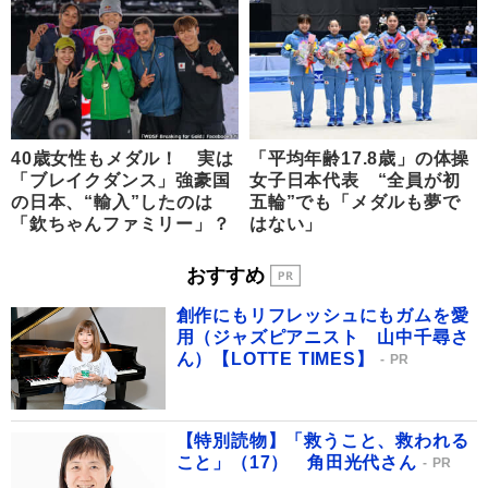
40歳女性もメダル！ 実は
「平均年齢17.8歳」の体操
「ブレイクダンス」強豪国
女子日本代表 “全員が初
の日本、“輸入”したのは
五輪”でも「メダルも夢で
「欽ちゃんファミリー」？
はない」
おすすめ
創作にもリフレッシュにもガムを愛
用（ジャズピアニスト 山中千尋さ
ん）【LOTTE TIMES】
PR
【特別読物】「救うこと、救われる
こと」（17） 角田光代さん
PR