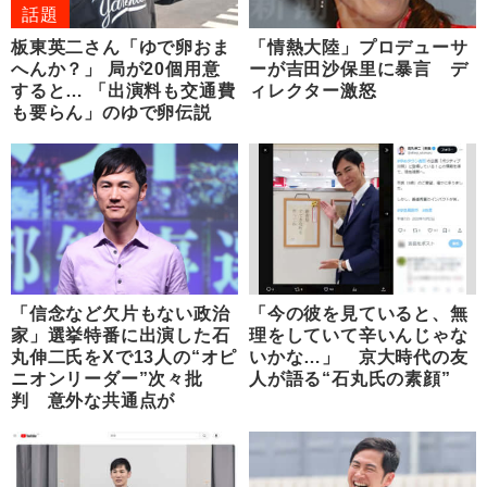
話題
板東英二さん「ゆで卵おま
「情熱大陸」プロデューサ
へんか？」 局が20個用意
ーが吉田沙保里に暴言 デ
すると… 「出演料も交通費
ィレクター激怒
も要らん」のゆで卵伝説
「信念など欠片もない政治
「今の彼を見ていると、無
家」選挙特番に出演した石
理をしていて辛いんじゃな
丸伸二氏をXで13人の“オピ
いかな…」 京大時代の友
ニオンリーダー”次々批
人が語る“石丸氏の素顔”
判 意外な共通点が