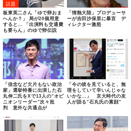
話題
板東英二さん「ゆで卵おま
「情熱大陸」プロデューサ
へんか？」 局が20個用意
ーが吉田沙保里に暴言 デ
すると… 「出演料も交通費
ィレクター激怒
も要らん」のゆで卵伝説
「信念など欠片もない政治
「今の彼を見ていると、無
家」選挙特番に出演した石
理をしていて辛いんじゃな
丸伸二氏をXで13人の“オピ
いかな…」 京大時代の友
ニオンリーダー”次々批
人が語る“石丸氏の素顔”
判 意外な共通点が