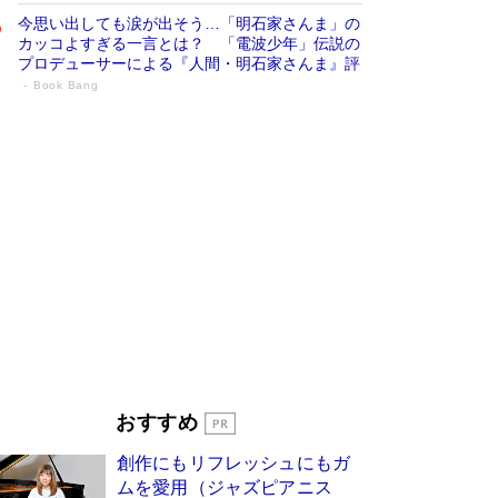
今思い出しても涙が出そう…「明石家さんま」の
カッコよすぎる一言とは？ 「電波少年」伝説の
プロデューサーによる『人間・明石家さんま』評
Book Bang
「叱って伸びるやつは、褒めたらもっと伸
びる」俳優・高嶋政伸が家族に教わっ
た“人を育てるコツ”…芸への考え方を明か
す
Book Bang
「『火垂るの墓』は、大嘘である」原作者が抱き
続けた“自責の念”とは…「自己憐憫は描きたくな
い」監督が徹底的にこだわったこと（後編） #
戦争の記憶
Book Bang
美輪明宏 晩年の回答を集めた『ほほえんで生き
るための人生相談』がランクイン［エンターテイ
メントベストセラー］
Book Bang
「宇宙兄弟」最終46巻がベストセラー1位 宇宙
おすすめ
開発への関心を押し上げた18年の物語に幕 特装
版には「宇宙で描かれたマンガ」も収録
創作にもリフレッシュにもガ
Book Bang
ムを愛用（ジャズピアニス