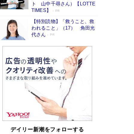
「不意に涙が出そうに…」高嶋政伸が明かし
ト 山中千尋さん）【LOTTE
た“13歳の娘を暴行する役”への葛藤 インティマ
TIMES】
PR
シーコーディネーターに支えられたNHK『大奥』
の裏側
Book Bang
【特別読物】「救うこと、救
われること」（17） 角田光
代さん
PR
デイリー新潮をフォローする