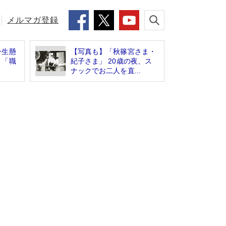
メルマガ登録
一生懸
【写真も】「秋篠宮さま・
」「職
紀子さま」 20歳の夜、ス
ナックでお二人を直...