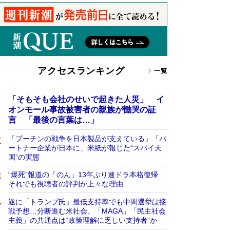
アクセスランキング
一覧
「そもそも会社のせいで起きた人災」 イ
オンモール事故被害者の親族が慟哭の証
言 「最後の言葉は…」
「プーチンの戦争を日本製品が支えている」「パ
ートナー企業が日本に」米紙が報じた“スパイ天
国”の実態
“爆死”報道の「のん」13年ぶり連ドラ本格復帰
それでも視聴者の評判が上々な理由
遂に「トランプ氏」最低支持率でも中間選挙は接
戦予想…分断進む米社会、「MAGA」「民主社会
主義」の共通点は“政策理解に乏しい支持者”か