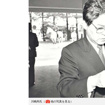
川嶋舟氏（
他の写真を見る
）