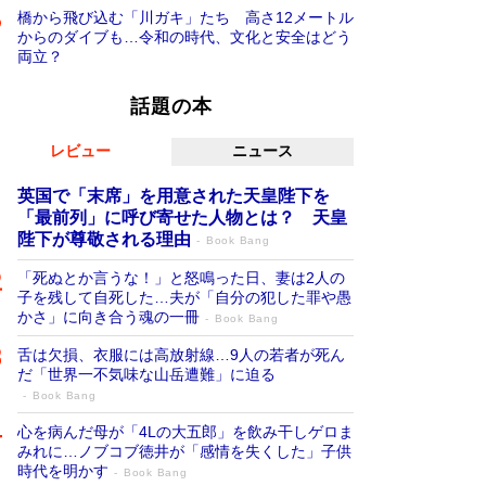
橋から飛び込む「川ガキ」たち 高さ12メートル
からのダイブも…令和の時代、文化と安全はどう
両立？
話題の本
レビュー
ニュース
英国で「末席」を用意された天皇陛下を
「最前列」に呼び寄せた人物とは？ 天皇
陛下が尊敬される理由
Book Bang
「死ぬとか言うな！」と怒鳴った日、妻は2人の
子を残して自死した…夫が「自分の犯した罪や愚
かさ」に向き合う魂の一冊
Book Bang
舌は欠損、衣服には高放射線…9人の若者が死ん
だ「世界一不気味な山岳遭難」に迫る
Book Bang
心を病んだ母が「4Lの大五郎」を飲み干しゲロま
みれに…ノブコブ徳井が「感情を失くした」子供
時代を明かす
Book Bang