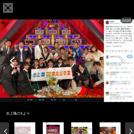
5/10
水上颯のXより