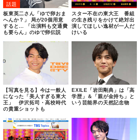
話題
板東英二さん「ゆで卵おま
スター不在の東大王 番組
へんか？」 局が20個用意
の生き残りをかけて絶対出
すると… 「出演料も交通費
演してほしい逸材が一人だ
も要らん」のゆで卵伝説
けいる
【写真を見る】今は一般人
EXILE「岩田剛典」は「高
になった「美人すぎる東大
学歴」＆「親が金持ち」と
王」 伊沢拓司・高校時代
いう芸能界の天然記念物
の貴重ショットも