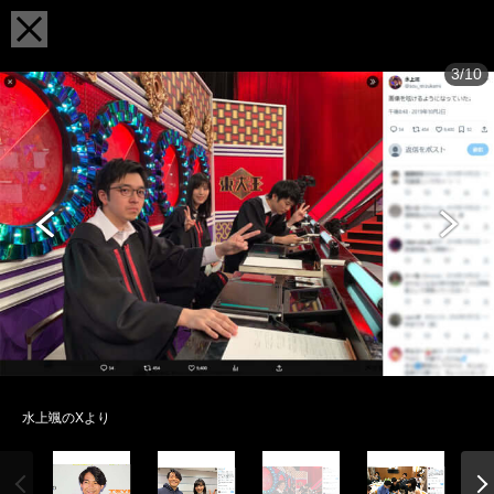
3/10
水上颯のXより