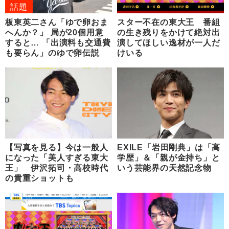
話題
板東英二さん「ゆで卵おま
スター不在の東大王 番組
へんか？」 局が20個用意
の生き残りをかけて絶対出
すると… 「出演料も交通費
演してほしい逸材が一人だ
も要らん」のゆで卵伝説
けいる
【写真を見る】今は一般人
EXILE「岩田剛典」は「高
になった「美人すぎる東大
学歴」＆「親が金持ち」と
王」 伊沢拓司・高校時代
いう芸能界の天然記念物
の貴重ショットも