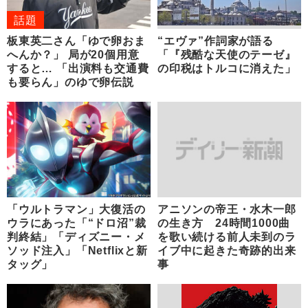
話題
板東英二さん「ゆで卵おま
“エヴァ”作詞家が語る
へんか？」 局が20個用意
「『残酷な天使のテーゼ』
すると… 「出演料も交通費
の印税はトルコに消えた」
も要らん」のゆで卵伝説
「ウルトラマン」大復活の
アニソンの帝王・水木一郎
ウラにあった「“ドロ沼”裁
の生き方 24時間1000曲
判終結」「ディズニー・メ
を歌い続ける前人未到のラ
ソッド注入」「Netflixと新
イブ中に起きた奇跡的出来
タッグ」
事