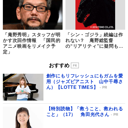
「庵野秀明」スタッフが明
「シン・ゴジラ」続編は作
かす次回作情報 「国民的
れない？ 庵野総監督
アニメ映画をリメイク予
の“リアリティ”に疑問も…
定」
おすすめ
創作にもリフレッシュにもガムを愛
用（ジャズピアニスト 山中千尋さ
ん）【LOTTE TIMES】
PR
【特別読物】「救うこと、救われる
こと」（17） 角田光代さん
PR