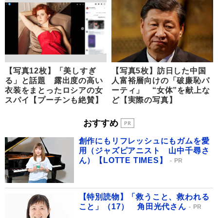
【写真12枚】「美しすぎ
【写真5枚】訪日した中国
る」と話題 露出度の高い
人富裕層向けの「破廉恥パ
衣装をまとったロシアの女
ーティ」 “女体”を献上な
スパイ【プーチンも絶賛】
ど【実際の写真】
おすすめ
創作にもリフレッシュにもガムを愛
用（ジャズピアニスト 山中千尋さ
ん）【LOTTE TIMES】
PR
【特別読物】「救うこと、救われる
こと」（17） 角田光代さん
PR