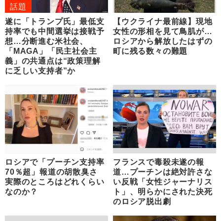
話題
遂に「トランプ氏」最低支
【ウクライナ最前線】現地
持率でも中間選挙は接戦予
女性の形相を見て鳥肌が…
想…分断進む米社会、
ロシアから解放したはずの
「MAGA」「民主社会主
町に残る数々の難題
義」の共通点は“政策理解
に乏しい支持者”か
ロシアで「プーチン支持率
フランスで毒殺未遂の報
70％超」報道の胡散臭さ
道…プーチンは絶対許さな
実際のところはどれくらい
い反戦「女性ジャーナリス
なのか？
ト」、明らかにされた決死
のロシア脱出劇