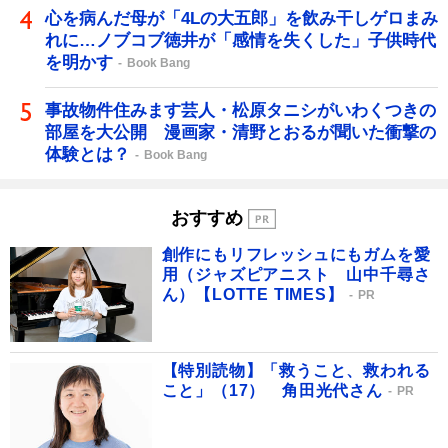
心を病んだ母が「4Lの大五郎」を飲み干しゲロまみ
れに…ノブコブ徳井が「感情を失くした」子供時代
を明かす
Book Bang
事故物件住みます芸人・松原タニシがいわくつきの
部屋を大公開 漫画家・清野とおるが聞いた衝撃の
体験とは？
Book Bang
おすすめ
創作にもリフレッシュにもガムを愛
用（ジャズピアニスト 山中千尋さ
ん）【LOTTE TIMES】
PR
【特別読物】「救うこと、救われる
こと」（17） 角田光代さん
PR