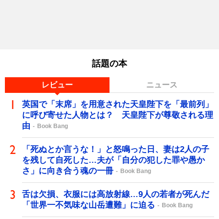
話題の本
レビュー
ニュース
英国で「末席」を用意された天皇陛下を「最前列」
に呼び寄せた人物とは？ 天皇陛下が尊敬される理
由
Book Bang
「死ぬとか言うな！」と怒鳴った日、妻は2人の子
を残して自死した…夫が「自分の犯した罪や愚か
さ」に向き合う魂の一冊
Book Bang
舌は欠損、衣服には高放射線…9人の若者が死んだ
「世界一不気味な山岳遭難」に迫る
Book Bang