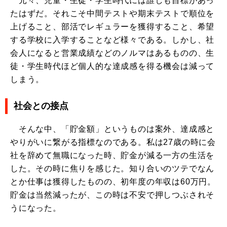
元々、児童・生徒・学生時代には誰しも目標があっ
たはずだ。それこそ中間テストや期末テストで順位を
上げること、部活でレギュラーを獲得すること、希望
する学校に入学することなど様々である。しかし、社
会人になると営業成績などのノルマはあるものの、生
徒・学生時代ほど個人的な達成感を得る機会は減って
しまう。
社会との接点
そんな中、「貯金額」というものは案外、達成感と
やりがいに繋がる指標なのである。私は27歳の時に会
社を辞めて無職になった時、貯金が減る一方の生活を
した。その時に焦りを感じた。知り合いのツテでなん
とか仕事は獲得したものの、初年度の年収は60万円。
貯金は当然減ったが、この時は不安で押しつぶされそ
うになった。