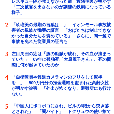
レスキュー隊が救えなかった命 近隣住民が明かす
「二次被害を出さないのが訓練の鉄則になっている
様子」
「玖瑠美の最期の言葉は…」 イオンモール事故被
害者の親族が慟哭の証言 「おばたちは制止できな
かった自分たちを責めている」 さらに、間一髪で
事故を免れた従業員の証言も
左目周囲の痣は「脳の動脈が破れ、その血が溜まっ
ていた」 09年に孤独死「大原麗子さん」、死の間
際に何が起きていたのか
「自衛隊員や報道カメラマンのフリをして泥棒
を…」 500万円分の預金通帳を盗まれた高齢女性
が明かす被害 「外出が怖くなり、避難所にも行け
ない」
「中国人にボコボコにされ、ビルの6階から突き落
とされた」 「闇バイト」 トクリュウの使い捨て