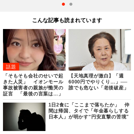
こんな記事も読まれています
話題
「そもそも会社のせいで起
【天地真理が激白】「週
きた人災」 イオンモール
6000円でやりくり…」──
事故被害者の親族が慟哭の
誰でも危ない「老後破産」
証言 「最後の言葉は…」
1日2食に「ここまで落ちたか」 仲
間は帰国、タイで「年金暮らしする
日本人」が明かす“円安直撃の苦境”