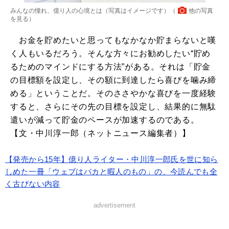
みんなの憧れ、億り人の心境とは（写真はイメージです）（
他の写真
を見る
）
お金を貯めたいと思ってもなかなか貯まらないと嘆
く人もいるだろう。そんな方々にお勧めしたい“貯め
るためのマインドにする方法”がある。それは「貯金
の目標額を設定し、その額に到達したら喜びを噛み締
める」ということだ。そのささやかな喜びを一度経験
すると、さらにその先の目標を設定し、結果的に無駄
遣いが減って貯金のペースが加速するのである。
【文・中川淳一郎（ネットニュース編集者）】
【発売から15年】億り人ライター・中川淳一郎氏を世に知ら
しめた一冊「ウェブはバカと暇人のもの」の、今読んでも全
く古びない内容
advertisement