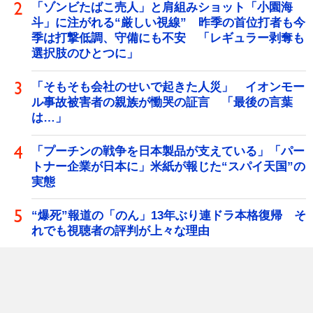
「ゾンビたばこ売人」と肩組みショット「小園海
斗」に注がれる“厳しい視線” 昨季の首位打者も今
季は打撃低調、守備にも不安 「レギュラー剥奪も
選択肢のひとつに」
「そもそも会社のせいで起きた人災」 イオンモー
ル事故被害者の親族が慟哭の証言 「最後の言葉
は…」
「プーチンの戦争を日本製品が支えている」「パー
トナー企業が日本に」米紙が報じた“スパイ天国”の
実態
“爆死”報道の「のん」13年ぶり連ドラ本格復帰 そ
れでも視聴者の評判が上々な理由