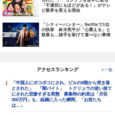
られた”」 コンプラを逆手に取る
「不適切にもほどがある！」がテレ
ビ業界を変える理由
「シティーハンター」Netflixで1位
の快挙 鈴木亮平が「心震える」と
歓喜も…諸手を挙げて喜べない事情
アクセスランキング
一覧
「中国人にボコボコにされ、ビルの6階から突き落
とされた」 「闇バイト」 トクリュウの使い捨て
にされた悲惨すぎる実態 募集時の約束は「月収
300万円」も、組織に入った瞬間、「お前たち
は…」