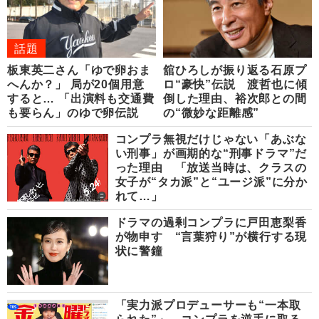
話題
板東英二さん「ゆで卵おま
舘ひろしが振り返る石原プ
へんか？」 局が20個用意
ロ“豪快”伝説 渡哲也に傾
すると… 「出演料も交通費
倒した理由、裕次郎との間
も要らん」のゆで卵伝説
の“微妙な距離感”
コンプラ無視だけじゃない「あぶな
い刑事」が画期的な“刑事ドラマ”だ
った理由 「放送当時は、クラスの
女子が“タカ派”と“ユージ派”に分か
れて…」
ドラマの過剰コンプラに戸田恵梨香
が物申す “言葉狩り”が横行する現
状に警鐘
「実力派プロデューサーも“一本取