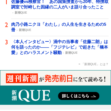
佐藤優vs検察官！ あの国策捜査から20年、特捜取
調室で対峙した因縁の二人がいま語り合ったこと
新潮QUE
肉乃小路ニクヨ「わたし」の人生を生きるための5
冊
新潮QUE
〈本人インタビュー〉渦中の当事者「佐藤二朗」は
何を語ったのか――「フジテレビ」で起きた「橋本
愛」とのハラスメント騒動
新潮QUE
「新潮QUE」とは？