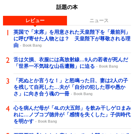
話題の本
レビュー
ニュース
英国で「末席」を用意された天皇陛下を「最前列」
に呼び寄せた人物とは？ 天皇陛下が尊敬される理
由
Book Bang
舌は欠損、衣服には高放射線…9人の若者が死んだ
「世界一不気味な山岳遭難」に迫る
Book Bang
「死ぬとか言うな！」と怒鳴った日、妻は2人の子
を残して自死した…夫が「自分の犯した罪や愚か
さ」に向き合う魂の一冊
Book Bang
心を病んだ母が「4Lの大五郎」を飲み干しゲロまみ
れに…ノブコブ徳井が「感情を失くした」子供時代
を明かす
Book Bang