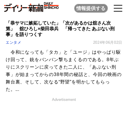
情報提供する
「恭サマに嫉妬していた」「次があるかは舘さん次
第」 舘ひろし×柴田恭兵 「帰ってきた あぶない刑
事」を語りつくす
エンタメ
2024年06月02日
令和になっても「タカ」と「ユージ」はやっぱり駆
け回って、銃をバンバン撃ちまくるのである。8年ぶ
りにスクリーンに戻ってきた二人に、「あぶない刑
事」が始まってからの38年間の秘話と、今回の映画の
舞台裏、そして、次なる“野望”を明かしてもらっ
た。...
Advertisement