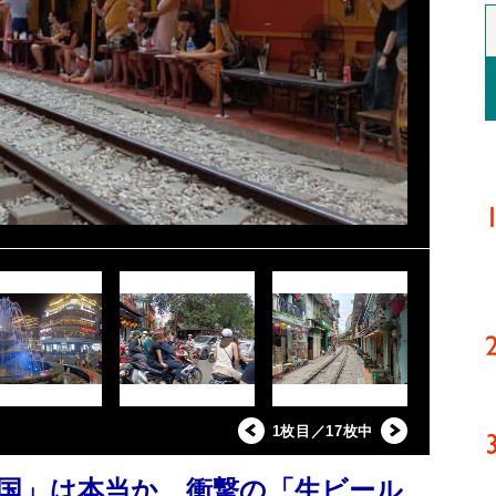
1枚目／17枚中
国」は本当か 衝撃の「生ビール