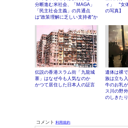
分断進む米社会、「MAGA」
ィ」 “女
「民主社会主義」の共通点
の写真】
は“政策理解に乏しい支持者”か
伝説の香港スラム街「九龍城
遺体は裸
寨」はなぜ今も人気なのか
族は立ち
かつて居住した日本人の証言
牛のお乳
ス川の野
のしきた