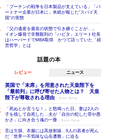
「プーチンの戦争を日本製品が支えている」「パ
ートナー企業が日本に」米紙が報じた“スパイ天
国”の実態
「父の遺産を最良の状態で引き継ぐことが…」
イオン爆発で非難殺到の「ハビタ」エリート社長
はハーバードでMBA取得 かつて語っていた「経
営哲学」とは
話題の本
レビュー
ニュース
英国で「末席」を用意された天皇陛下を
「最前列」に呼び寄せた人物とは？ 天皇
陛下が尊敬される理由
Book Bang
「死ぬとか言うな！」と怒鳴った日、妻は2人の
子を残して自死した…夫が「自分の犯した罪や愚
かさ」に向き合う魂の一冊
Book Bang
舌は欠損、衣服には高放射線…9人の若者が死ん
だ「世界一不気味な山岳遭難」に迫る