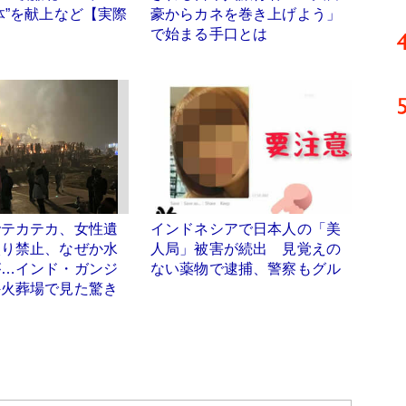
体”を献上など【実際
豪からカネを巻き上げよう」
で始まる手口とは
でテカテカ、女性遺
インドネシアで日本人の「美
入り禁止、なぜか水
人局」被害が続出 見覚えの
が…インド・ガンジ
ない薬物で逮捕、警察もグル
外火葬場で見た驚き
り