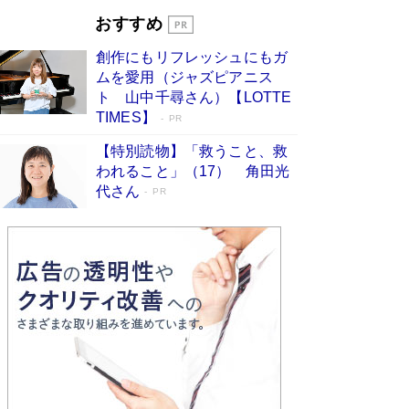
開発への関心を押し上げた18年の物語に幕 特装
おすすめ
版には「宇宙で描かれたマンガ」も収録
Book Bang
創作にもリフレッシュにもガ
友近氏、絶賛！ 鎌倉を舞台に、孤独を抱えた
ムを愛用（ジャズピアニス
人々が新たな一歩を踏み出す連作短篇集『海のほ
ト 山中千尋さん）【LOTTE
とりのプラネット』試し読み
Book Bang
TIMES】
PR
【特別読物】「救うこと、救
われること」（17） 角田光
代さん
PR