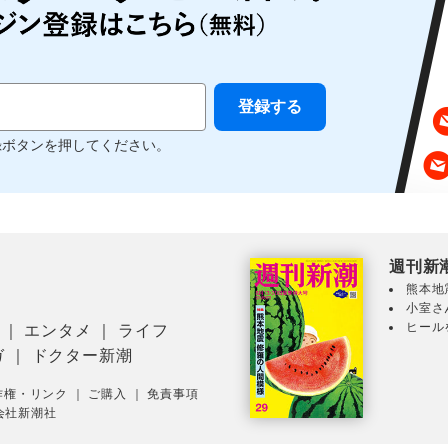
録ボタンを押してください。
週刊新
熊本地
小室さ
ヒール
｜
エンタメ
｜
ライフ
ガ
｜
ドクター新潮
作権・リンク
｜
ご購入
｜
免責事項
会社新潮社