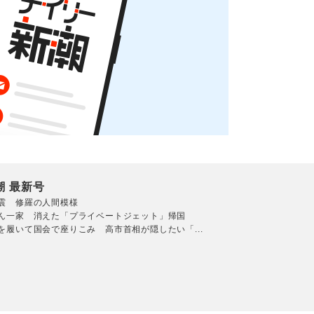
潮 最新号
震 修羅の人間模様
ん一家 消えた「プライベートジェット」帰国
を履いて国会で座りこみ 高市首相が隠したい「...