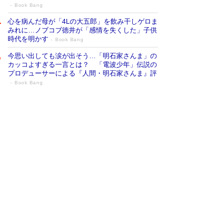
Book Bang
心を病んだ母が「4Lの大五郎」を飲み干しゲロま
みれに…ノブコブ徳井が「感情を失くした」子供
時代を明かす
Book Bang
今思い出しても涙が出そう…「明石家さんま」の
カッコよすぎる一言とは？ 「電波少年」伝説の
プロデューサーによる『人間・明石家さんま』評
Book Bang
「『火垂るの墓』は、大嘘である」原作者
が抱き続けた“自責の念”とは…「自己憐憫
は描きたくない」監督が徹底的にこだわっ
たこと（後編） #戦争の記憶
Book Bang
「叱って伸びるやつは、褒めたらもっと伸びる」
俳優・高嶋政伸が家族に教わった“人を育てるコ
ツ”…芸への考え方を明かす
Book Bang
美輪明宏 晩年の回答を集めた『ほほえんで生き
るための人生相談』がランクイン［エンターテイ
メントベストセラー］
Book Bang
「宇宙兄弟」最終46巻がベストセラー1位 宇宙