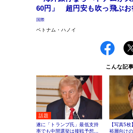
60円」 超円安も吹っ飛ぶお
国際
ベトナム・ハノイ
こんな記
話題
遂に「トランプ氏」最低支持
【写真5枚
率でも中間選挙は接戦予想…
裕層向け