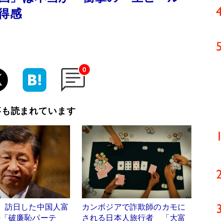
得感
0
事も読まれています
】訪日した中国人富
カンボジアで詐欺師のカモに
の「破廉恥パーテ
される日本人旅行者 「大富