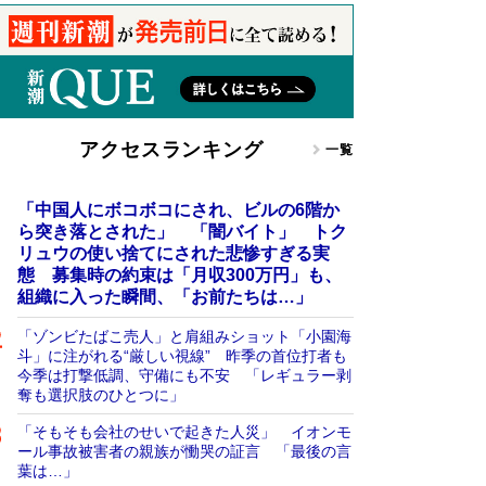
アクセスランキング
一覧
「中国人にボコボコにされ、ビルの6階か
ら突き落とされた」 「闇バイト」 トク
リュウの使い捨てにされた悲惨すぎる実
態 募集時の約束は「月収300万円」も、
組織に入った瞬間、「お前たちは…」
「ゾンビたばこ売人」と肩組みショット「小園海
斗」に注がれる“厳しい視線” 昨季の首位打者も
今季は打撃低調、守備にも不安 「レギュラー剥
奪も選択肢のひとつに」
「そもそも会社のせいで起きた人災」 イオンモ
ール事故被害者の親族が慟哭の証言 「最後の言
葉は…」