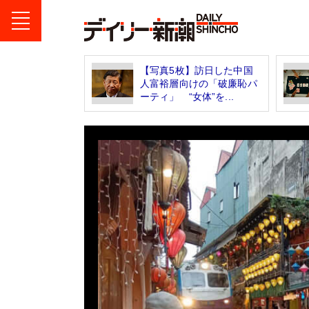
【写真5枚】訪日した中国
人富裕層向けの「破廉恥パ
ーティ」 “女体”を...