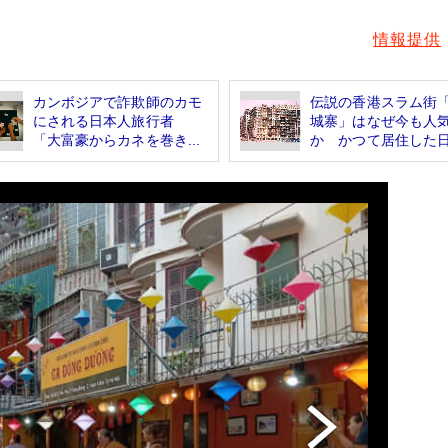
情報提供
カンボジアで詐欺師のカモ
伝説の香港スラム街
にされる日本人旅行者
城寨」はなぜ今も人
「大富豪からカネを巻き...
か かつて居住した日.