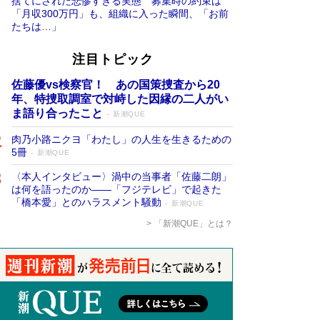
捨てにされた悲惨すぎる実態 募集時の約束は
「月収300万円」も、組織に入った瞬間、「お前
たちは…」
注目トピック
佐藤優vs検察官！ あの国策捜査から20
年、特捜取調室で対峙した因縁の二人がい
ま語り合ったこと
新潮QUE
肉乃小路ニクヨ「わたし」の人生を生きるための
5冊
新潮QUE
〈本人インタビュー〉渦中の当事者「佐藤二朗」
は何を語ったのか――「フジテレビ」で起きた
「橋本愛」とのハラスメント騒動
新潮QUE
「新潮QUE」とは？