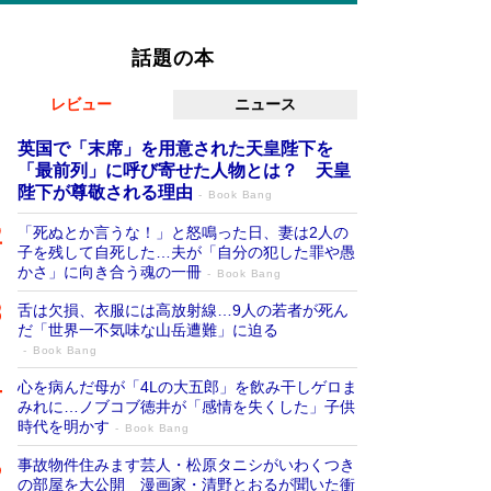
話題の本
レビュー
ニュース
英国で「末席」を用意された天皇陛下を
「最前列」に呼び寄せた人物とは？ 天皇
陛下が尊敬される理由
Book Bang
「死ぬとか言うな！」と怒鳴った日、妻は2人の
子を残して自死した…夫が「自分の犯した罪や愚
かさ」に向き合う魂の一冊
Book Bang
舌は欠損、衣服には高放射線…9人の若者が死ん
だ「世界一不気味な山岳遭難」に迫る
Book Bang
心を病んだ母が「4Lの大五郎」を飲み干しゲロま
みれに…ノブコブ徳井が「感情を失くした」子供
時代を明かす
Book Bang
事故物件住みます芸人・松原タニシがいわくつき
の部屋を大公開 漫画家・清野とおるが聞いた衝