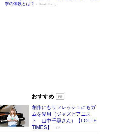
撃の体験とは？
Book Bang
追悼・東野圭吾さん 週間ベストセラーラ
ンキングに『容疑者Xの献身』『白夜行』
など代表作が並ぶ［文庫ベストセラー］
Book Bang
73歳でも働くしかない 「老後レス時代」に交通
誘導員の独白が話題
Book Bang
竹内由恵の前に現れた「テレビ観ないんだよね
ぇ」という男性…夫を選んでテレ朝退社したワケ
Book Bang
「なんで？ そんな馬鹿な……」90歳になった作
家・阿刀田高さんが、ひとり暮らしの生活を明か
す
Book Bang
おすすめ
和田秀樹の70代、80代向け新書がベスト3を独
創作にもリフレッシュにもガ
占 上半期1位にも選出［新書ベストセラー］
ムを愛用（ジャズピアニス
Book Bang
ト 山中千尋さん）【LOTTE
TIMES】
PR