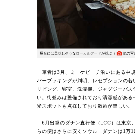
屋台には美味しそうなローカルフードが並ぶ（
他の写
筆者は3月、ミーケビーチ沿いにある中規
バーブッキングが判明。レセプションの若
リビング、寝室、洗濯機、ジャグジーバス付
い。街並みは整備されており清潔感がある
光スポットも点在しており散策が楽しい。
6月出発のダナン直行便（LCC）は東京、
らの便はさらに安くソウル→ダナンは1万1