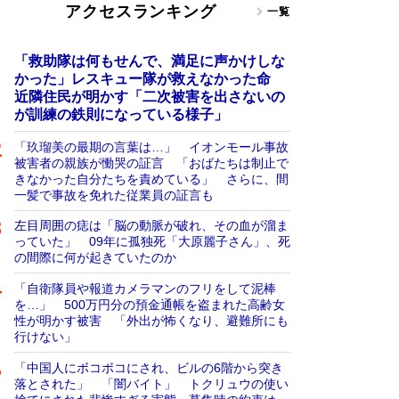
アクセスランキング
一覧
「救助隊は何もせんで、満足に声かけしな
かった」レスキュー隊が救えなかった命
近隣住民が明かす「二次被害を出さないの
が訓練の鉄則になっている様子」
「玖瑠美の最期の言葉は…」 イオンモール事故
被害者の親族が慟哭の証言 「おばたちは制止で
きなかった自分たちを責めている」 さらに、間
一髪で事故を免れた従業員の証言も
左目周囲の痣は「脳の動脈が破れ、その血が溜ま
っていた」 09年に孤独死「大原麗子さん」、死
の間際に何が起きていたのか
「自衛隊員や報道カメラマンのフリをして泥棒
を…」 500万円分の預金通帳を盗まれた高齢女
性が明かす被害 「外出が怖くなり、避難所にも
行けない」
「中国人にボコボコにされ、ビルの6階から突き
落とされた」 「闇バイト」 トクリュウの使い