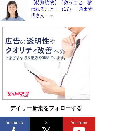
【特別読物】「救うこと、救
われること」（17） 角田光
代さん
PR
デイリー新潮をフォローする
Facebook
X
YouTube