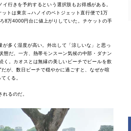
ノイ行きを予約するという選択肢もお得感がある。
チケットは東京→ハノイのベトジェット直行便で1万
ろ8万4000円台に値上がりしていた。チケットの手
量が多く湿度が高い。外出して「涼しいな」と思っ
ナ状態だ。一方、熱帯モンスーン気候の中部・ダナン
が続く。カオスとは無縁の美しいビーチでビールを飲
”だが、数日ビーチで穏やかに過ごすと、なぜか喧
ってくる。
されるのだ。