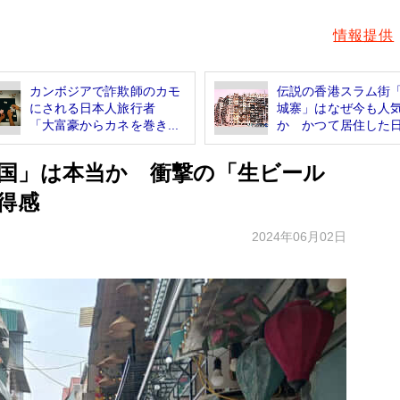
情報提供
カンボジアで詐欺師のカモ
伝説の香港スラム街
にされる日本人旅行者
城寨」はなぜ今も人
「大富豪からカネを巻き...
か かつて居住した日.
国」は本当か 衝撃の「生ビール
得感
2024年06月02日