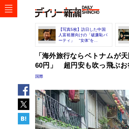
【写真5枚】訪日した中国
人富裕層向けの「破廉恥パ
ーティ」 “女体”を...
「海外旅行ならベトナムが天
60円」 超円安も吹っ飛ぶお
国際