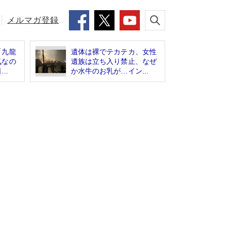
メルマガ登録
「九龍
遺体は裸でテカテカ、女性
気なの
遺族は立ち入り禁止、なぜ
..
か水牛のお乳が…イン...