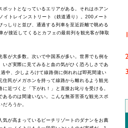
スポットとなっているエリアがある。それはホアン
ノイトレインストリート（鉄道通り）。200メート
びっしりと並び、通過する列車を至近距離で眺める
列車が接近してくるとカフェの最前列を観光客が陣取
光客が大多数。次いで中国系が多い。世界でも例を
、いざ実際に見てみると血の気がひく恐ろしさであ
通過中、少しよろけて線路側に倒れれば即死間違い
元住民がメガホンを持って線路から離れるよう観光
路に近づくと「下がれ！」と直接お叱りを受ける。
であるのは間違いない。こんな無茶苦茶な観光スポ
いだろうか。
人気が高まっているビーチリゾートのダナンをお薦