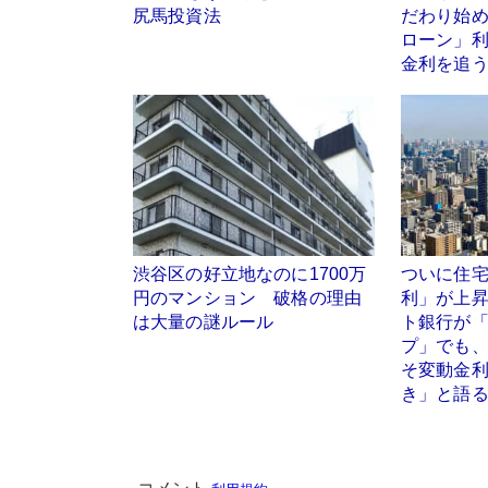
尻馬投資法
だわり始
ローン」
金利を追
渋谷区の好立地なのに1700万
ついに住
円のマンション 破格の理由
利」が上昇
は大量の謎ルール
ト銀行が「
プ」でも
そ変動金
き」と語