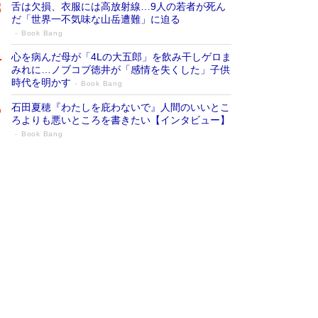
舌は欠損、衣服には高放射線…9人の若者が死ん
だ「世界一不気味な山岳遭難」に迫る
Book Bang
心を病んだ母が「4Lの大五郎」を飲み干しゲロま
みれに…ノブコブ徳井が「感情を失くした」子供
時代を明かす
Book Bang
石田夏穂『わたしを庇わないで』人間のいいとこ
ろよりも悪いところを書きたい【インタビュー】
Book Bang
73歳でも働くしかない 「老後レス時代」
に交通誘導員の独白が話題
Book Bang
「なんで？ そんな馬鹿な……」90歳になった作
家・阿刀田高さんが、ひとり暮らしの生活を明か
す
Book Bang
追悼・東野圭吾さん 週間ベストセラーランキン
グに『容疑者Xの献身』『白夜行』など代表作が
並ぶ［文庫ベストセラー］
Book Bang
和田秀樹の70代、80代向け新書がベスト3を独
占 上半期1位にも選出［新書ベストセラー］