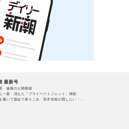
潮 最新号
震 修羅の人間模様
ん一家 消えた「プライベートジェット」帰国
を履いて国会で座りこみ 高市首相が隠したい「...