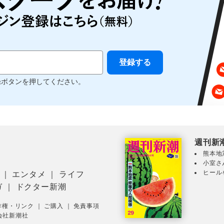
録ボタンを押してください。
週刊新
熊本地
小室さ
ヒール
｜
エンタメ
｜
ライフ
ガ
｜
ドクター新潮
作権・リンク
｜
ご購入
｜
免責事項
会社新潮社