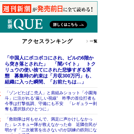
アクセスランキング
一覧
「中国人にボコボコにされ、ビルの6階か
ら突き落とされた」 「闇バイト」 トク
リュウの使い捨てにされた悲惨すぎる実
態 募集時の約束は「月収300万円」も、
組織に入った瞬間、「お前たちは…」
「ゾンビたばこ売人」と肩組みショット「小園海
斗」に注がれる“厳しい視線” 昨季の首位打者も
今季は打撃低調、守備にも不安 「レギュラー剥
奪も選択肢のひとつに」
「救助隊は何もせんで、満足に声かけしなかっ
た」レスキュー隊が救えなかった命 近隣住民が
明かす「二次被害を出さないのが訓練の鉄則にな