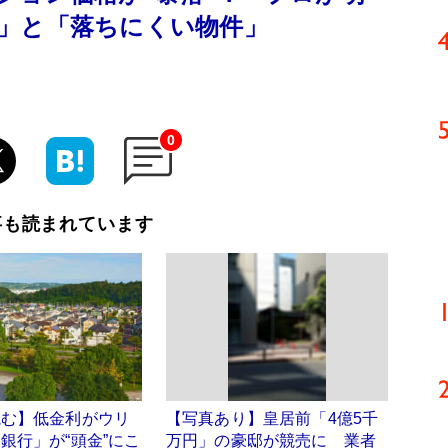
」と「落ちにくい物件」
0
事も読まれています
読む】低金利がウリ
【写真あり】皇居前「4億5千
銀行」が“頭金”にこ
万円」の豪邸が競売に 業者