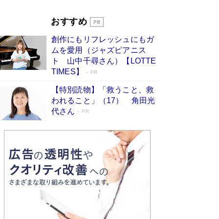
Book Bang
「『火垂るの墓』は、大嘘である」原作者が抱き
おすすめ
続けた“自責の念”とは…「自己憐憫は描きたくな
い」監督が徹底的にこだわったこと（後編） #
創作にもリフレッシュにもガ
戦争の記憶
Book Bang
ムを愛用（ジャズピアニス
ト 山中千尋さん）【LOTTE
TIMES】
PR
【特別読物】「救うこと、救
われること」（17） 角田光
代さん
PR