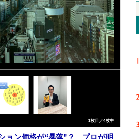
1枚目／4枚中
ション価格が“暴落”？ プロが明