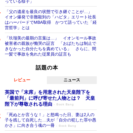
っている様子」
「父の遺産を最良の状態で引き継ぐことが…」
イオン爆発で非難殺到の「ハビタ」エリート社長
はハーバードでMBA取得 かつて語っていた「経
営哲学」とは
「玖瑠美の最期の言葉は…」 イオンモール事故
被害者の親族が慟哭の証言 「おばたちは制止で
きなかった自分たちを責めている」 さらに、間
一髪で事故を免れた従業員の証言も
話題の本
レビュー
ニュース
英国で「末席」を用意された天皇陛下を
「最前列」に呼び寄せた人物とは？ 天皇
陛下が尊敬される理由
Book Bang
「死ぬとか言うな！」と怒鳴った日、妻は2人の
子を残して自死した…夫が「自分の犯した罪や愚
かさ」に向き合う魂の一冊
Book Bang