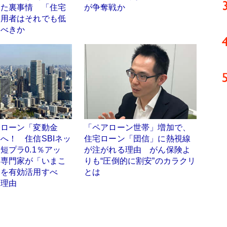
めた裏事情 「住宅
が争奪戦か
利用者はそれでも低
うべきか
宅ローン「変動金
「ペアローン世帯」増加で、
へ！ 住信SBIネッ
住宅ローン「団信」に熱視線
短プラ0.1％アッ
が注がれる理由 がん保険よ
、専門家が「いまこ
りも“圧倒的に割安”のカラクリ
利を有効活用すべ
とは
る理由