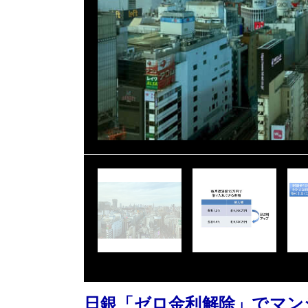
日銀「ゼロ金利解除」でマン