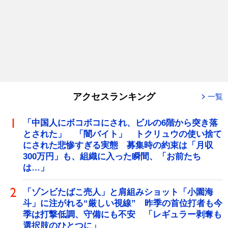
アクセスランキング
一覧
「中国人にボコボコにされ、ビルの6階から突き落
とされた」 「闇バイト」 トクリュウの使い捨て
にされた悲惨すぎる実態 募集時の約束は「月収
300万円」も、組織に入った瞬間、「お前たち
は…」
「ゾンビたばこ売人」と肩組みショット「小園海
斗」に注がれる“厳しい視線” 昨季の首位打者も今
季は打撃低調、守備にも不安 「レギュラー剥奪も
選択肢のひとつに」