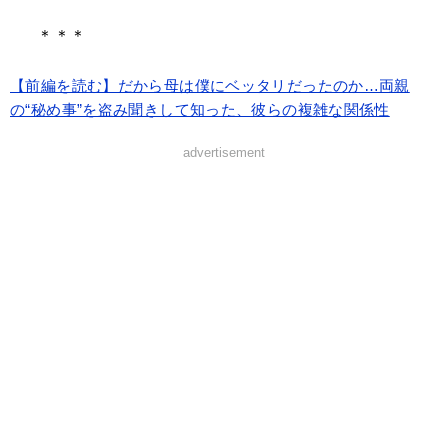
＊＊＊
【前編を読む】だから母は僕にベッタリだったのか…両親
の“秘め事”を盗み聞きして知った、彼らの複雑な関係性
advertisement