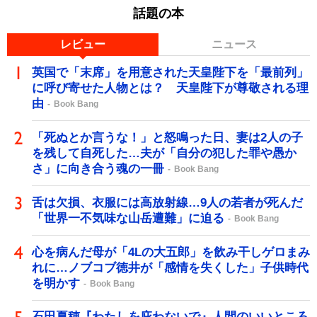
話題の本
レビュー
ニュース
英国で「末席」を用意された天皇陛下を「最前列」
に呼び寄せた人物とは？ 天皇陛下が尊敬される理
由
Book Bang
「死ぬとか言うな！」と怒鳴った日、妻は2人の子
を残して自死した…夫が「自分の犯した罪や愚か
さ」に向き合う魂の一冊
Book Bang
舌は欠損、衣服には高放射線…9人の若者が死んだ
「世界一不気味な山岳遭難」に迫る
Book Bang
心を病んだ母が「4Lの大五郎」を飲み干しゲロまみ
れに…ノブコブ徳井が「感情を失くした」子供時代
を明かす
Book Bang
石田夏穂『わたしを庇わないで』人間のいいところ