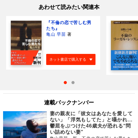
あわせて読みたい関連本
『不倫の恋で苦しむ男
たち』
亀山 早苗
著
ネット書店で購入する
連載バックナンバー
妻の親友に「彼女はあなたを愛して
ない」「浮気もしてた」と囁かれ…
鬱屈をぶつけた46歳夫が恐れる“問
い詰めない妻”