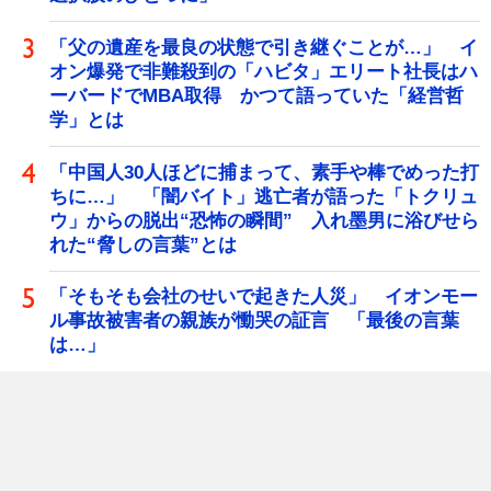
「父の遺産を最良の状態で引き継ぐことが…」 イ
オン爆発で非難殺到の「ハビタ」エリート社長はハ
ーバードでMBA取得 かつて語っていた「経営哲
学」とは
「中国人30人ほどに捕まって、素手や棒でめった打
ちに…」 「闇バイト」逃亡者が語った「トクリュ
ウ」からの脱出“恐怖の瞬間” 入れ墨男に浴びせら
れた“脅しの言葉”とは
「そもそも会社のせいで起きた人災」 イオンモー
ル事故被害者の親族が慟哭の証言 「最後の言葉
は…」