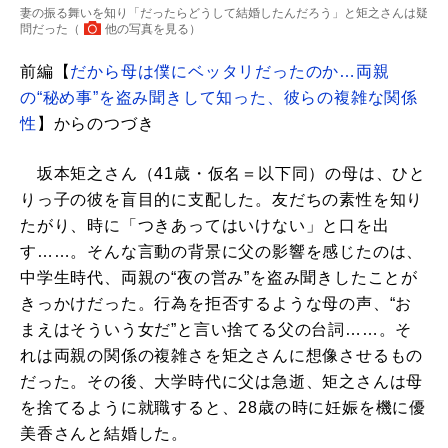
妻の振る舞いを知り「だったらどうして結婚したんだろう」と矩之さんは疑
問だった（
他の写真を見る
）
前編【
だから母は僕にベッタリだったのか…両親
の“秘め事”を盗み聞きして知った、彼らの複雑な関係
性
】からのつづき
坂本矩之さん（41歳・仮名＝以下同）の母は、ひと
りっ子の彼を盲目的に支配した。友だちの素性を知り
たがり、時に「つきあってはいけない」と口を出
す……。そんな言動の背景に父の影響を感じたのは、
中学生時代、両親の“夜の営み”を盗み聞きしたことが
きっかけだった。行為を拒否するような母の声、“お
まえはそういう女だ”と言い捨てる父の台詞……。そ
れは両親の関係の複雑さを矩之さんに想像させるもの
だった。その後、大学時代に父は急逝、矩之さんは母
を捨てるように就職すると、28歳の時に妊娠を機に優
美香さんと結婚した。