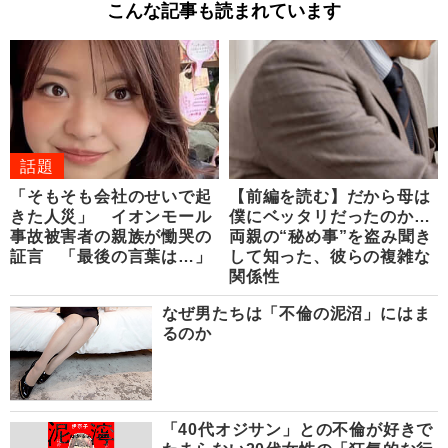
こんな記事も読まれています
話題
「そもそも会社のせいで起
【前編を読む】だから母は
きた人災」 イオンモール
僕にベッタリだったのか…
事故被害者の親族が慟哭の
両親の“秘め事”を盗み聞き
証言 「最後の言葉は…」
して知った、彼らの複雑な
関係性
なぜ男たちは「不倫の泥沼」にはま
るのか
「40代オジサン」との不倫が好きで