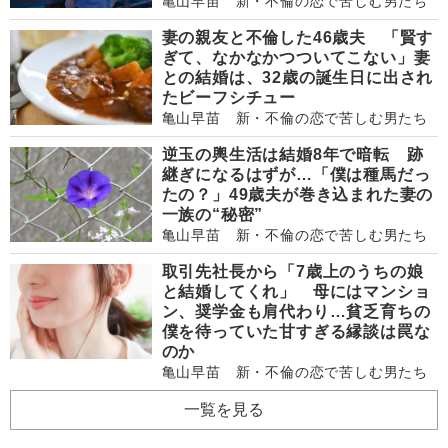
亀山早苗 新・不倫の恋で苦しむ男たち
妻の親友と不倫した46歳夫 「賢す
ぎて、なかなかつついてこない」妻
との結婚は、32歳の誕生日に出され
たビーフシチュー
亀山早苗 新・不倫の恋で苦しむ男たち
逆玉の輿生活は結婚8年で暗転 跡
継ぎになるはずが…「僕は種馬だっ
たの？」49歳夫が巻き込まれた妻の
一族の“秘密”
亀山早苗 新・不倫の恋で苦しむ男たち
取引先社長から「7歳上のうちの娘
と結婚してくれ」 母にはマンショ
ン、奨学金も肩代わり…貧乏育ちの
僕を待っていた甘すぎる縁談は罠な
のか
亀山早苗 新・不倫の恋で苦しむ男たち
一覧を見る