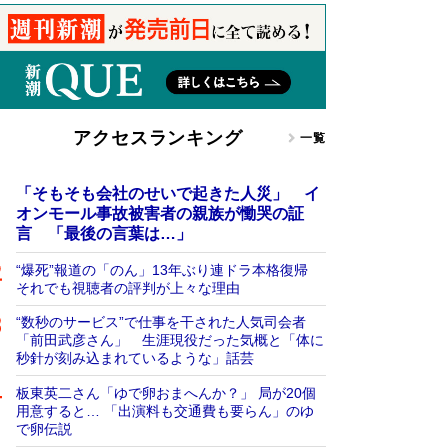
アクセスランキング
一覧
「そもそも会社のせいで起きた人災」 イ
オンモール事故被害者の親族が慟哭の証
言 「最後の言葉は…」
“爆死”報道の「のん」13年ぶり連ドラ本格復帰
それでも視聴者の評判が上々な理由
“数秒のサービス”で仕事を干された人気司会者
「前田武彦さん」 生涯現役だった気概と「体に
秒針が刻み込まれているような」話芸
板東英二さん「ゆで卵おまへんか？」 局が20個
用意すると… 「出演料も交通費も要らん」のゆ
で卵伝説