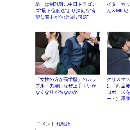
昂」は制球難…中日ドラゴン
イターカ
ズ“最下位低迷”より深刻な“有
ん＆MIO
望な若手が伸び悩む問題”
「女性の方が高学歴」のカッ
クリスマ
プル・夫婦はなぜ上手くいか
は「商品
なくなりがちなのか
ロポーズ
ー・江澤