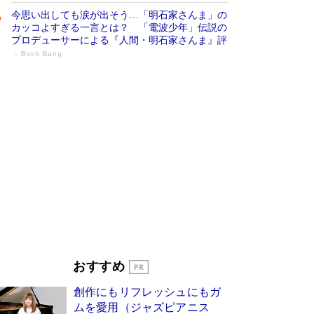
今思い出しても涙が出そう…「明石家さんま」の
カッコよすぎる一言とは？ 「電波少年」伝説の
プロデューサーによる『人間・明石家さんま』評
Book Bang
「宇宙兄弟」最終46巻がベストセラー1
位 宇宙開発への関心を押し上げた18年の
物語に幕 特装版には「宇宙で描かれたマ
ンガ」も収録
Book Bang
美輪明宏 晩年の回答を集めた『ほほえんで生き
るための人生相談』がランクイン［エンターテイ
メントベストセラー］
Book Bang
「『火垂るの墓』は、大嘘である」原作者が抱き
続けた“自責の念”とは…「自己憐憫は描きたくな
い」監督が徹底的にこだわったこと（後編） #
戦争の記憶
Book Bang
皇室はなぜ世界から尊敬されているのか？ 「天
おすすめ
皇陛下はお元気でおられるか」がサウジ国王の第
一声になる理由
Book Bang
創作にもリフレッシュにもガ
東野圭吾、伊坂幸太郎の人気シリーズ最新作どち
ムを愛用（ジャズピアニス