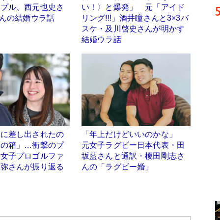
ップル、西元也史さ
い！〉と爆発」 元「アイド
さんの結婚ウラ話
リング!!!」酒井瞳さんと3×3バ
スケ・及川啓史さんが明かす
結婚ウラ話
スに差し出されたの
「年上だけどいいのかな」
券の箱」…衝撃のプ
元女子ラグビー日本代表・田
を女子プロゴルファ
坂藍さんと通訳・榎田剛志さ
亜弥さんが振り返る
んの「ラグビー婚」