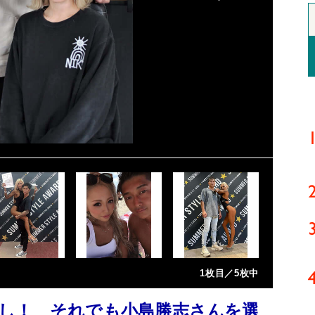
1枚目／5枚中
し！ それでも小島勝志さんを選