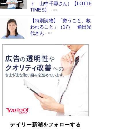
らも文庫化 映画化された直木賞受賞作もランク
ト 山中千尋さん）【LOTTE
イン［文庫ベストセラー］
Book Bang
TIMES】
PR
【特別読物】「救うこと、救
われること」（17） 角田光
代さん
PR
デイリー新潮をフォローする