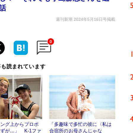
話
週刊新潮 2024年5月16日号掲載
0
事も読まれています
リング上からプロポ
「多趣味で多忙の彼に〈私は
ずが…」 K-1ファ
合宿所のお母さんじゃな