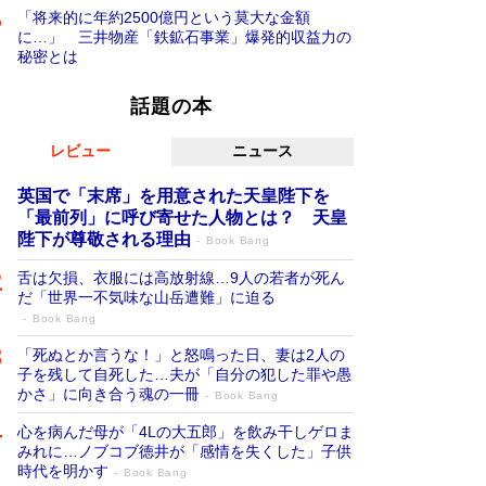
「将来的に年約2500億円という莫大な金額
に…」 三井物産「鉄鉱石事業」爆発的収益力の
秘密とは
話題の本
レビュー
ニュース
英国で「末席」を用意された天皇陛下を
「最前列」に呼び寄せた人物とは？ 天皇
陛下が尊敬される理由
Book Bang
舌は欠損、衣服には高放射線…9人の若者が死ん
だ「世界一不気味な山岳遭難」に迫る
Book Bang
「死ぬとか言うな！」と怒鳴った日、妻は2人の
子を残して自死した…夫が「自分の犯した罪や愚
かさ」に向き合う魂の一冊
Book Bang
心を病んだ母が「4Lの大五郎」を飲み干しゲロま
みれに…ノブコブ徳井が「感情を失くした」子供
時代を明かす
Book Bang