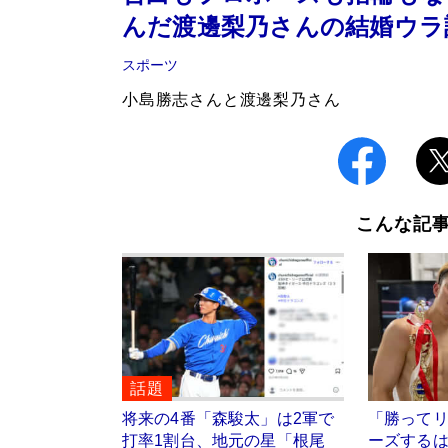
んだ渡邊梨乃さんの結婚ウラ
スポーツ
小島勝志さんと渡邊梨乃さん
こんな記
話題
将来の4番「森駿太」は2軍で
「勝って
打率1割台、地元の星「根尾
ーズするは