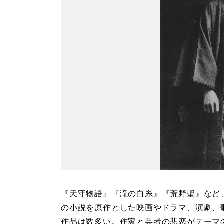
『天守物語』『滝の白糸』『荒野聖』など
の小説を原作とした映画やドラマ、演劇、
作品は数多い。作家と芸者の悲恋がテーマ