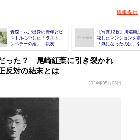
情報提供
青森・八戸出身の青年とピ
【写真12枚】川端康
ストル心中した「ラストエ
殺したマンションを
ンペラーの姪」 親友...
「気になったのは、引.
的だった？ 尾崎紅葉に引き裂かれ
正反対の結末とは
2024年05月05日