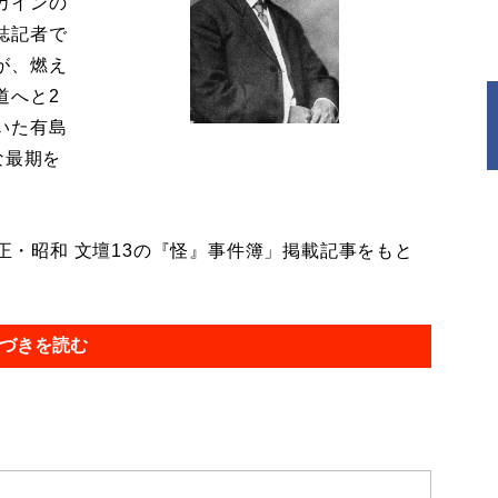
カインの
誌記者で
が、燃え
道へと2
いた有島
な最期を
大正・昭和 文壇13の『怪』事件簿」掲載記事をもと
づきを読む