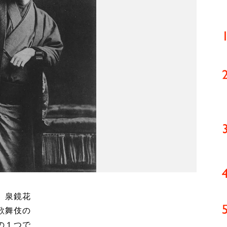
、泉鏡花
歌舞伎の
の１つで