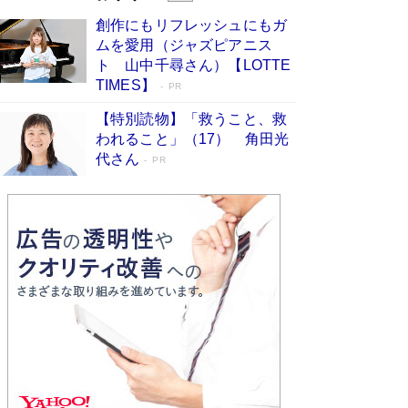
びる」俳優・高嶋政伸が家族に教わっ
創作にもリフレッシュにもガ
た“人を育てるコツ”…芸への考え方を明か
ムを愛用（ジャズピアニス
す
Book Bang
ト 山中千尋さん）【LOTTE
「『火垂るの墓』は、大嘘である」原作者が抱き
TIMES】
PR
続けた“自責の念”とは…「自己憐憫は描きたくな
い」監督が徹底的にこだわったこと（後編） #
【特別読物】「救うこと、救
戦争の記憶
Book Bang
われること」（17） 角田光
代さん
美輪明宏 晩年の回答を集めた『ほほえんで生き
PR
るための人生相談』がランクイン［エンターテイ
メントベストセラー］
Book Bang
「宇宙兄弟」最終46巻がベストセラー1位 宇宙
開発への関心を押し上げた18年の物語に幕 特装
版には「宇宙で描かれたマンガ」も収録
Book Bang
友近氏、絶賛！ 鎌倉を舞台に、孤独を抱えた
人々が新たな一歩を踏み出す連作短篇集『海のほ
とりのプラネット』試し読み
Book Bang