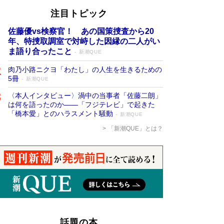
注目トピック
佐藤優vs検察官！ あの国策捜査から20
年、特捜取調室で対峙した因縁の二人がい
ま語り合ったこと
新潮QUE
肉乃小路ニクヨ「わたし」の人生を生きるための
5冊
新潮QUE
〈本人インタビュー〉渦中の当事者「佐藤二朗」
は何を語ったのか――「フジテレビ」で起きた
「橋本愛」とのハラスメント騒動
新潮QUE
「新潮QUE」とは？
話題の本