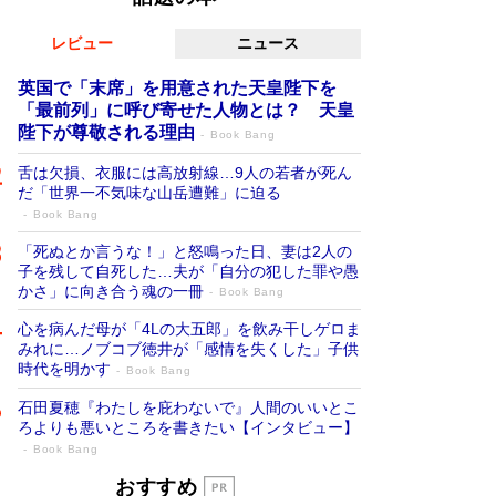
レビュー
ニュース
英国で「末席」を用意された天皇陛下を
「最前列」に呼び寄せた人物とは？ 天皇
陛下が尊敬される理由
Book Bang
舌は欠損、衣服には高放射線…9人の若者が死ん
だ「世界一不気味な山岳遭難」に迫る
Book Bang
「死ぬとか言うな！」と怒鳴った日、妻は2人の
子を残して自死した…夫が「自分の犯した罪や愚
かさ」に向き合う魂の一冊
Book Bang
心を病んだ母が「4Lの大五郎」を飲み干しゲロま
みれに…ノブコブ徳井が「感情を失くした」子供
時代を明かす
Book Bang
石田夏穂『わたしを庇わないで』人間のいいとこ
ろよりも悪いところを書きたい【インタビュー】
Book Bang
「叱って伸びるやつは、褒めたらもっと伸
おすすめ