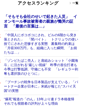
アクセスランキング
一覧
「そもそも会社のせいで起きた人災」 イ
オンモール事故被害者の親族が慟哭の証
言 「最後の言葉は…」
「中国人にボコボコにされ、ビルの6階から突き
落とされた」 「闇バイト」 トクリュウの使い
捨てにされた悲惨すぎる実態 募集時の約束は
「月収300万円」も、組織に入った瞬間、「お前
たちは…」
「ゾンビたばこ売人」と肩組みショット「小園海
斗」に注がれる“厳しい視線” 昨季の首位打者も
今季は打撃低調、守備にも不安 「レギュラー剥
奪も選択肢のひとつに」
「プーチンの戦争を日本製品が支えている」「パ
ートナー企業が日本に」米紙が報じた“スパイ天
国”の実態
“爆死”報道の「のん」13年ぶり連ドラ本格復帰
それでも視聴者の評判が上々な理由