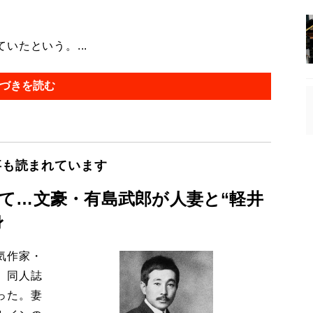
たという。...
づきを読む
事も読まれています
て…文豪・有島武郎が人妻と“軽井
身
気作家・
、同人誌
った。妻