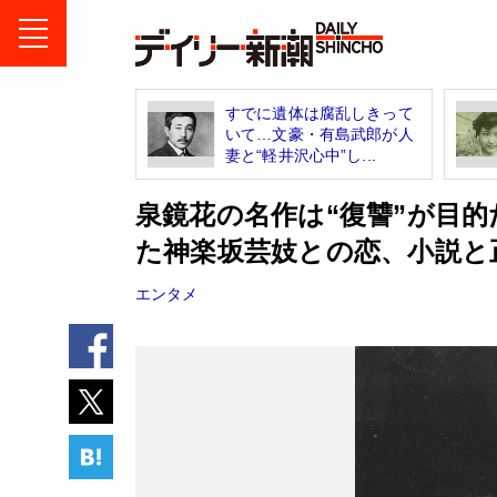
すでに遺体は腐乱しきって
いて…文豪・有島武郎が人
妻と“軽井沢心中”し...
泉鏡花の名作は“復讐”が目
た神楽坂芸妓との恋、小説と
エンタメ