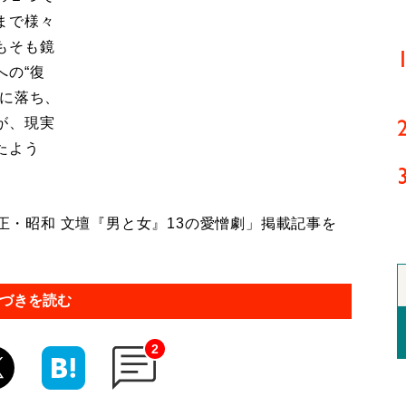
まで様々
もそも鏡
への“復
恋に落ち、
が、現実
たよう
大正・昭和 文壇『男と女』13の愛憎劇」掲載記事を
づきを読む
2