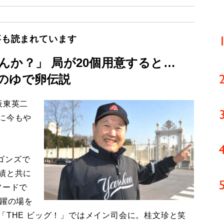
事も読まれています
んか？」 局が20個用意すると…
のゆで卵伝説
板東英二
に今もや
ゴンズで
績と共に
ソードで
活躍の場を
「THE ビッグ！」ではメイン司会に。桂文珍と笑