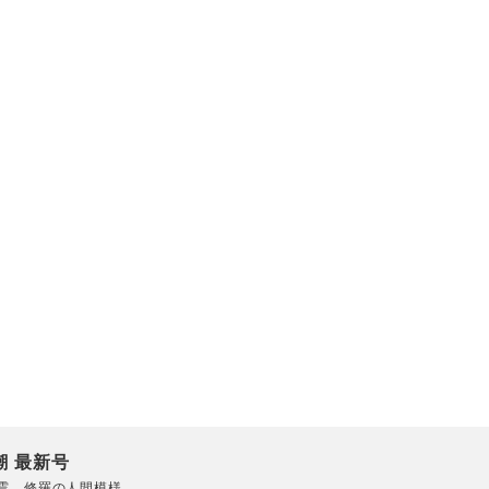
潮 最新号
震 修羅の人間模様