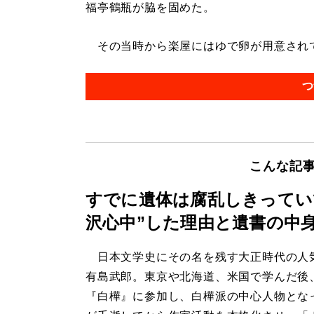
福亭鶴瓶が脇を固めた。
その当時から楽屋にはゆで卵が用意されてい
つ
こんな記
すでに遺体は腐乱しきってい
沢心中”した理由と遺書の中
日本文学史にその名を残す大正時代の人
有島武郎。東京や北海道、米国で学んだ後
『白樺』に参加し、白樺派の中心人物とな