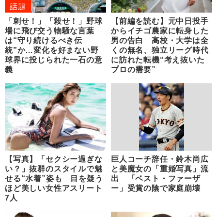
話題
「刺せ！」「殺せ！」野球
【前編を読む】元中日投手
場に飛び交う物騒な言葉
からイチゴ農家に転身した
は“守り続けるべき伝
男の告白 高校・大学は全
統”か…変化を好まない野
くの無名、独立リーグ時代
球界に投じられた一石の意
に訪れた転機“考え抜いた
義
プロの需要”
【写真】「セクシー過ぎな
巨人コーチ辞任・鈴木尚広
い？」抜群のスタイルで魅
と美魔女の「重婚写真」流
せる“水着”姿も 目を疑う
出 「ベスト・ファーザ
ほど美しい女性アスリート
ー」受賞の陰で家庭崩壊
7人