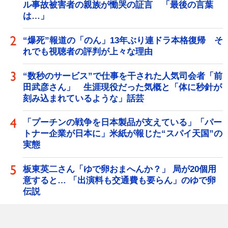
ル事故被害者の親族が慟哭の証言 「最後の言葉
は…」
“爆死”報道の「のん」13年ぶり連ドラ本格復帰 そ
れでも視聴者の評判が上々な理由
“数秒のサービス”で仕事を干された人気司会者「前
田武彦さん」 生涯現役だった気概と「体に秒針が
刻み込まれているような」話芸
「プーチンの戦争を日本製品が支えている」「パー
トナー企業が日本に」米紙が報じた“スパイ天国”の
実態
板東英二さん「ゆで卵おまへんか？」 局が20個用
意すると… 「出演料も交通費も要らん」のゆで卵
伝説