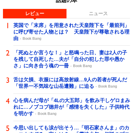
話題の本
レビュー
ニュース
英国で「末席」を用意された天皇陛下を「最前列」
に呼び寄せた人物とは？ 天皇陛下が尊敬される理
由
Book Bang
「死ぬとか言うな！」と怒鳴った日、妻は2人の子
を残して自死した…夫が「自分の犯した罪や愚か
さ」に向き合う魂の一冊
Book Bang
舌は欠損、衣服には高放射線…9人の若者が死んだ
「世界一不気味な山岳遭難」に迫る
Book Bang
心を病んだ母が「4Lの大五郎」を飲み干しゲロまみ
れに…ノブコブ徳井が「感情を失くした」子供時代
を明かす
Book Bang
今思い出しても涙が出そう…「明石家さんま」のカ