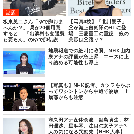
話題
板東英二さん「ゆで卵おま
【写真4枚】「北川景子」
へんか？」 局が20個用意
父が海上自衛隊のHPに登
すると… 「出演料も交通費
場 三菱重工の重役、娘の
も要らん」のゆで卵伝説
美形は父譲り？
地震報道での絶叫に称賛、NHK山内
泉アナの評価が急上昇 エースに上
り詰める可能性も浮上
【写真も】NHK記者、カツラをかぶ
ってワシントンから中継で波紋 上
層部からも注意
和久田アナ産休余波…副島萌生、林
田理沙、星麻琴、注目の女子アナ3
人の気になる異動先【NHK人事】