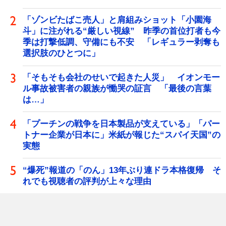
「ゾンビたばこ売人」と肩組みショット「小園海
斗」に注がれる“厳しい視線” 昨季の首位打者も今
季は打撃低調、守備にも不安 「レギュラー剥奪も
選択肢のひとつに」
「そもそも会社のせいで起きた人災」 イオンモー
ル事故被害者の親族が慟哭の証言 「最後の言葉
は…」
「プーチンの戦争を日本製品が支えている」「パー
トナー企業が日本に」米紙が報じた“スパイ天国”の
実態
“爆死”報道の「のん」13年ぶり連ドラ本格復帰 そ
れでも視聴者の評判が上々な理由