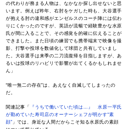
の代わりが務まる人物は、なかなか探し出せないと思
います。例えば昨年、右肘をケガした時も、大谷選手
が抱える肘の違和感がエンゼルスのコーチ陣には伝わ
りにくかったのですが、英語が流暢で経験豊かな水原
氏が間に入ることで、その感覚を的確に伝えることが
できました。また日頃の練習でも携帯端末で映像を撮
影、打撃や投球を数値化して球団と共有していまし
た。大谷選手は来季の二刀流復帰を目指しますが、あ
るいは投球のリハビリで影響が出てくるかもしれませ
ん」
“唯一無二の存在”は、あえなく自滅してしまったの
だ。
関連記事「
『うちで働いていた頃は…』 水原一平氏
が勤めていた寿司店のオーナーシェフが明かす“素
顔”
」では、身近な人間だからこそ知る水原氏の素顔