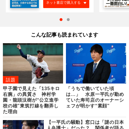
ネット書店で購入する
こんな記事も読まれています
話題
甲子園で見えた「135キロ
「うちで働いていた頃
右腕」の異質さ 神村学
は…」 水原一平氏が勤め
園・龍頭汰樹が“公立進学
ていた寿司店のオーナーシ
校の雄”東筑打線を翻弄し
ェフが明かす“素顔”
た理由
【一平氏の騒動】窓口は「謎の日本
人弁護士」だった？ 関係者が語る