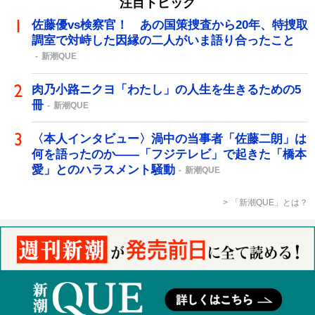
注目トピック
佐藤優vs検察官！ あの国策捜査から20年、特捜取
調室で対峙した因縁の二人がいま語り合ったこと
新潮QUE
肉乃小路ニクヨ「わたし」の人生を生きるための5
冊
新潮QUE
〈本人インタビュー〉渦中の当事者「佐藤二朗」は
何を語ったのか――「フジテレビ」で起きた「橋本
愛」とのハラスメント騒動
新潮QUE
「新潮QUE」とは？