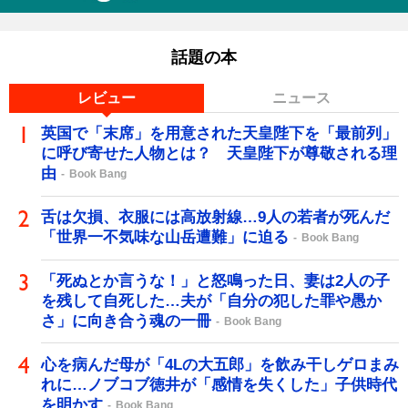
話題の本
レビュー
ニュース
英国で「末席」を用意された天皇陛下を「最前列」
に呼び寄せた人物とは？ 天皇陛下が尊敬される理
由
Book Bang
舌は欠損、衣服には高放射線…9人の若者が死んだ
「世界一不気味な山岳遭難」に迫る
Book Bang
「死ぬとか言うな！」と怒鳴った日、妻は2人の子
を残して自死した…夫が「自分の犯した罪や愚か
さ」に向き合う魂の一冊
Book Bang
心を病んだ母が「4Lの大五郎」を飲み干しゲロまみ
れに…ノブコブ徳井が「感情を失くした」子供時代
を明かす
Book Bang