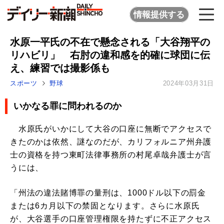
情報提供する
水原一平氏の不在で懸念される「大谷翔平の
リハビリ」 右肘の違和感を的確に球団に伝
え、練習では撮影係も
スポーツ
野球
2024年03月31日
いかなる罪に問われるのか
水原氏がいかにして大谷の口座に無断でアクセスで
きたのかは依然、謎なのだが、カリフォルニア州弁護
士の資格を持つ東町法律事務所の村尾卓哉弁護士が言
うには、
「州法の違法賭博罪の量刑は、1000ドル以下の罰金
または6カ月以下の禁固となります。さらに水原氏
が、大谷選手の口座管理権限を持たずに不正アクセス