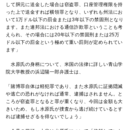
して胴元に送金した場合は窃盗罪、口座管理権限を持
った上で送金すれば横領罪となり、いずれも州法にお
いて1万ドル以下の罰金または3年以下の禁固刑となり
ます。また連邦法における通信詐欺罪ということも考
えられ、その場合には20年以下の禁固刑または25万
ドル以下の罰金という極めて重い罰則が定められてい
ます」
水原氏の身柄について、米国の法律に詳しい青山学
院大学教授の浜辺陽一郎弁護士は、
「賭博罪自体は軽犯罪であり、また水原氏に証拠隠滅
や逃亡の恐れがなければ通常、逮捕はされません。と
ころが窃盗罪となると罪が重くなり、今回は金額も大
きいため、もし水原氏が捜査から逃げ続けているとす
れば逮捕せざるを得ないでしょう」