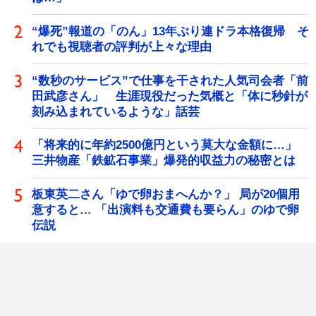
“爆死”報道の「のん」13年ぶり連ドラ本格復帰 そ
れでも視聴者の評判が上々な理由
“数秒のサービス”で仕事を干された人気司会者「前
田武彦さん」 生涯現役だった気概と「体に秒針が
刻み込まれているような」話芸
「将来的に年約2500億円という莫大な金額に…」
三井物産「鉄鉱石事業」爆発的収益力の秘密とは
板東英二さん「ゆで卵おまへんか？」 局が20個用
意すると… 「出演料も交通費も要らん」のゆで卵
伝説