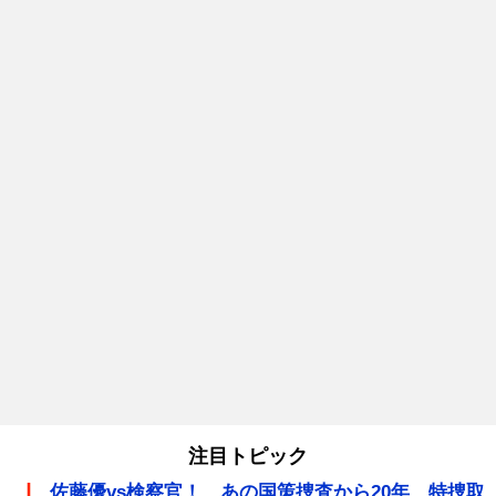
注目トピック
佐藤優vs検察官！ あの国策捜査から20年、特捜取