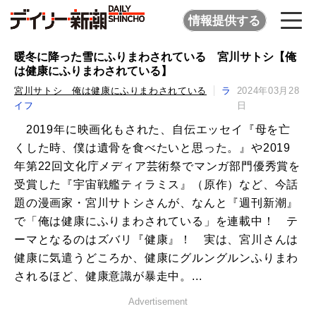
情報提供する
暖冬に降った雪にふりまわされている 宮川サトシ【俺
は健康にふりまわされている】
宮川サトシ 俺は健康にふりまわされている
ラ
2024年03月28
イフ
日
2019年に映画化もされた、自伝エッセイ『母を亡
くした時、僕は遺骨を食べたいと思った。』や2019
年第22回文化庁メディア芸術祭でマンガ部門優秀賞を
受賞した『宇宙戦艦ティラミス』（原作）など、今話
題の漫画家・宮川サトシさんが、なんと『週刊新潮』
で「俺は健康にふりまわされている」を連載中！ テ
ーマとなるのはズバリ『健康』！ 実は、宮川さんは
健康に気遣うどころか、健康にグルングルンふりまわ
されるほど、健康意識が暴走中。...
Advertisement