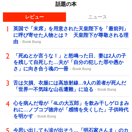
話題の本
レビュー
ニュース
英国で「末席」を用意された天皇陛下を「最前列」
に呼び寄せた人物とは？ 天皇陛下が尊敬される理
由
Book Bang
「死ぬとか言うな！」と怒鳴った日、妻は2人の子
を残して自死した…夫が「自分の犯した罪や愚か
さ」に向き合う魂の一冊
Book Bang
舌は欠損、衣服には高放射線…9人の若者が死んだ
「世界一不気味な山岳遭難」に迫る
Book Bang
心を病んだ母が「4Lの大五郎」を飲み干しゲロまみ
れに…ノブコブ徳井が「感情を失くした」子供時代
を明かす
Book Bang
今思い出しても涙が出そう…「明石家さんま」のカ