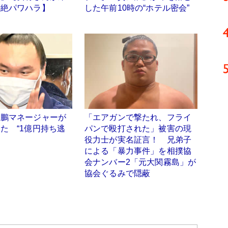
凄絶パワハラ】
した午前10時の“ホテル密会”
白鵬マネージャーが
「エアガンで撃たれ、フライ
た “1億円持ち逃
パンで殴打された」被害の現
役力士が実名証言！ 兄弟子
による「暴力事件」を相撲協
会ナンバー2「元大関霧島」が
協会ぐるみで隠蔽