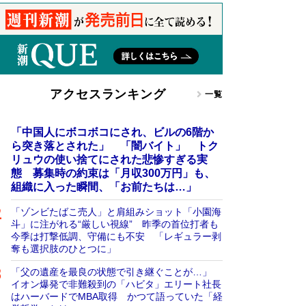
アクセスランキング
一覧
「中国人にボコボコにされ、ビルの6階か
ら突き落とされた」 「闇バイト」 トク
リュウの使い捨てにされた悲惨すぎる実
態 募集時の約束は「月収300万円」も、
組織に入った瞬間、「お前たちは…」
「ゾンビたばこ売人」と肩組みショット「小園海
斗」に注がれる“厳しい視線” 昨季の首位打者も
今季は打撃低調、守備にも不安 「レギュラー剥
奪も選択肢のひとつに」
「父の遺産を最良の状態で引き継ぐことが…」
イオン爆発で非難殺到の「ハビタ」エリート社長
はハーバードでMBA取得 かつて語っていた「経