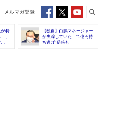
メルマガ登録
衆が特
【独自】白鵬マネージャー
れ…」
が失踪していた “1億円持
..
ち逃げ”疑惑も