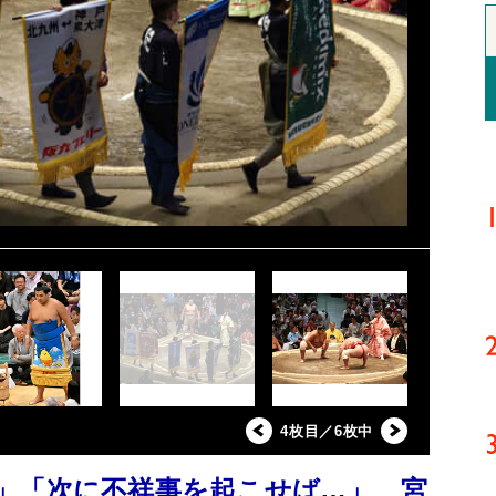
4枚目／6枚中
」「次に不祥事を起こせば…」 宮