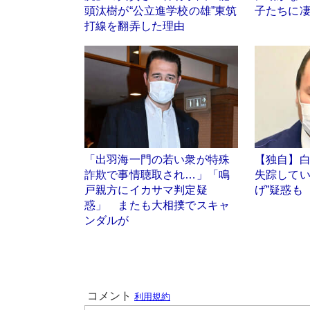
頭汰樹が“公立進学校の雄”東筑
子たちに
打線を翻弄した理由
「出羽海一門の若い衆が特殊
【独自】
詐欺で事情聴取され…」「鳴
失踪してい
戸親方にイカサマ判定疑
げ”疑惑も
惑」 またも大相撲でスキャ
ンダルが