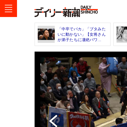
「中卒でバカ」「ブタみた
いに動かない」【女将さん
が弟子たちに凄絶パワ...