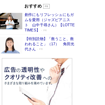
とりのプラネット』試し読み
Book Bang
おすすめ
和田秀樹の70代、80代向け新書がベスト3を独
占 上半期1位にも選出［新書ベストセラー］
創作にもリフレッシュにもガ
Book Bang
ムを愛用（ジャズピアニス
ト 山中千尋さん）【LOTTE
TIMES】
PR
【特別読物】「救うこと、救
われること」（17） 角田光
代さん
PR