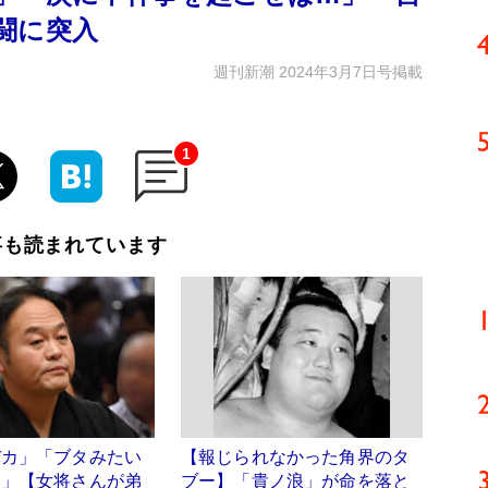
闘に突入
週刊新潮 2024年3月7日号掲載
1
事も読まれています
バカ」「ブタみたい
【報じられなかった角界のタ
い」【女将さんが弟
ブー】「貴ノ浪」が命を落と