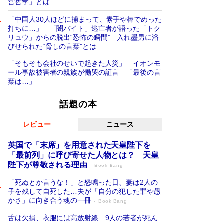
営哲学」とは
「中国人30人ほどに捕まって、素手や棒でめった
打ちに…」 「闇バイト」逃亡者が語った「トク
リュウ」からの脱出“恐怖の瞬間” 入れ墨男に浴
びせられた“脅しの言葉”とは
「そもそも会社のせいで起きた人災」 イオンモ
ール事故被害者の親族が慟哭の証言 「最後の言
葉は…」
話題の本
レビュー
ニュース
英国で「末席」を用意された天皇陛下を
「最前列」に呼び寄せた人物とは？ 天皇
陛下が尊敬される理由
Book Bang
「死ぬとか言うな！」と怒鳴った日、妻は2人の
子を残して自死した…夫が「自分の犯した罪や愚
かさ」に向き合う魂の一冊
Book Bang
舌は欠損、衣服には高放射線…9人の若者が死ん