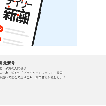
潮 最新号
震 修羅の人間模様
ん一家 消えた「プライベートジェット」帰国
を履いて国会で座りこみ 高市首相が隠したい「...