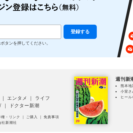
録ボタンを押してください。
週刊新
熊本地
小室さ
ヒール
｜
エンタメ
｜
ライフ
ガ
｜
ドクター新潮
作権・リンク
｜
ご購入
｜
免責事項
会社新潮社