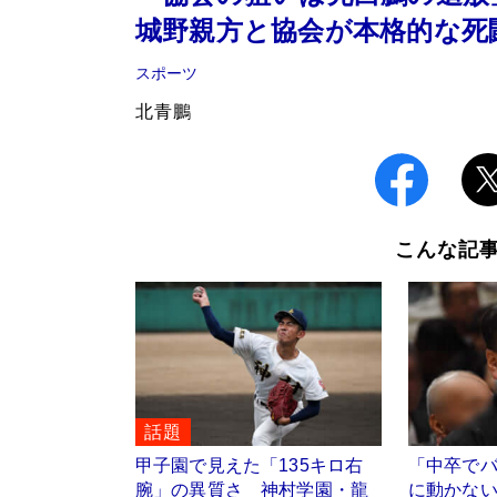
城野親方と協会が本格的な死
スポーツ
北青鵬
こんな記
話題
甲子園で見えた「135キロ右
「中卒で
腕」の異質さ 神村学園・龍
に動かな