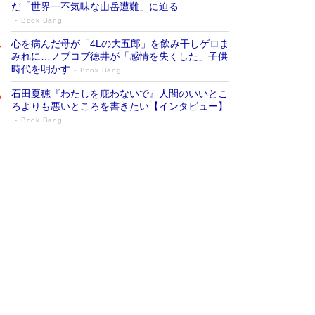
だ「世界一不気味な山岳遭難」に迫る
Book Bang
心を病んだ母が「4Lの大五郎」を飲み干しゲロま
みれに…ノブコブ徳井が「感情を失くした」子供
時代を明かす
Book Bang
石田夏穂『わたしを庇わないで』人間のいいとこ
ろよりも悪いところを書きたい【インタビュー】
Book Bang
73歳でも働くしかない 「老後レス時代」
に交通誘導員の独白が話題
Book Bang
「『火垂るの墓』は、大嘘である」原作者が抱き
続けた“自責の念”とは…「自己憐憫は描きたくな
い」監督が徹底的にこだわったこと（後編） #
戦争の記憶
Book Bang
「なんで？ そんな馬鹿な……」90歳になった作
家・阿刀田高さんが、ひとり暮らしの生活を明か
す
Book Bang
友近氏、絶賛！ 鎌倉を舞台に、孤独を抱えた
人々が新たな一歩を踏み出す連作短篇集『海のほ