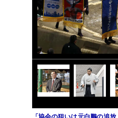
「協会の狙いは元白鵬の追放