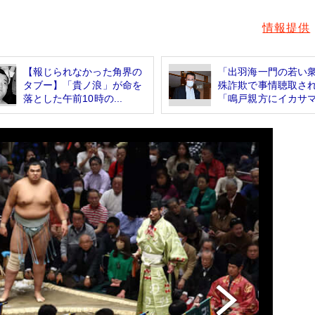
情報提供
【報じられなかった角界の
「出羽海一門の若い
タブー】「貴ノ浪」が命を
殊詐欺で事情聴取さ
落とした午前10時の...
「鳴戸親方にイカサマ.