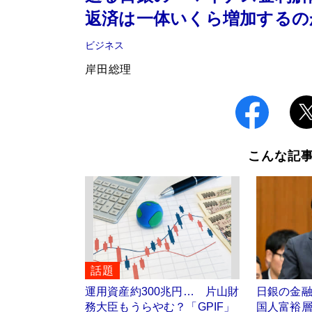
返済は一体いくら増加するの
ビジネス
岸田総理
こんな記
話題
運用資産約300兆円… 片山財
日銀の金
務大臣もうらやむ？「GPIF」
国人富裕