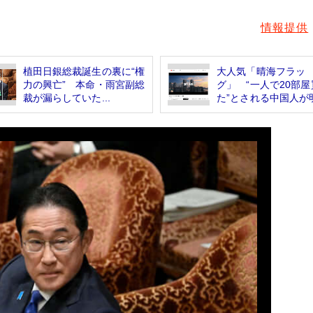
情報提供
植田日銀総裁誕生の裏に“権
大人気「晴海フラッ
力の興亡” 本命・雨宮副総
グ」 “一人で20部屋
裁が漏らしていた...
た”とされる中国人が明