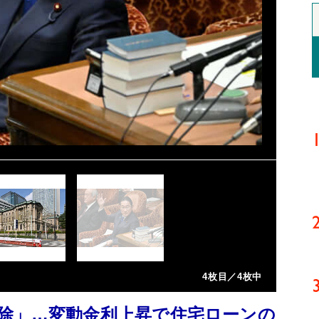
4枚目／4枚中
除」…変動金利上昇で住宅ローンの