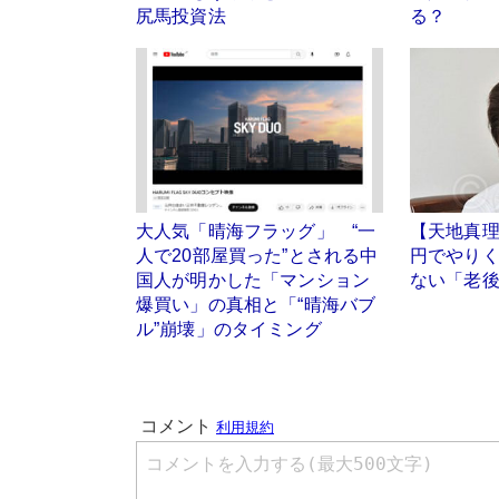
尻馬投資法
る？
大人気「晴海フラッグ」 “一
【天地真理
人で20部屋買った”とされる中
円でやりく
国人が明かした「マンション
ない「老
爆買い」の真相と「“晴海バブ
ル”崩壊」のタイミング