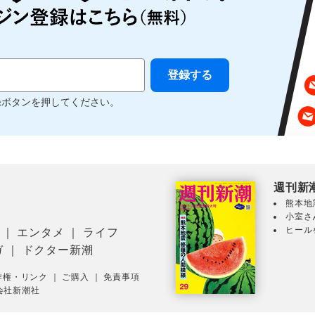
録ボタンを押してください。
週刊新
熊本地
小室さ
ヒール
｜
エンタメ
｜
ライフ
ガ
｜
ドクター新潮
作権・リンク
｜
ご購入
｜
免責事項
会社新潮社