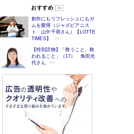
開発への関心を押し上げた18年の物語に幕 特装
おすすめ
版には「宇宙で描かれたマンガ」も収録
Book Bang
創作にもリフレッシュにもガ
友近氏、絶賛！ 鎌倉を舞台に、孤独を抱えた
ムを愛用（ジャズピアニス
人々が新たな一歩を踏み出す連作短篇集『海のほ
ト 山中千尋さん）【LOTTE
とりのプラネット』試し読み
Book Bang
TIMES】
PR
【特別読物】「救うこと、救
われること」（17） 角田光
代さん
PR