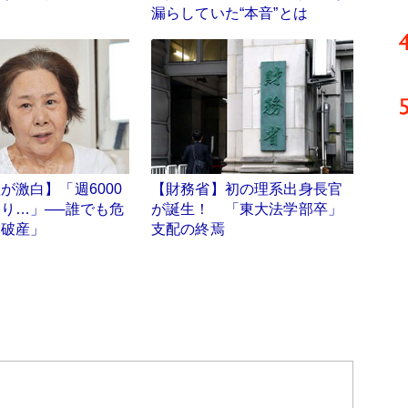
漏らしていた“本音”とは
が激白】「週6000
【財務省】初の理系出身長官
り…」──誰でも危
が誕生！ 「東大法学部卒」
後破産」
支配の終焉