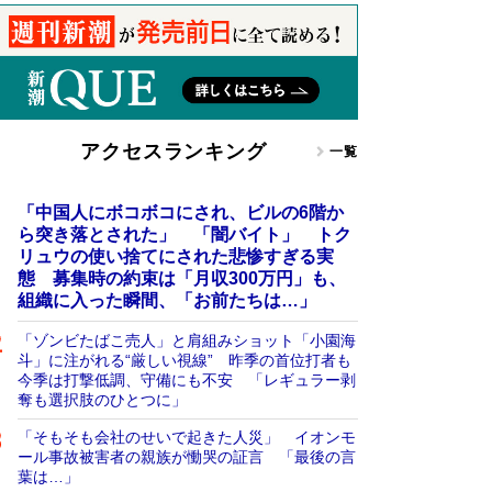
アクセスランキング
一覧
「中国人にボコボコにされ、ビルの6階か
ら突き落とされた」 「闇バイト」 トク
リュウの使い捨てにされた悲惨すぎる実
態 募集時の約束は「月収300万円」も、
組織に入った瞬間、「お前たちは…」
「ゾンビたばこ売人」と肩組みショット「小園海
斗」に注がれる“厳しい視線” 昨季の首位打者も
今季は打撃低調、守備にも不安 「レギュラー剥
奪も選択肢のひとつに」
「そもそも会社のせいで起きた人災」 イオンモ
ール事故被害者の親族が慟哭の証言 「最後の言
葉は…」