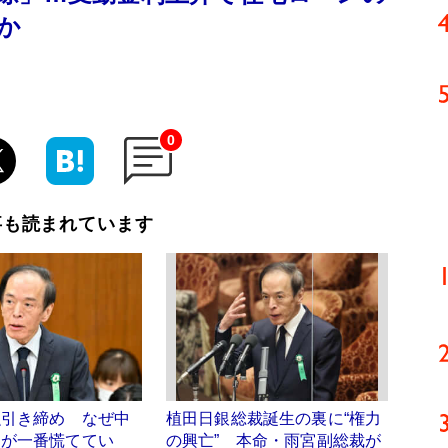
か
0
事も読まれています
融引き締め なぜ中
植田日銀総裁誕生の裏に“権力
層が一番慌ててい
の興亡” 本命・雨宮副総裁が