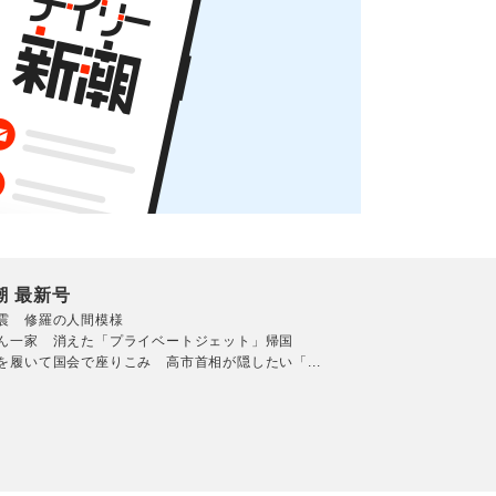
潮 最新号
震 修羅の人間模様
ん一家 消えた「プライベートジェット」帰国
を履いて国会で座りこみ 高市首相が隠したい「...