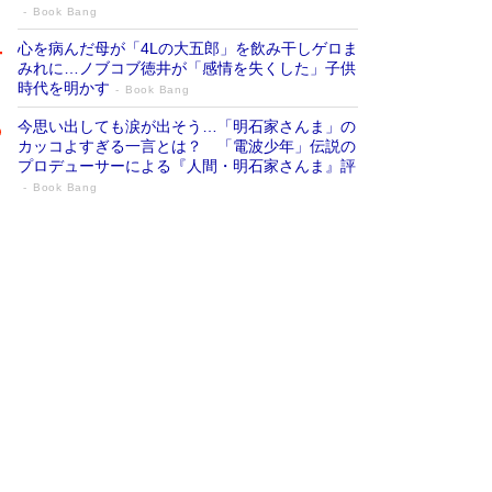
Book Bang
心を病んだ母が「4Lの大五郎」を飲み干しゲロま
みれに…ノブコブ徳井が「感情を失くした」子供
時代を明かす
Book Bang
今思い出しても涙が出そう…「明石家さんま」の
カッコよすぎる一言とは？ 「電波少年」伝説の
プロデューサーによる『人間・明石家さんま』評
Book Bang
「『火垂るの墓』は、大嘘である」原作者
が抱き続けた“自責の念”とは…「自己憐憫
は描きたくない」監督が徹底的にこだわっ
たこと（後編） #戦争の記憶
Book Bang
「叱って伸びるやつは、褒めたらもっと伸びる」
俳優・高嶋政伸が家族に教わった“人を育てるコ
ツ”…芸への考え方を明かす
Book Bang
美輪明宏 晩年の回答を集めた『ほほえんで生き
るための人生相談』がランクイン［エンターテイ
メントベストセラー］
Book Bang
「宇宙兄弟」最終46巻がベストセラー1位 宇宙