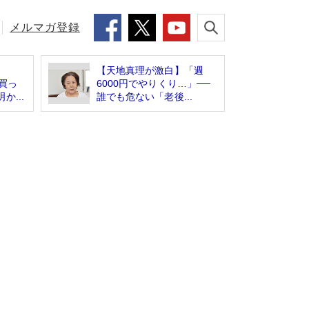
メルマガ登録
【天地真理が激白】「週
買っ
6000円でやりくり…」──
か...
誰でも危ない「老後...