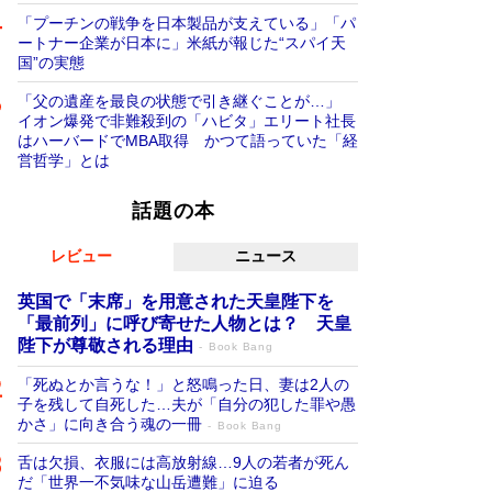
「プーチンの戦争を日本製品が支えている」「パ
ートナー企業が日本に」米紙が報じた“スパイ天
国”の実態
「父の遺産を最良の状態で引き継ぐことが…」
イオン爆発で非難殺到の「ハビタ」エリート社長
はハーバードでMBA取得 かつて語っていた「経
営哲学」とは
話題の本
レビュー
ニュース
英国で「末席」を用意された天皇陛下を
「最前列」に呼び寄せた人物とは？ 天皇
陛下が尊敬される理由
Book Bang
「死ぬとか言うな！」と怒鳴った日、妻は2人の
子を残して自死した…夫が「自分の犯した罪や愚
かさ」に向き合う魂の一冊
Book Bang
舌は欠損、衣服には高放射線…9人の若者が死ん
だ「世界一不気味な山岳遭難」に迫る