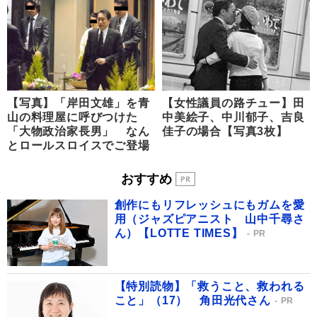
【写真】「岸田文雄」を青
【女性議員の路チュー】田
山の料理屋に呼びつけた
中美絵子、中川郁子、吉良
「大物政治家長男」 なん
佳子の場合【写真3枚】
とロールスロイスでご登場
おすすめ
創作にもリフレッシュにもガムを愛
用（ジャズピアニスト 山中千尋さ
ん）【LOTTE TIMES】
PR
【特別読物】「救うこと、救われる
こと」（17） 角田光代さん
PR