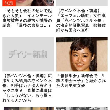
話題
「そもそも会社のせいで起
【赤ベンツ不倫・前編】
きた人災」 イオンモール
「エッフェル騒動」女性議
事故被害者の親族が慟哭の
員「赤ベンツホテル不倫」
証言 「最後の言葉は…」
の決定的証拠写真 歌舞伎
町から国会へ直行
【赤ベンツ不倫・後編】広
「創価学会」新年会で「生
瀬めぐみ議員の赤ベンツ不
粋の学会っ子」と紹介され
倫、相手はカナダ人有名サ
た大河主演女優
ックス奏者 直撃に議員は
「しょうがない、もう撮ら
れてるんだから」