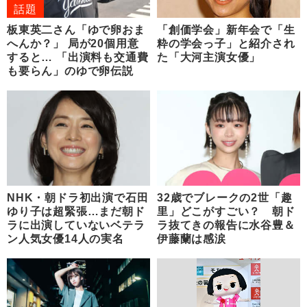
話題
板東英二さん「ゆで卵おま
「創価学会」新年会で「生
へんか？」 局が20個用意
粋の学会っ子」と紹介され
すると… 「出演料も交通費
た「大河主演女優」
も要らん」のゆで卵伝説
NHK・朝ドラ初出演で石田
32歳でブレークの2世「趣
ゆり子は超緊張…まだ朝ド
里」どこがすごい？ 朝ド
ラに出演していないベテラ
ラ抜てきの報告に水谷豊＆
ン人気女優14人の実名
伊藤蘭は感涙