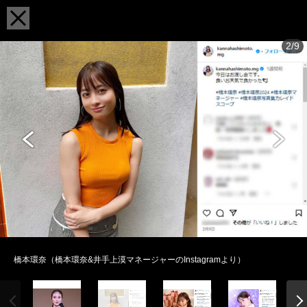
2/9
橋本環奈（橋本環奈&井手上漠マネージャーのInstagramより）