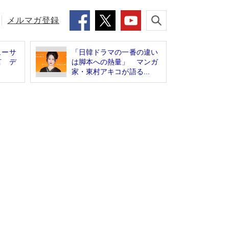
メルマガ登録
ューサ
「日韓ドラマの一番の違い
言 デ
は脚本への熱量」 マンガ
家・東村アキコが語る...