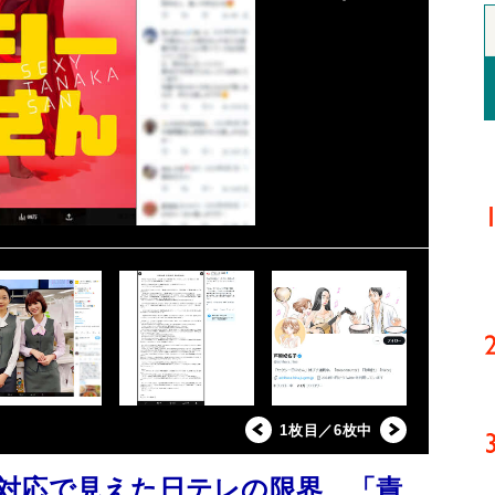
1枚目／6枚中
対応で見えた日テレの限界 「責