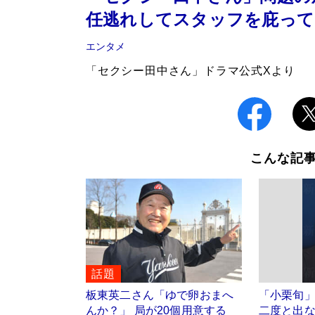
任逃れしてスタッフを庇って
エンタメ
「セクシー田中さん」ドラマ公式Xより
こんな記
話題
板東英二さん「ゆで卵おまへ
「小栗旬」
んか？」 局が20個用意する
二度と出な