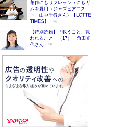
創作にもリフレッシュにもガ
Book Bang
ムを愛用（ジャズピアニス
「不意に涙が出そうに…」高嶋政伸が明かし
ト 山中千尋さん）【LOTTE
た“13歳の娘を暴行する役”への葛藤 インティマ
TIMES】
PR
シーコーディネーターに支えられたNHK『大奥』
の裏側
Book Bang
【特別読物】「救うこと、救
われること」（17） 角田光
代さん
PR