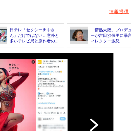
情報提供
日テレ「セクシー田中さ
「情熱大陸」プロデ
ん」だけではない…意外と
ーが吉田沙保里に暴
多いテレビ局と原作者の...
ィレクター激怒