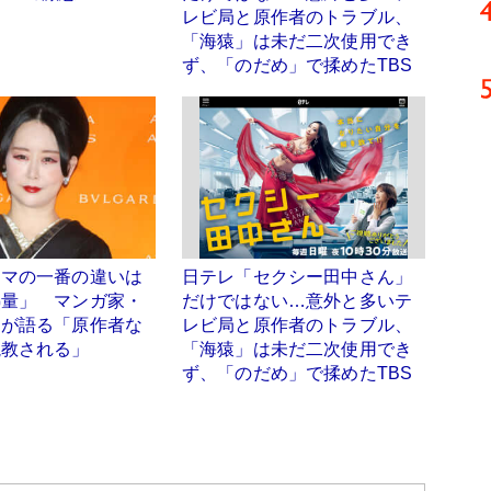
レビ局と原作者のトラブル、
「海猿」は未だ二次使用でき
ず、「のだめ」で揉めたTBS
ラマの一番の違いは
日テレ「セクシー田中さん」
熱量」 マンガ家・
だけではない…意外と多いテ
コが語る「原作者な
レビ局と原作者のトラブル、
説教される」
「海猿」は未だ二次使用でき
ず、「のだめ」で揉めたTBS