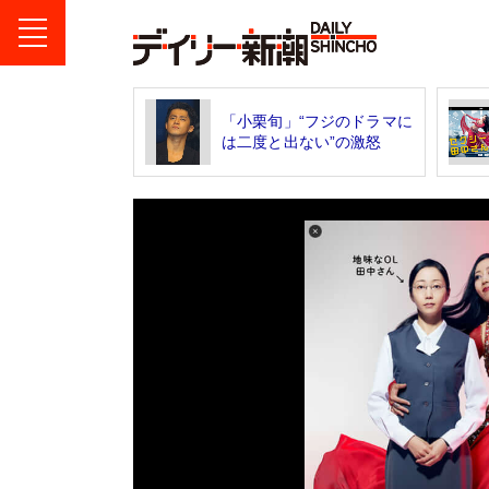
「小栗旬」“フジのドラマに
は二度と出ない”の激怒