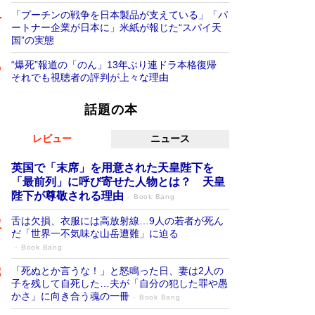
「プーチンの戦争を日本製品が支えている」「パ
ートナー企業が日本に」米紙が報じた“スパイ天
国”の実態
“爆死”報道の「のん」13年ぶり連ドラ本格復帰
それでも視聴者の評判が上々な理由
話題の本
レビュー
ニュース
英国で「末席」を用意された天皇陛下を
「最前列」に呼び寄せた人物とは？ 天皇
陛下が尊敬される理由
Book Bang
舌は欠損、衣服には高放射線…9人の若者が死ん
だ「世界一不気味な山岳遭難」に迫る
Book Bang
「死ぬとか言うな！」と怒鳴った日、妻は2人の
子を残して自死した…夫が「自分の犯した罪や愚
かさ」に向き合う魂の一冊
Book Bang