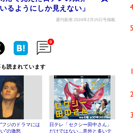
いるようにしか見えない」
週刊新潮 2024年2月15日号掲載
0
事も読まれています
“フジのドラマには
日テレ「セクシー田中さん」
い”の激怒
だけではない…意外と多いテ