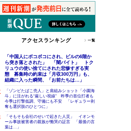
アクセスランキング
一覧
「中国人にボコボコにされ、ビルの6階か
ら突き落とされた」 「闇バイト」 トク
リュウの使い捨てにされた悲惨すぎる実
態 募集時の約束は「月収300万円」も、
組織に入った瞬間、「お前たちは…」
「ゾンビたばこ売人」と肩組みショット「小園海
斗」に注がれる“厳しい視線” 昨季の首位打者も
今季は打撃低調、守備にも不安 「レギュラー剥
奪も選択肢のひとつに」
「そもそも会社のせいで起きた人災」 イオンモ
ール事故被害者の親族が慟哭の証言 「最後の言
葉は…」