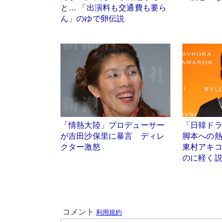
と… 「出演料も交通費も要ら
ん」のゆで卵伝説
「情熱大陸」プロデューサー
「日韓ド
が吉田沙保里に暴言 ディレ
脚本への
クター激怒
東村アキ
のに軽く