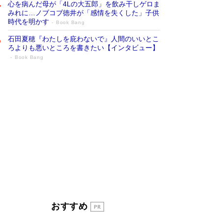
心を病んだ母が「4Lの大五郎」を飲み干しゲロま
みれに…ノブコブ徳井が「感情を失くした」子供
時代を明かす
Book Bang
石田夏穂『わたしを庇わないで』人間のいいとこ
ろよりも悪いところを書きたい【インタビュー】
Book Bang
「叱って伸びるやつは、褒めたらもっと伸
びる」俳優・高嶋政伸が家族に教わっ
た“人を育てるコツ”…芸への考え方を明か
す
Book Bang
「『火垂るの墓』は、大嘘である」原作者が抱き
続けた“自責の念”とは…「自己憐憫は描きたくな
い」監督が徹底的にこだわったこと（後編） #
戦争の記憶
Book Bang
美輪明宏 晩年の回答を集めた『ほほえんで生き
るための人生相談』がランクイン［エンターテイ
メントベストセラー］
Book Bang
「宇宙兄弟」最終46巻がベストセラー1位 宇宙
おすすめ
開発への関心を押し上げた18年の物語に幕 特装
版には「宇宙で描かれたマンガ」も収録