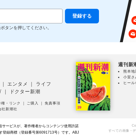
録ボタンを押してください。
週刊新
熊本地
小室さ
ヒール
｜
エンタメ
｜
ライフ
ガ
｜
ドクター新潮
作権・リンク
｜
ご購入
｜
免責事項
会社新潮社
Co
配信サービスが、著作権者からコンテンツ使用許諾
すべての画像・
録商標（登録番号第6091713号）です。ABJ