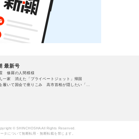
潮 最新号
震 修羅の人間模様
ん一家 消えた「プライベートジェット」帰国
を履いて国会で座りこみ 高市首相が隠したい「...
pyright © SHINCHOSHA All Rights Reserved.
データについて無断転用・無断転載を禁じます。