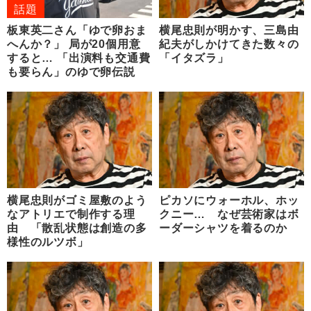
話題
板東英二さん「ゆで卵おま
横尾忠則が明かす、三島由
へんか？」 局が20個用意
紀夫がしかけてきた数々の
すると… 「出演料も交通費
「イタズラ」
も要らん」のゆで卵伝説
横尾忠則がゴミ屋敷のよう
ピカソにウォーホル、ホッ
なアトリエで制作する理
クニー… なぜ芸術家はボ
由 「散乱状態は創造の多
ーダーシャツを着るのか
様性のルツボ」