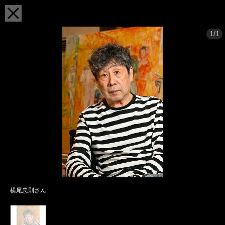
1/1
横尾忠則さん