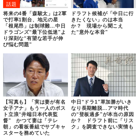
話題
将来の4番「森駿太」は2軍
ドラフト候補が「中日に行
で打率1割台、地元の星
きたくない」のは本当
「根尾昂」は制球難…中日
か？ 現場から聞こえ
ドラゴンズ“最下位低迷”よ
た“意外な本音”
り深刻な“有望な若手が伸
び悩む問題”
【写真も】「実は妻が有名
中日“ドラ1”草加勝がいき
女子アナ」もう一人のポス
なり長期離脱…アマ時代
ト立浪“井端日本代表監
の“登板過多”が本当の原因
督” かつて妻は「テレ
か？ ドラフト前に「リス
朝」の看板番組でサブキャ
ク」を調査できない実情も
スターを務めていた