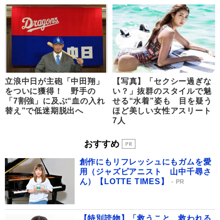
立浪中日が主砲「中田翔」
【写真】「セクシー過ぎな
をついに獲得！ 野手の
い？」抜群のスタイルで魅
「7割強」に及ぶ“血の入れ
せる“水着”姿も 目を疑う
替え”で低迷期脱出へ
ほど美しい女性アスリート
7人
おすすめ
創作にもリフレッシュにもガムを愛
用（ジャズピアニスト 山中千尋さ
ん）【LOTTE TIMES】
PR
【特別読物】「救うこと、救われる