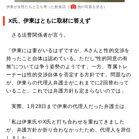
伊東が女性たちと立ち寄った飲食店（
他の写真を見る
）
X氏、伊東はともに取材に答えず
さる法曹関係者が言う。
「伊東には妻がいるはずですが、Aさんと性的交渉を
持ったこと自体は認めている。ただし“性的同意の有
無”については争う姿勢のようです。一方、専属トレ
ーナーは性的交渉自体を否定する方針です。問題なの
が、伊東らの代理人弁護士がこれまでに2回替わって
いること。これでは弁護方針も定まらないのでは」
実際、1月28日まで伊東の代理人だった弁護士は、
「私は伊東氏やX氏と打ち合わせを重ねてきました
が、弁護方針が折り合わなかったため、代理人を辞任
しました」