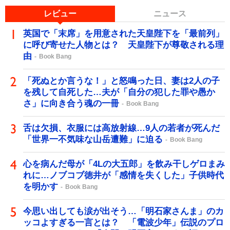
レビュー
ニュース
英国で「末席」を用意された天皇陛下を「最前列」
に呼び寄せた人物とは？ 天皇陛下が尊敬される理
由
Book Bang
「死ぬとか言うな！」と怒鳴った日、妻は2人の子
を残して自死した…夫が「自分の犯した罪や愚か
さ」に向き合う魂の一冊
Book Bang
舌は欠損、衣服には高放射線…9人の若者が死んだ
「世界一不気味な山岳遭難」に迫る
Book Bang
心を病んだ母が「4Lの大五郎」を飲み干しゲロまみ
れに…ノブコブ徳井が「感情を失くした」子供時代
を明かす
Book Bang
今思い出しても涙が出そう…「明石家さんま」のカ
ッコよすぎる一言とは？ 「電波少年」伝説のプロ