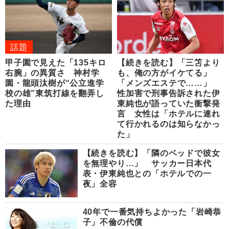
話題
甲子園で見えた「135キロ
【続きを読む】「三笘より
右腕」の異質さ 神村学
も、俺の方がイケてる」
園・龍頭汰樹が“公立進学
「メンズエステで……」
校の雄”東筑打線を翻弄し
性加害で刑事告訴された伊
た理由
東純也が語っていた衝撃発
言 女性は「ホテルに連れ
て行かれるのは知らなかっ
た」
【続きを読む】「隣のベッドで彼女
を無理やり…」 サッカー日本代
表・伊東純也との「ホテルでの一
夜」全容
40年で一番気持ちよかった「岩崎恭
子」不倫の代償