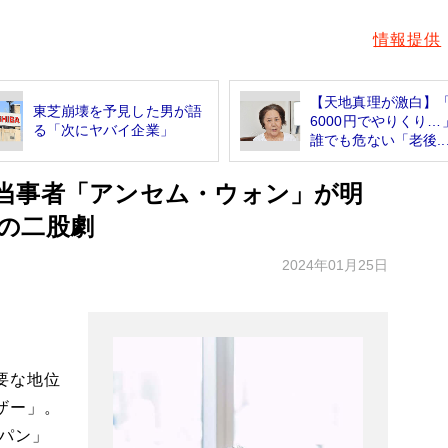
情報提供
【天地真理が激白】
東芝崩壊を予見した男が語
6000円でやりくり…
る「次にヤバイ企業」
誰でも危ない「老後..
当事者「アンセム・ウォン」が明
の二股劇
2024年01月25日
要な地位
ザー」。
パン」