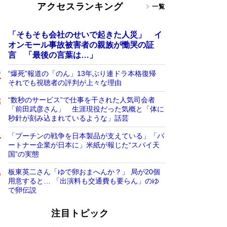
アクセスランキング
一覧
「そもそも会社のせいで起きた人災」 イ
オンモール事故被害者の親族が慟哭の証
言 「最後の言葉は…」
“爆死”報道の「のん」13年ぶり連ドラ本格復帰
それでも視聴者の評判が上々な理由
“数秒のサービス”で仕事を干された人気司会者
「前田武彦さん」 生涯現役だった気概と「体に
秒針が刻み込まれているような」話芸
「プーチンの戦争を日本製品が支えている」「パ
ートナー企業が日本に」米紙が報じた“スパイ天
国”の実態
板東英二さん「ゆで卵おまへんか？」 局が20個
用意すると… 「出演料も交通費も要らん」のゆ
で卵伝説
注目トピック