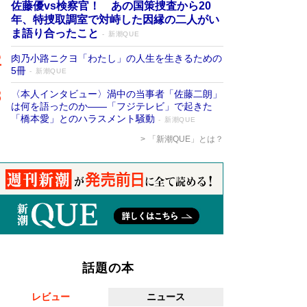
佐藤優vs検察官！ あの国策捜査から20
年、特捜取調室で対峙した因縁の二人がい
ま語り合ったこと
新潮QUE
肉乃小路ニクヨ「わたし」の人生を生きるための
5冊
新潮QUE
〈本人インタビュー〉渦中の当事者「佐藤二朗」
は何を語ったのか――「フジテレビ」で起きた
「橋本愛」とのハラスメント騒動
新潮QUE
「新潮QUE」とは？
話題の本
レビュー
ニュース