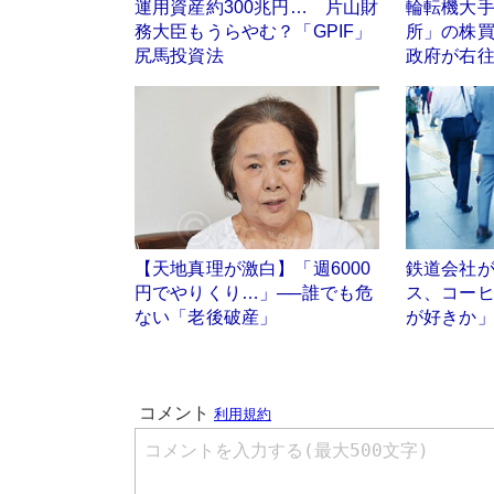
運用資産約300兆円… 片山財
輪転機大
務大臣もうらやむ？「GPIF」
所」の株
尻馬投資法
政府が右
【天地真理が激白】「週6000
鉄道会社
円でやりくり…」──誰でも危
ス、コー
ない「老後破産」
が好きか