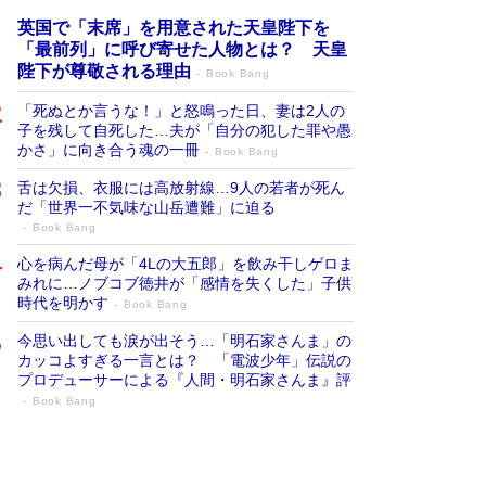
英国で「末席」を用意された天皇陛下を
「最前列」に呼び寄せた人物とは？ 天皇
陛下が尊敬される理由
Book Bang
「死ぬとか言うな！」と怒鳴った日、妻は2人の
子を残して自死した…夫が「自分の犯した罪や愚
かさ」に向き合う魂の一冊
Book Bang
舌は欠損、衣服には高放射線…9人の若者が死ん
だ「世界一不気味な山岳遭難」に迫る
Book Bang
心を病んだ母が「4Lの大五郎」を飲み干しゲロま
みれに…ノブコブ徳井が「感情を失くした」子供
時代を明かす
Book Bang
今思い出しても涙が出そう…「明石家さんま」の
カッコよすぎる一言とは？ 「電波少年」伝説の
プロデューサーによる『人間・明石家さんま』評
Book Bang
「宇宙兄弟」最終46巻がベストセラー1
位 宇宙開発への関心を押し上げた18年の
物語に幕 特装版には「宇宙で描かれたマ