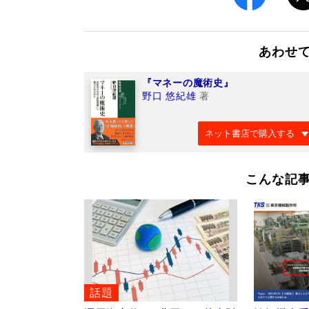
あわせ
『マネーの魔術史』
野口 悠紀雄
著
ネット書店で購入する
こんな記
話題