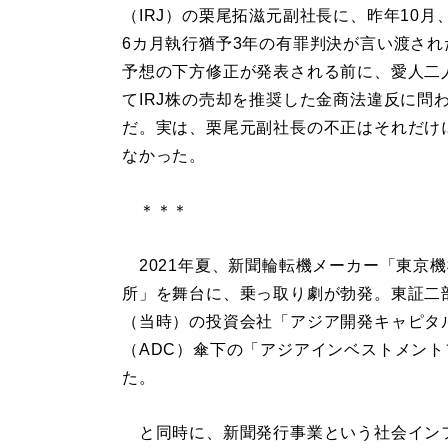
（IRJ）の栗尾拓滋元副社長に、昨年10月
6カ月執行猶予3年の有罪判決が言い渡され
予想の下方修正が発表される前に、愛人二
てIRJ株の売却を推奨した金商法違反に問
だ。実は、栗尾元副社長の不正はそれだけ
なかった。
＊＊＊
2021年夏、新聞輪転機メーカー「東京
所」を舞台に、乗っ取り劇が勃発。東証二
（当時）の投資会社「アジア開発キャピタ
（ADC）傘下の「アジアインベストメン
た。
と同時に、新聞発行事業という社会イン