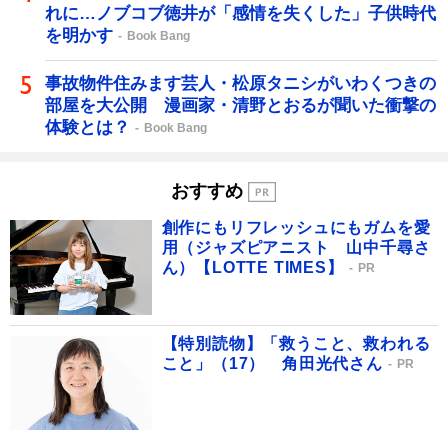
れに…ノブコブ徳井が「感情を失くした」子供時代
を明かす
Book Bang
事故物件住みます芸人・松原タニシがいわくつきの
部屋を大公開 漫画家・清野とおるが聞いた衝撃の
体験とは？
Book Bang
おすすめ
創作にもリフレッシュにもガムを愛
用（ジャズピアニスト 山中千尋さ
ん）【LOTTE TIMES】
PR
【特別読物】「救うこと、救われる
こと」（17） 角田光代さん
PR