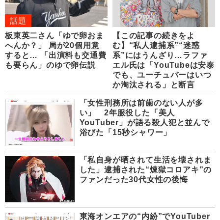
話題
板東英二さん「ゆで卵おま
【この記事の続きをよ
へんか？」 局が20個用意
む】“私人逮捕系”“迷惑
すると… 「出演料も交通費
系”にはうんざり…ラファ
も要らん」のゆで卵伝説
エル氏は「YouTubeは安泰
でも、ユーチュバーはいつ
か淘汰される」と断言
「女性刑務所は前歯のない人が多
い」 2年服役した「美人
YouTuber」が語る殺人犯と並んで
浴びた「15秒シャワー」
「私自身が晒されて生活を壊されま
した」逮捕された“煉獄コロアキ”の
ファンだった30代女性の後悔
東海オンエアの“内紛”でYouTuber