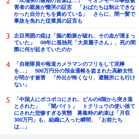
「玖瑠美の最期の言葉は…」 イオンモール事故被
害者の親族が慟哭の証言 「おばたちは制止できな
かった自分たちを責めている」 さらに、間一髪で
事故を免れた従業員の証言も
左目周囲の痣は「脳の動脈が破れ、その血が溜まっ
ていた」 09年に孤独死「大原麗子さん」、死の間
際に何が起きていたのか
「自衛隊員や報道カメラマンのフリをして泥棒
を…」 500万円分の預金通帳を盗まれた高齢女性
が明かす被害 「外出が怖くなり、避難所にも行け
ない」
「中国人にボコボコにされ、ビルの6階から突き落
とされた」 「闇バイト」 トクリュウの使い捨て
にされた悲惨すぎる実態 募集時の約束は「月収
300万円」も、組織に入った瞬間、「お前たち
は…」