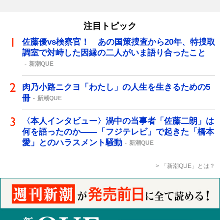
注目トピック
佐藤優vs検察官！ あの国策捜査から20年、特捜取
調室で対峙した因縁の二人がいま語り合ったこと
新潮QUE
肉乃小路ニクヨ「わたし」の人生を生きるための5
冊
新潮QUE
〈本人インタビュー〉渦中の当事者「佐藤二朗」は
何を語ったのか――「フジテレビ」で起きた「橋本
愛」とのハラスメント騒動
新潮QUE
「新潮QUE」とは？