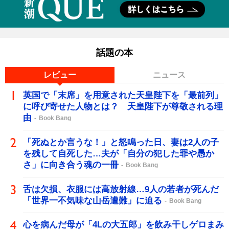
話題の本
レビュー
ニュース
英国で「末席」を用意された天皇陛下を「最前列」
に呼び寄せた人物とは？ 天皇陛下が尊敬される理
由
Book Bang
「死ぬとか言うな！」と怒鳴った日、妻は2人の子
を残して自死した…夫が「自分の犯した罪や愚か
さ」に向き合う魂の一冊
Book Bang
舌は欠損、衣服には高放射線…9人の若者が死んだ
「世界一不気味な山岳遭難」に迫る
Book Bang
心を病んだ母が「4Lの大五郎」を飲み干しゲロまみ