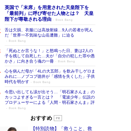
英国で「末席」を用意された天皇陛下を
「最前列」に呼び寄せた人物とは？ 天皇
陛下が尊敬される理由
Book Bang
舌は欠損、衣服には高放射線…9人の若者が死ん
だ「世界一不気味な山岳遭難」に迫る
Book Bang
「死ぬとか言うな！」と怒鳴った日、妻は2人の
子を残して自死した…夫が「自分の犯した罪や愚
かさ」に向き合う魂の一冊
Book Bang
心を病んだ母が「4Lの大五郎」を飲み干しゲロま
みれに…ノブコブ徳井が「感情を失くした」子供
時代を明かす
Book Bang
今思い出しても涙が出そう…「明石家さんま」の
カッコよすぎる一言とは？ 「電波少年」伝説の
プロデューサーによる『人間・明石家さんま』評
Book Bang
「宇宙兄弟」最終46巻がベストセラー1
おすすめ
位 宇宙開発への関心を押し上げた18年の
【特別読物】「救うこと、救
物語に幕 特装版には「宇宙で描かれたマ