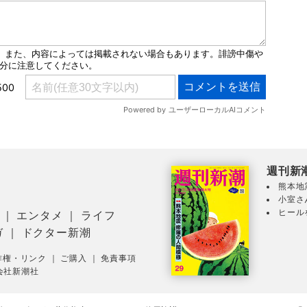
週刊新
熊本地
小室さ
ヒール
｜
エンタメ
｜
ライフ
ガ
｜
ドクター新潮
作権・リンク
｜
ご購入
｜
免責事項
会社新潮社