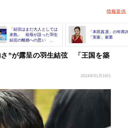
情報提供
「結弦はまだ大人としては
「本田真凛」の年商2
未熟」 祖母が語った羽生
「実家」家業
結弦の離婚への思い ...
幼さ”が露呈の羽生結弦 「王国を築
2024年01月18日