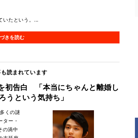
たという。...
づきを読む
事も読まれています
を初告白 「本当にちゃんと離婚し
ろうという気持ち」
だ多くの謎
ーター・
その渦中