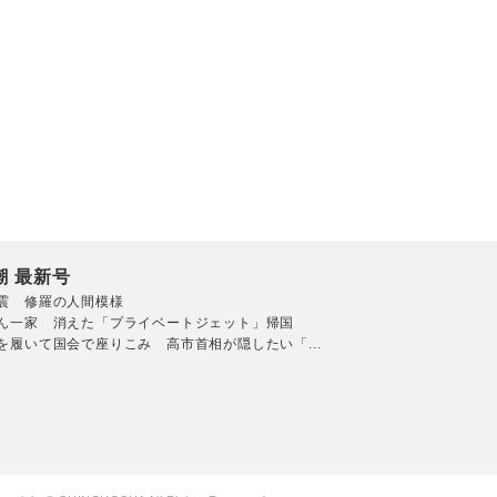
潮 最新号
震 修羅の人間模様
ん一家 消えた「プライベートジェット」帰国
を履いて国会で座りこみ 高市首相が隠したい「...