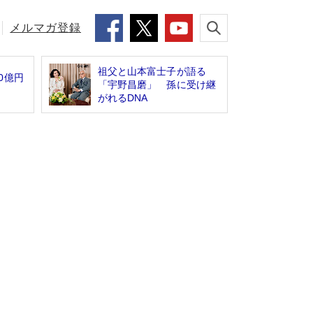
メルマガ登録
祖父と山本富士子が語る
0億円
「宇野昌磨」 孫に受け継
がれるDNA