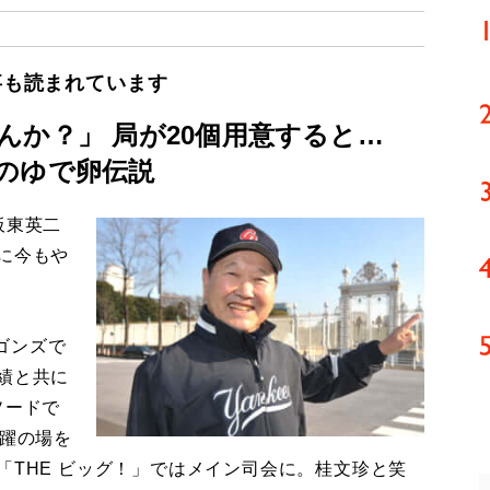
事も読まれています
んか？」 局が20個用意すると…
のゆで卵伝説
板東英二
に今もや
ゴンズで
績と共に
ソードで
活躍の場を
「THE ビッグ！」ではメイン司会に。桂文珍と笑