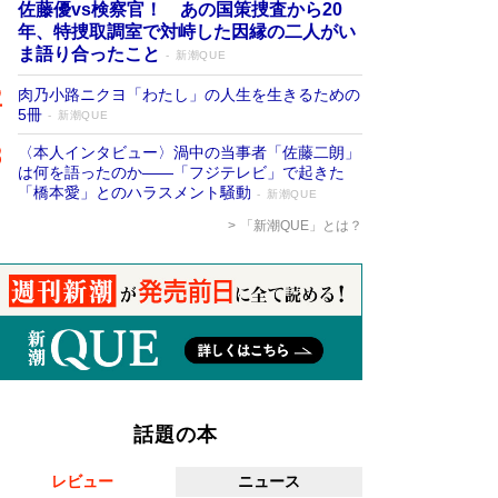
佐藤優vs検察官！ あの国策捜査から20
年、特捜取調室で対峙した因縁の二人がい
ま語り合ったこと
新潮QUE
肉乃小路ニクヨ「わたし」の人生を生きるための
5冊
新潮QUE
〈本人インタビュー〉渦中の当事者「佐藤二朗」
は何を語ったのか――「フジテレビ」で起きた
「橋本愛」とのハラスメント騒動
新潮QUE
「新潮QUE」とは？
話題の本
レビュー
ニュース