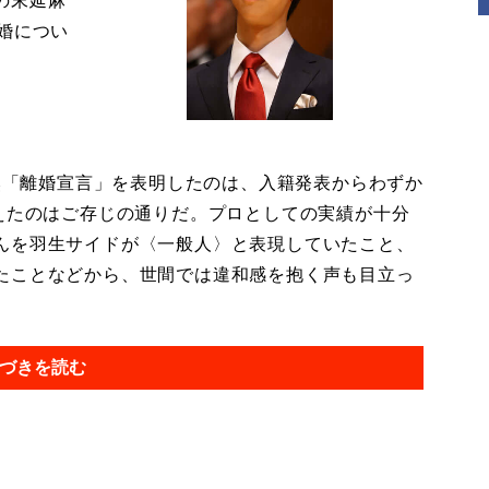
の末延麻
婚につい
然「離婚宣言」を表明したのは、入籍発表からわずか
与えたのはご存じの通りだ。プロとしての実績が十分
んを羽生サイドが〈一般人〉と表現していたこと、
たことなどから、世間では違和感を抱く声も目立っ
づきを読む