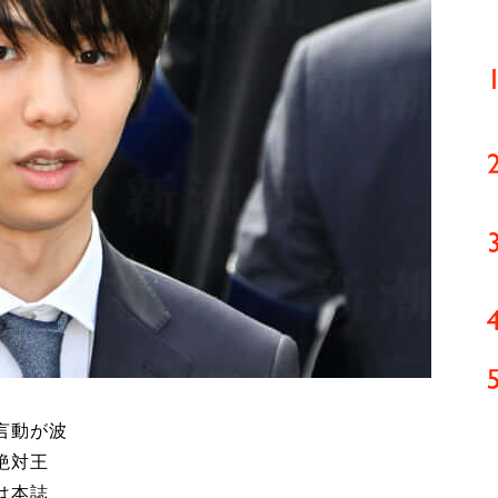
言動が波
絶対王
は本誌