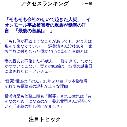
アクセスランキング
一覧
「そもそも会社のせいで起きた人災」 イ
オンモール事故被害者の親族が慟哭の証
言 「最後の言葉は…」
「もし俺が死ぬようなことがあっても、おまえは
飛んで来なくていい」 渥美清さん没後30年 家
族同然に付き合った盟友だけに見せた素顔とは
妻の親友と不倫した46歳夫 「賢すぎて、なかな
かつついてこない」妻との結婚は、32歳の誕生日
に出されたビーフシチュー
“爆死”報道の「のん」13年ぶり連ドラ本格復帰
それでも視聴者の評判が上々な理由
横浜流星も佐藤二朗も「断罪」される空気は「み
んなのため」になるのか 養老孟司さんが語って
いた「正義の押し付けがましさ」
注目トピック