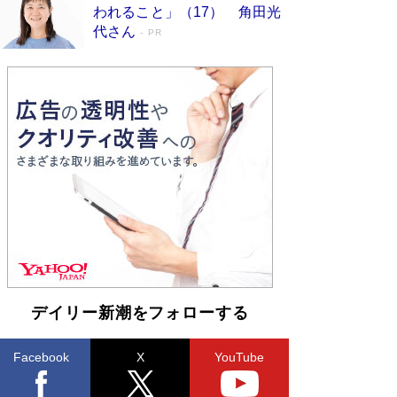
われること」（17） 角田光
ンガ」も収録
Book Bang
代さん
PR
美輪明宏 晩年の回答を集めた『ほほえんで生き
るための人生相談』がランクイン［エンターテイ
メントベストセラー］
Book Bang
「『火垂るの墓』は、大嘘である」原作者が抱き
続けた“自責の念”とは…「自己憐憫は描きたくな
い」監督が徹底的にこだわったこと（後編） #
戦争の記憶
Book Bang
入社10年目にして最下位の営業がトップに大逆
転 上司の“意外な一言”から生まれた「雑談のテ
クニック」とは
Book Bang
皇室はなぜ世界から尊敬されているのか？ 「天
皇陛下はお元気でおられるか」がサウジ国王の第
一声になる理由
Book Bang
デイリー新潮をフォローする
Facebook
X
YouTube