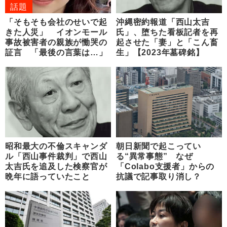
話題
「そもそも会社のせいで起
沖縄密約報道「西山太吉
きた人災」 イオンモール
氏」、堕ちた看板記者を再
事故被害者の親族が慟哭の
起させた「妻」と「こん畜
証言 「最後の言葉は…」
生」【2023年墓碑銘】
昭和最大の不倫スキャンダ
朝日新聞で起こってい
ル「西山事件裁判」で西山
る“異常事態” なぜ
太吉氏を追及した検察官が
「Colabo支援者」からの
晩年に語っていたこと
抗議で記事取り消し？