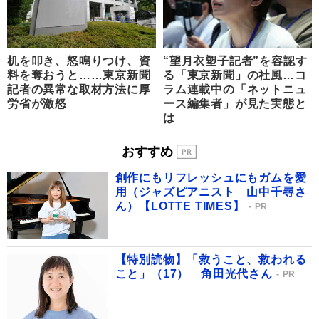
机を叩き、怒鳴りつけ、資
“望月衣塑子記者”を容認す
料を奪おうと……東京新聞
る「東京新聞」の社風…コ
記者の異常な取材方法に厚
ラム連載中の「ネットニュ
労省が激怒
ース編集者」が見た実態と
は
おすすめ
創作にもリフレッシュにもガムを愛
用（ジャズピアニスト 山中千尋さ
ん）【LOTTE TIMES】
PR
【特別読物】「救うこと、救われる
こと」（17） 角田光代さん
PR