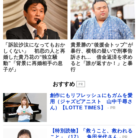
「訴訟沙汰になってもおか
貴景勝の“後援会トップ”が
しくない」 初恋の人と再
暴行、横領の疑いで刑事告
婚した貴乃花の“独立騒
訴され… 借金返済を求め
動”「背景に再婚相手の息
ると「誰が返すか！」と暴
子が」
行
おすすめ
創作にもリフレッシュにもガムを愛
用（ジャズピアニスト 山中千尋さ
ん）【LOTTE TIMES】
PR
【特別読物】「救うこと、救われる
こと」（17） 角田光代さん
PR