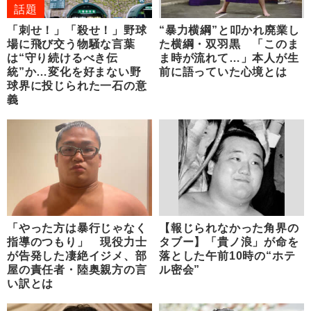
話題
「刺せ！」「殺せ！」野球
“暴力横綱”と叩かれ廃業し
場に飛び交う物騒な言葉
た横綱・双羽黒 「このま
は“守り続けるべき伝
ま時が流れて…」本人が生
統”か…変化を好まない野
前に語っていた心境とは
球界に投じられた一石の意
義
「やった方は暴行じゃなく
【報じられなかった角界の
指導のつもり」 現役力士
タブー】「貴ノ浪」が命を
が告発した凄絶イジメ、部
落とした午前10時の“ホテ
屋の責任者・陸奥親方の言
ル密会”
い訳とは