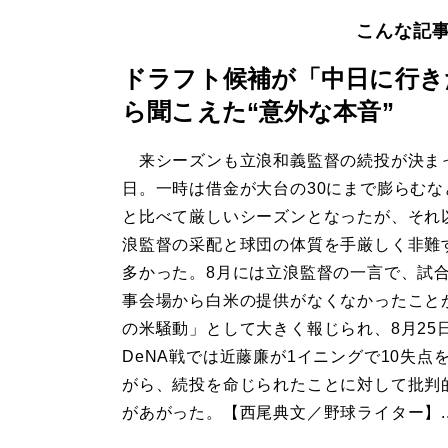
こんな記
ドラフト候補が「中日に行き
ら聞こえた“意外な本音”
来シーズンも立浪和義監督の続投が決ま
日。一時は借金が大台の30にまで膨らむな
と比べて厳しいシーズンとなったが、それ
浪監督の采配と球団の体質を手厳しく非難
多かった。8月には立浪監督の一言で、試
事会場から白米の提供がなくなかったこと
の米騒動」として大きく報じられ、8月25
DeNA戦では近藤廉が1イニングで10失点
がら、続投を命じられたことに対して批判
があがった。【西尾典文／野球ライター】..