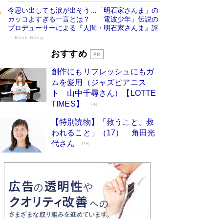
今思い出しても涙が出そう…「明石家さんま」の
カッコよすぎる一言とは？ 「電波少年」伝説の
プロデューサーによる『人間・明石家さんま』評
Book Bang
「叱って伸びるやつは、褒めたらもっと伸
おすすめ
びる」俳優・高嶋政伸が家族に教わっ
創作にもリフレッシュにもガ
た“人を育てるコツ”…芸への考え方を明か
ムを愛用（ジャズピアニス
す
Book Bang
ト 山中千尋さん）【LOTTE
「『火垂るの墓』は、大嘘である」原作者が抱き
TIMES】
PR
続けた“自責の念”とは…「自己憐憫は描きたくな
い」監督が徹底的にこだわったこと（後編） #
【特別読物】「救うこと、救
戦争の記憶
Book Bang
われること」（17） 角田光
代さん
美輪明宏 晩年の回答を集めた『ほほえんで生き
PR
るための人生相談』がランクイン［エンターテイ
メントベストセラー］
Book Bang
「宇宙兄弟」最終46巻がベストセラー1位 宇宙
開発への関心を押し上げた18年の物語に幕 特装
版には「宇宙で描かれたマンガ」も収録
Book Bang