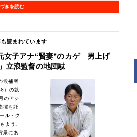
づきを読む
事も読まれています
元女子アナ“賢妻”のカゲ 男上げ
る」立浪監督の地団駄
の候補者
8）の就
月のアジ
指揮を託
ボール・ク
るもよう。
背景にあ