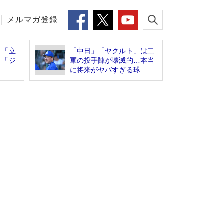
メルマガ登録
日「立
「中日」「ヤクルト」は二
 「ジ
軍の投手陣が壊滅的…本当
..
に将来がヤバすぎる球...