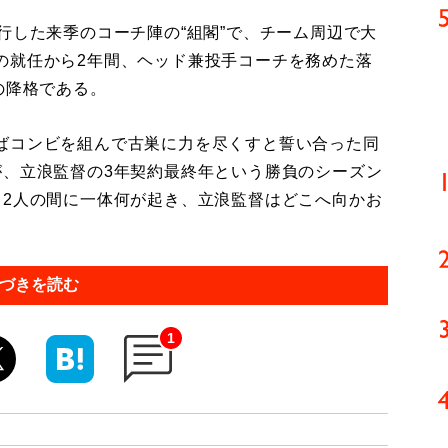
行した来季のコーチ陣の“組閣”で、チーム周辺で大
の就任から2年間、ヘッド兼投手コーチを務めた落
の降格である。
ばコンビを組んで古巣に力を尽くすと誓い合った同
が、立浪監督の3年契約最終年という勝負のシーズン
。2人の間に一体何が起き、立浪監督はどこへ向かお
づきを読む
1