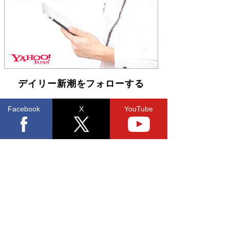
「不意に涙が出そうに…」高嶋政伸が明かし
た“13歳の娘を暴行する役”への葛藤 インティマ
シーコーディネーターに支えられたNHK『大奥』
の裏側
Book Bang
デイリー新潮をフォローする
Facebook
X
YouTube