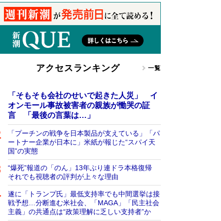
アクセスランキング
一覧
「そもそも会社のせいで起きた人災」 イ
オンモール事故被害者の親族が慟哭の証
言 「最後の言葉は…」
「プーチンの戦争を日本製品が支えている」「パ
ートナー企業が日本に」米紙が報じた“スパイ天
国”の実態
“爆死”報道の「のん」13年ぶり連ドラ本格復帰
それでも視聴者の評判が上々な理由
遂に「トランプ氏」最低支持率でも中間選挙は接
戦予想…分断進む米社会、「MAGA」「民主社会
主義」の共通点は“政策理解に乏しい支持者”か