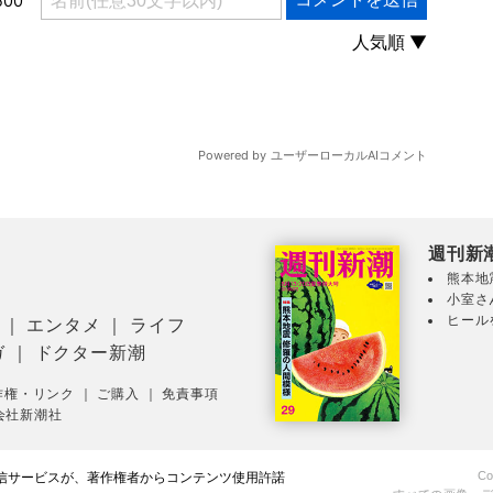
週刊新
熊本地
小室さ
ヒール
｜
エンタメ
｜
ライフ
ガ
｜
ドクター新潮
作権・リンク
｜
ご購入
｜
免責事項
会社新潮社
Co
配信サービスが、著作権者からコンテンツ使用許諾