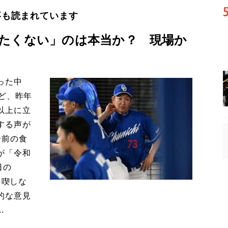
事も読まれています
たくない」のは本当か？ 現場か
った中
ど、昨年
以上に立
する声が
合前の食
が「令和
日の
を喫しな
的な意見
.