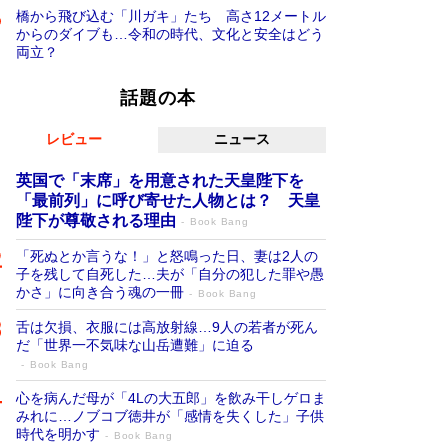
橋から飛び込む「川ガキ」たち 高さ12メートル
からのダイブも…令和の時代、文化と安全はどう
両立？
話題の本
レビュー
ニュース
英国で「末席」を用意された天皇陛下を
「最前列」に呼び寄せた人物とは？ 天皇
陛下が尊敬される理由
Book Bang
「死ぬとか言うな！」と怒鳴った日、妻は2人の
子を残して自死した…夫が「自分の犯した罪や愚
かさ」に向き合う魂の一冊
Book Bang
舌は欠損、衣服には高放射線…9人の若者が死ん
だ「世界一不気味な山岳遭難」に迫る
Book Bang
心を病んだ母が「4Lの大五郎」を飲み干しゲロま
みれに…ノブコブ徳井が「感情を失くした」子供
時代を明かす
Book Bang