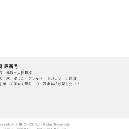
潮 最新号
震 修羅の人間模様
ん一家 消えた「プライベートジェット」帰国
を履いて国会で座りこみ 高市首相が隠したい「...
pyright © SHINCHOSHA All Rights Reserved.