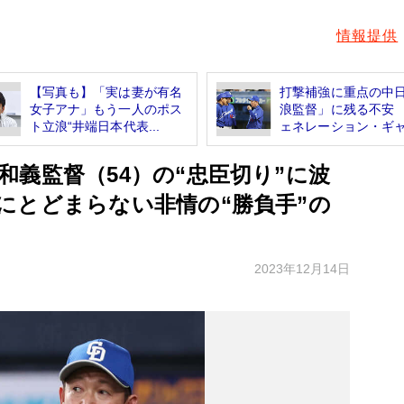
情報提供
【写真も】「実は妻が有名
打撃補強に重点の中
女子アナ」もう一人のポス
浪監督」に残る不安
ト立浪“井端日本代表...
ェネレーション・ギャ.
義監督（54）の“忠臣切り”に波
にとどまらない非情の“勝負手”の
2023年12月14日