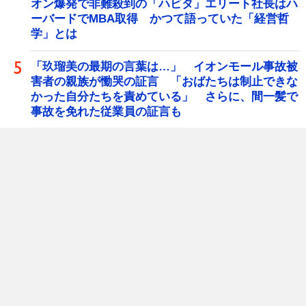
オン爆発で非難殺到の「ハビタ」エリート社長はハ
ーバードでMBA取得 かつて語っていた「経営哲
学」とは
「玖瑠美の最期の言葉は…」 イオンモール事故被
害者の親族が慟哭の証言 「おばたちは制止できな
かった自分たちを責めている」 さらに、間一髪で
事故を免れた従業員の証言も