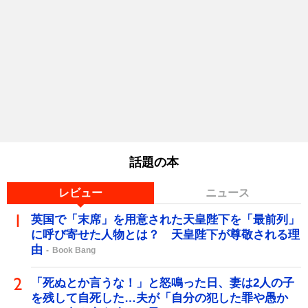
話題の本
レビュー
ニュース
英国で「末席」を用意された天皇陛下を「最前列」
に呼び寄せた人物とは？ 天皇陛下が尊敬される理
由
Book Bang
「死ぬとか言うな！」と怒鳴った日、妻は2人の子
を残して自死した…夫が「自分の犯した罪や愚か