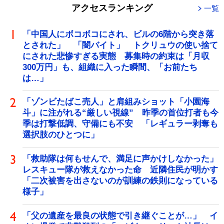
アクセスランキング
一覧
「中国人にボコボコにされ、ビルの6階から突き落
とされた」 「闇バイト」 トクリュウの使い捨て
にされた悲惨すぎる実態 募集時の約束は「月収
300万円」も、組織に入った瞬間、「お前たち
は…」
「ゾンビたばこ売人」と肩組みショット「小園海
斗」に注がれる“厳しい視線” 昨季の首位打者も今
季は打撃低調、守備にも不安 「レギュラー剥奪も
選択肢のひとつに」
「救助隊は何もせんで、満足に声かけしなかった」
レスキュー隊が救えなかった命 近隣住民が明かす
「二次被害を出さないのが訓練の鉄則になっている
様子」
「父の遺産を最良の状態で引き継ぐことが…」 イ