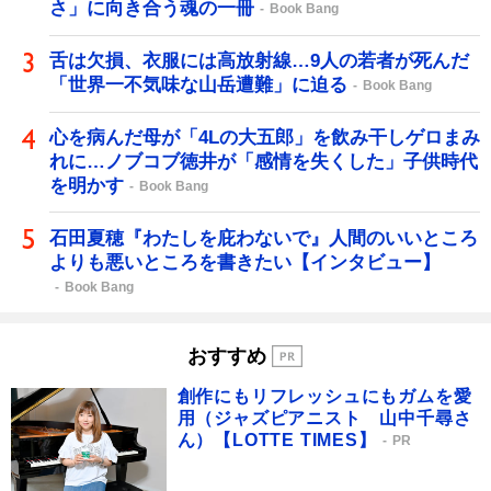
さ」に向き合う魂の一冊
Book Bang
舌は欠損、衣服には高放射線…9人の若者が死んだ
「世界一不気味な山岳遭難」に迫る
Book Bang
心を病んだ母が「4Lの大五郎」を飲み干しゲロまみ
れに…ノブコブ徳井が「感情を失くした」子供時代
を明かす
Book Bang
石田夏穂『わたしを庇わないで』人間のいいところ
よりも悪いところを書きたい【インタビュー】
Book Bang
おすすめ
創作にもリフレッシュにもガムを愛
用（ジャズピアニスト 山中千尋さ
ん）【LOTTE TIMES】
PR