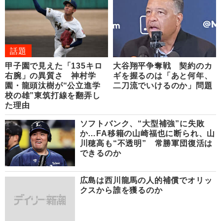
話題
甲子園で見えた「135キロ
大谷翔平争奪戦 契約のカ
右腕」の異質さ 神村学
ギを握るのは「あと何年、
園・龍頭汰樹が“公立進学
二刀流でいけるのか」問題
校の雄”東筑打線を翻弄し
た理由
ソフトバンク、“大型補強”に失敗
か…FA移籍の山崎福也に断られ、山
川穂高も“不透明” 常勝軍団復活は
できるのか
広島は西川龍馬の人的補償でオリッ
クスから誰を獲るのか