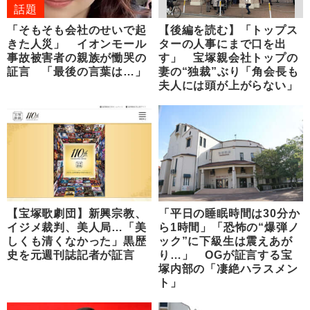
話題
「そもそも会社のせいで起
【後編を読む】「トップス
きた人災」 イオンモール
ターの人事にまで口を出
事故被害者の親族が慟哭の
す」 宝塚親会社トップの
証言 「最後の言葉は…」
妻の“独裁”ぶり「角会長も
夫人には頭が上がらない」
【宝塚歌劇団】新興宗教、
「平日の睡眠時間は30分か
イジメ裁判、美人局…「美
ら1時間」「恐怖の“爆弾ノ
しくも清くなかった」黒歴
ック”に下級生は震えあが
史を元週刊誌記者が証言
り…」 OGが証言する宝
塚内部の「凄絶ハラスメン
ト」