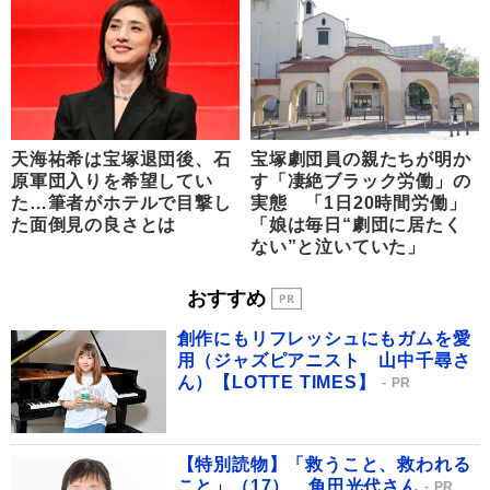
天海祐希は宝塚退団後、石
宝塚劇団員の親たちが明か
原軍団入りを希望してい
す「凄絶ブラック労働」の
た…筆者がホテルで目撃し
実態 「1日20時間労働」
た面倒見の良さとは
「娘は毎日“劇団に居たく
ない”と泣いていた」
おすすめ
創作にもリフレッシュにもガムを愛
用（ジャズピアニスト 山中千尋さ
ん）【LOTTE TIMES】
PR
【特別読物】「救うこと、救われる
こと」（17） 角田光代さん
PR