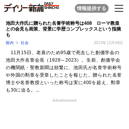
情報提供する
池田大作氏に贈られた名誉学術称号は408 ローマ教皇
との会見も画策、背景に学歴コンプレックスという指摘
も
国内
社会
2023年12月08日
11月15日、老衰のため95歳で死去した創価学会の
池田大作名誉会長（1928～2023）。生前、創価学会
の機関紙・聖教新聞は頻繁に、池田氏が名誉学術称号
や外国の勲章を受章したことを報じた。贈られた名誉
博士や名誉教授といった称号は実に400を超え、勲章
も30に迫る。...
Advertisement