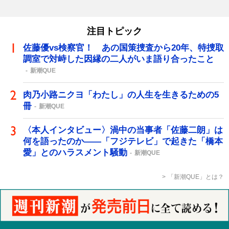
注目トピック
佐藤優vs検察官！ あの国策捜査から20年、特捜取
調室で対峙した因縁の二人がいま語り合ったこと
新潮QUE
肉乃小路ニクヨ「わたし」の人生を生きるための5
冊
新潮QUE
〈本人インタビュー〉渦中の当事者「佐藤二朗」は
何を語ったのか――「フジテレビ」で起きた「橋本
愛」とのハラスメント騒動
新潮QUE
「新潮QUE」とは？