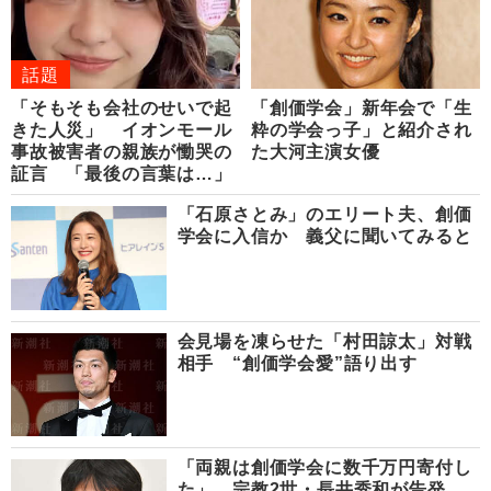
話題
「そもそも会社のせいで起
「創価学会」新年会で「生
きた人災」 イオンモール
粋の学会っ子」と紹介され
事故被害者の親族が慟哭の
た大河主演女優
証言 「最後の言葉は…」
「石原さとみ」のエリート夫、創価
学会に入信か 義父に聞いてみると
会見場を凍らせた「村田諒太」対戦
相手 “創価学会愛”語り出す
「両親は創価学会に数千万円寄付し
た」 宗教2世・長井秀和が告発