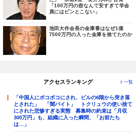
「100万円の壺なんて安すぎて学会
員にはピンとこない」
池田大作会長の金庫番はなぜ1億
7500万円の入った金庫を捨てたのか
アクセスランキング
一覧
「中国人にボコボコにされ、ビルの6階から突き落
とされた」 「闇バイト」 トクリュウの使い捨て
にされた悲惨すぎる実態 募集時の約束は「月収
300万円」も、組織に入った瞬間、「お前たち
は…」