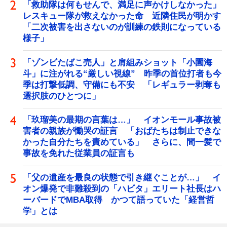
「救助隊は何もせんで、満足に声かけしなかった」
レスキュー隊が救えなかった命 近隣住民が明かす
「二次被害を出さないのが訓練の鉄則になっている
様子」
「ゾンビたばこ売人」と肩組みショット「小園海
斗」に注がれる“厳しい視線” 昨季の首位打者も今
季は打撃低調、守備にも不安 「レギュラー剥奪も
選択肢のひとつに」
「玖瑠美の最期の言葉は…」 イオンモール事故被
害者の親族が慟哭の証言 「おばたちは制止できな
かった自分たちを責めている」 さらに、間一髪で
事故を免れた従業員の証言も
「父の遺産を最良の状態で引き継ぐことが…」 イ
オン爆発で非難殺到の「ハビタ」エリート社長はハ
ーバードでMBA取得 かつて語っていた「経営哲
学」とは