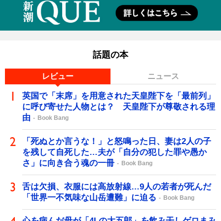
話題の本
レビュー
ニュース
英国で「末席」を用意された天皇陛下を「最前列」
に呼び寄せた人物とは？ 天皇陛下が尊敬される理
由
Book Bang
「死ぬとか言うな！」と怒鳴った日、妻は2人の子
を残して自死した…夫が「自分の犯した罪や愚か
さ」に向き合う魂の一冊
Book Bang
舌は欠損、衣服には高放射線…9人の若者が死んだ
「世界一不気味な山岳遭難」に迫る
Book Bang
心を病んだ母が「4Lの大五郎」を飲み干しゲロまみ