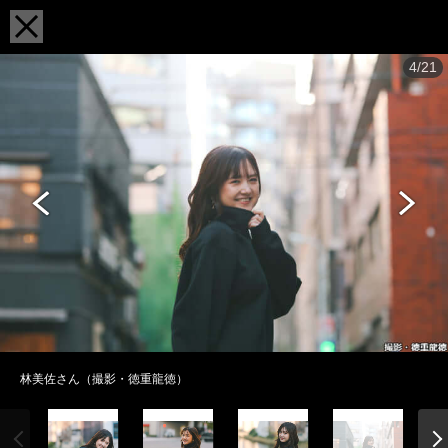
4/21
林美佐さん（撮影・徳重龍徳）