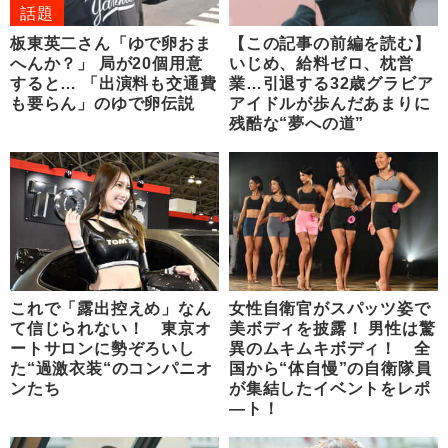
話題
板東英二さん「ゆで卵おま
【この記事の前編を読む】
へんか？」 局が20個用意
いじめ、給料ゼロ、枕営
すると… 「出演料も交通費
業…引退する32歳グラビア
も要らん」のゆで卵伝説
アイドルが歩んだあまりに
残酷な“夢への道”
これで「露出控えめ」なん
女性自衛官がスパッツ姿で
て信じられない！ 東京オ
美ボディを披露！ 男性は驚
ートサロンに勢ぞろいし
異のムキムキボディ！ 全
た“過激衣装“のコンパニオ
国から“体自慢”の自衛隊員
ンたち
が集結したイベントをレポ
―ト！