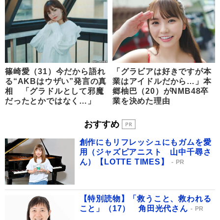
篠崎愛（31）今だから語れ
「グラビアは好きですが本
る“AKBはウザい”発言の真
業はアイドルだから…」本
相 「グラドルとして邪魔
郷柚巴（20）がNMB48卒
だったとかではなく…」
業を決めた理由
おすすめ
創作にもリフレッシュにもガムを愛
用（ジャズピアニスト 山中千尋さ
ん）【LOTTE TIMES】
PR
【特別読物】「救うこと、救われる
こと」（17） 角田光代さん
PR