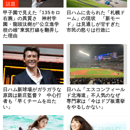
話題
甲子園で見えた「135キロ
日ハムに去られた「札幌ド
右腕」の異質さ 神村学
ーム」の現状 「新モー
園・龍頭汰樹が“公立進学
ド」は見通しが甘すぎた
校の雄”東筑打線を翻弄し
市民の怒りは行政に
た理由
日ハム新球場がガラガラな
日ハム「エスコンフィール
原因は新庄監督？ 中心打
ド北海道」不人気のなぜ
者も「早くチームを出た
専門家は「今はドブ板選挙
い」
をやるしかない」