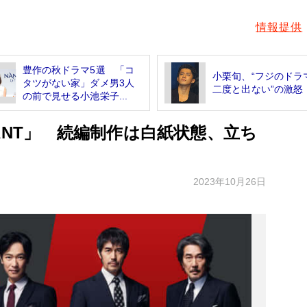
情報提供
豊作の秋ドラマ5選 「コ
小栗旬、“フジのドラ
タツがない家」ダメ男3人
二度と出ない”の激怒
の前で見せる小池栄子...
ANT」 続編制作は白紙状態、立ち
2023年10月26日