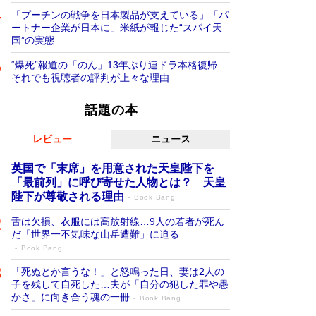
「プーチンの戦争を日本製品が支えている」「パ
ートナー企業が日本に」米紙が報じた“スパイ天
国”の実態
“爆死”報道の「のん」13年ぶり連ドラ本格復帰
それでも視聴者の評判が上々な理由
話題の本
レビュー
ニュース
英国で「末席」を用意された天皇陛下を
「最前列」に呼び寄せた人物とは？ 天皇
陛下が尊敬される理由
Book Bang
舌は欠損、衣服には高放射線…9人の若者が死ん
だ「世界一不気味な山岳遭難」に迫る
Book Bang
「死ぬとか言うな！」と怒鳴った日、妻は2人の
子を残して自死した…夫が「自分の犯した罪や愚
かさ」に向き合う魂の一冊
Book Bang