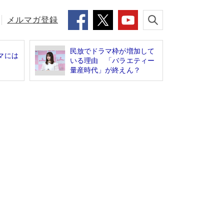
メルマガ登録
民放でドラマ枠が増加して
マには
いる理由 「バラエティー
量産時代」が終えん？