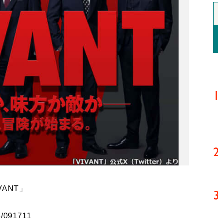
ANT」
3/091711