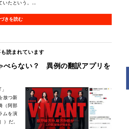
たという。...
づきを読む
事も読まれています
しゃべらない？ 異例の翻訳アプリを
T」
を放つ新
崎（阿部
ラムを演
］）だ。