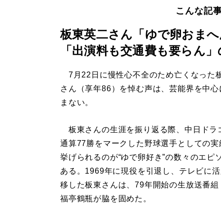
こんな記
板東英二さん「ゆで卵おまへ
「出演料も交通費も要らん」
7月22日に慢性心不全のため亡くなった
さん（享年86）を悼む声は、芸能界を中心
まない。
板東さんの生涯を振り返る際、中日ドラ
通算77勝をマークした野球選手としての実
挙げられるのが“ゆで卵好き”の数々のエピ
ある。1969年に現役を引退し、テレビに
移した板東さんは、79年開始の生放送番組
福亭鶴瓶が脇を固めた。