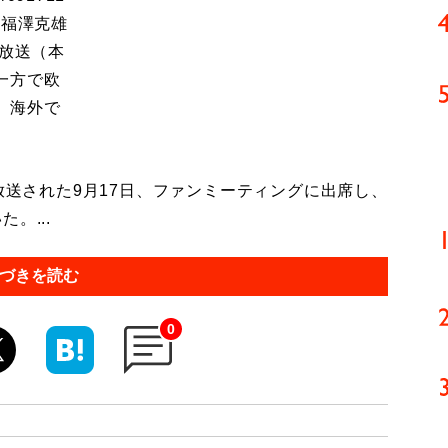
。福澤克雄
陰放送（本
一方で欧
。海外で
放送された9月17日、ファンミーティングに出席し、
。...
づきを読む
0