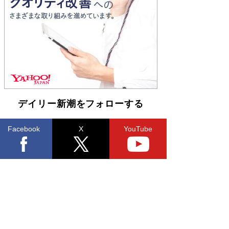
Book Bang
「不意に涙が出そうに…」高嶋政伸が明かし
た“13歳の娘を暴行する役”への葛藤 インティマ
シーコーディネーターに支えられたNHK『大奥』
の裏側
Book Bang
デイリー新潮をフォローする
Facebook
X
YouTube