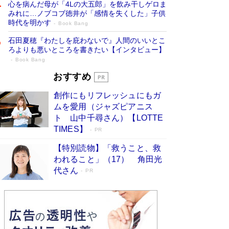
心を病んだ母が「4Lの大五郎」を飲み干しゲロま
みれに…ノブコブ徳井が「感情を失くした」子供
時代を明かす
Book Bang
石田夏穂『わたしを庇わないで』人間のいいとこ
ろよりも悪いところを書きたい【インタビュー】
Book Bang
「叱って伸びるやつは、褒めたらもっと伸
おすすめ
びる」俳優・高嶋政伸が家族に教わっ
創作にもリフレッシュにもガ
た“人を育てるコツ”…芸への考え方を明か
ムを愛用（ジャズピアニス
す
Book Bang
ト 山中千尋さん）【LOTTE
「『火垂るの墓』は、大嘘である」原作者が抱き
TIMES】
PR
続けた“自責の念”とは…「自己憐憫は描きたくな
い」監督が徹底的にこだわったこと（後編） #
【特別読物】「救うこと、救
戦争の記憶
Book Bang
われること」（17） 角田光
代さん
美輪明宏 晩年の回答を集めた『ほほえんで生き
PR
るための人生相談』がランクイン［エンターテイ
メントベストセラー］
Book Bang
「宇宙兄弟」最終46巻がベストセラー1位 宇宙
開発への関心を押し上げた18年の物語に幕 特装
版には「宇宙で描かれたマンガ」も収録