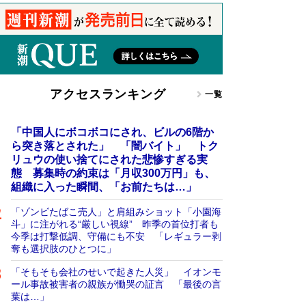
アクセスランキング
一覧
「中国人にボコボコにされ、ビルの6階か
ら突き落とされた」 「闇バイト」 トク
リュウの使い捨てにされた悲惨すぎる実
態 募集時の約束は「月収300万円」も、
組織に入った瞬間、「お前たちは…」
「ゾンビたばこ売人」と肩組みショット「小園海
斗」に注がれる“厳しい視線” 昨季の首位打者も
今季は打撃低調、守備にも不安 「レギュラー剥
奪も選択肢のひとつに」
「そもそも会社のせいで起きた人災」 イオンモ
ール事故被害者の親族が慟哭の証言 「最後の言
葉は…」