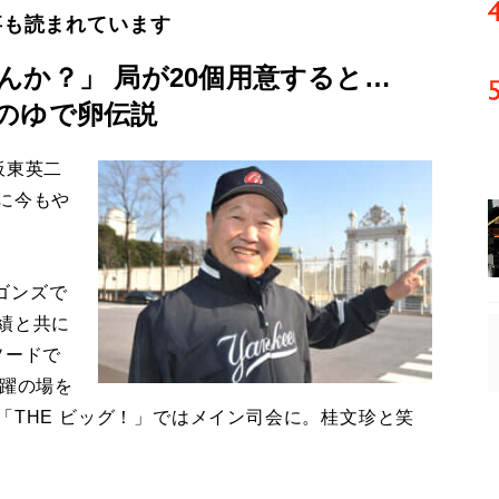
事も読まれています
んか？」 局が20個用意すると…
のゆで卵伝説
板東英二
に今もや
ゴンズで
績と共に
ソードで
活躍の場を
「THE ビッグ！」ではメイン司会に。桂文珍と笑