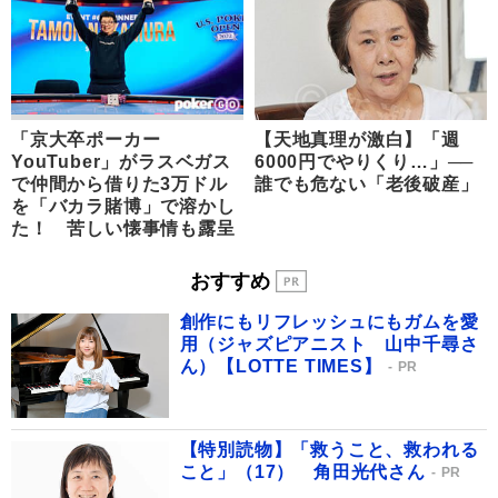
「京大卒ポーカー
【天地真理が激白】「週
YouTuber」がラスベガス
6000円でやりくり…」──
で仲間から借りた3万ドル
誰でも危ない「老後破産」
を「バカラ賭博」で溶かし
た！ 苦しい懐事情も露呈
おすすめ
創作にもリフレッシュにもガムを愛
用（ジャズピアニスト 山中千尋さ
ん）【LOTTE TIMES】
PR
【特別読物】「救うこと、救われる
こと」（17） 角田光代さん
PR