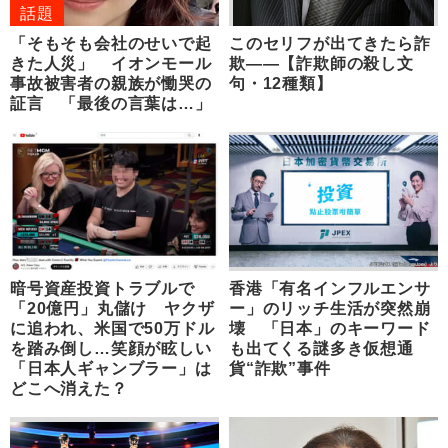
話題
「そもそも会社のせいで起
このセリフが出てきたら詐
きた人災」 イオンモール
欺――【詐欺師の殺し文
事故被害者の親族が慟哭の
句・12種類】
証言 「最後の言葉は…」
暗号資産投資トラブルで
香港「有名インフルエンサ
「20億円」丸儲け ヤクザ
ー」のリッチ生活が突然崩
に追われ、米国で50万ドル
壊 「日本」のキーワード
を踏み倒し…笑顔が眩しい
も出てくる謎多き仮想通
「日本人ギャンブラー」は
貨“詐欺”事件
どこへ消えた？