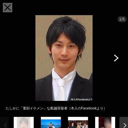
1/5
たしかに「童顔イケメン」な船越容疑者（本人のFacebookより）