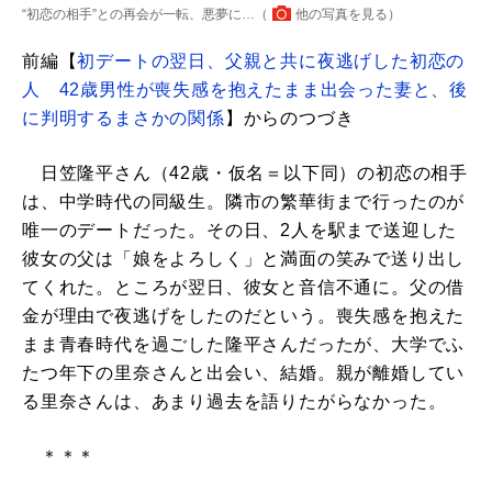
“初恋の相手”との再会が一転、悪夢に…（
他の写真を見る
）
前編【
初デートの翌日、父親と共に夜逃げした初恋の
人 42歳男性が喪失感を抱えたまま出会った妻と、後
に判明するまさかの関係
】からのつづき
日笠隆平さん（42歳・仮名＝以下同）の初恋の相手
は、中学時代の同級生。隣市の繁華街まで行ったのが
唯一のデートだった。その日、2人を駅まで送迎した
彼女の父は「娘をよろしく」と満面の笑みで送り出し
てくれた。ところが翌日、彼女と音信不通に。父の借
金が理由で夜逃げをしたのだという。喪失感を抱えた
まま青春時代を過ごした隆平さんだったが、大学でふ
たつ年下の里奈さんと出会い、結婚。親が離婚してい
る里奈さんは、あまり過去を語りたがらなかった。
＊＊＊