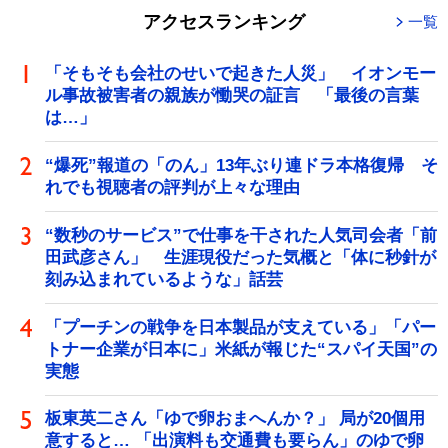
アクセスランキング
一覧
「そもそも会社のせいで起きた人災」 イオンモー
ル事故被害者の親族が慟哭の証言 「最後の言葉
は…」
“爆死”報道の「のん」13年ぶり連ドラ本格復帰 そ
れでも視聴者の評判が上々な理由
“数秒のサービス”で仕事を干された人気司会者「前
田武彦さん」 生涯現役だった気概と「体に秒針が
刻み込まれているような」話芸
「プーチンの戦争を日本製品が支えている」「パー
トナー企業が日本に」米紙が報じた“スパイ天国”の
実態
板東英二さん「ゆで卵おまへんか？」 局が20個用
意すると… 「出演料も交通費も要らん」のゆで卵