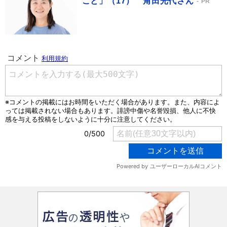
こと」（17） 角田光代さん
PR