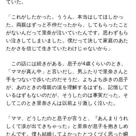
ていた。
「これがしたかった。ううん、本当はしてほしかっ
た。両親はずっと不仲だったから、してもらったこと
がないんだって里奈が泣いていたんです。思わずもら
い泣きしてしまいました。僕だって決して家庭のあた
たかさを信じて生きていたわけじゃないから」
この話には続きがある。息子が4歳くらいのとき、
「ママが真ん中」と言いだし、男ふたりで里奈さんと
手をつないで歩いたのだそうだ。よちよち歩きの息子
が、あのときの母親の涙を理解するはずも、記憶して
いるはずもないのだが、そうしたのは事実だった。そ
してこのとき里奈さんは以前より激しく泣いた。
「ママ、どうしたのと息子が言うと、『あんまりうれ
しくて涙が出てきちゃった』と里奈が息子を抱きしめ
たんです。僕も結婚してよかったとつくづく思った瞬