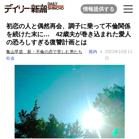
情報提供する
初恋の人と偶然再会、調子に乗って不倫関係
を続けた末に… 42歳夫が巻き込まれた愛人
の恐ろしすぎる復讐計画とは
亀山早苗 新・不倫の恋で苦しむ男たち
国内
2023年10月11
社会
日