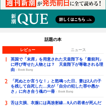
話題の本
レビュー
ニュース
英国で「末席」を用意された天皇陛下を「最前列」
に呼び寄せた人物とは？ 天皇陛下が尊敬される理
由
Book Bang
「死ぬとか言うな！」と怒鳴った日、妻は2人の子
を残して自死した…夫が「自分の犯した罪や愚か
さ」に向き合う魂の一冊
Book Bang
舌は欠損、衣服には高放射線…9人の若者が死んだ