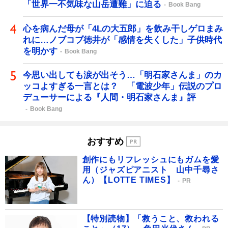
「世界一不気味な山岳遭難」に迫る
Book Bang
心を病んだ母が「4Lの大五郎」を飲み干しゲロまみ
れに…ノブコブ徳井が「感情を失くした」子供時代
を明かす
Book Bang
今思い出しても涙が出そう…「明石家さんま」のカ
ッコよすぎる一言とは？ 「電波少年」伝説のプロ
デューサーによる『人間・明石家さんま』評
Book Bang
おすすめ
創作にもリフレッシュにもガムを愛
用（ジャズピアニスト 山中千尋さ
ん）【LOTTE TIMES】
PR
【特別読物】「救うこと、救われる