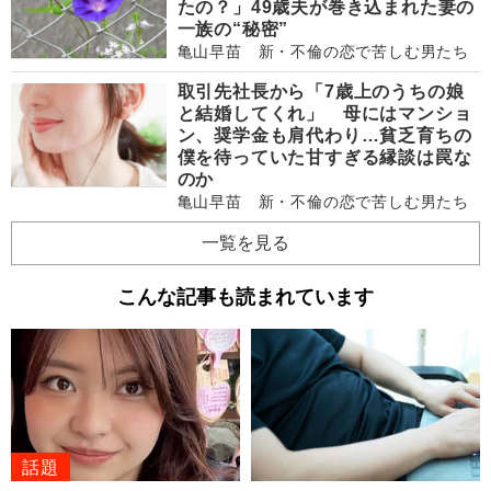
たの？」49歳夫が巻き込まれた妻の
一族の“秘密”
亀山早苗 新・不倫の恋で苦しむ男たち
取引先社長から「7歳上のうちの娘
と結婚してくれ」 母にはマンショ
ン、奨学金も肩代わり…貧乏育ちの
僕を待っていた甘すぎる縁談は罠な
のか
亀山早苗 新・不倫の恋で苦しむ男たち
一覧を見る
こんな記事も読まれています
話題