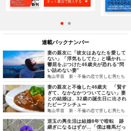
ネット書店で購入する
連載バックナンバー
妻の親友に「彼女はあなたを愛して
ない」「浮気もしてた」と囁かれ…
鬱屈をぶつけた46歳夫が恐れる“問
い詰めない妻”
亀山早苗 新・不倫の恋で苦しむ男たち
妻の親友と不倫した46歳夫 「賢す
ぎて、なかなかつついてこない」妻
との結婚は、32歳の誕生日に出され
たビーフシチュー
亀山早苗 新・不倫の恋で苦しむ男たち
逆玉の輿生活は結婚8年で暗転 跡
継ぎになるはずが…「僕は種馬だっ