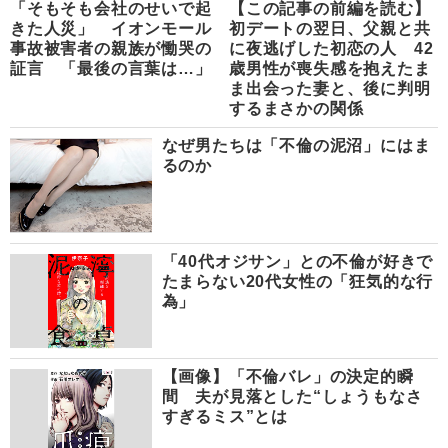
「そもそも会社のせいで起
【この記事の前編を読む】
きた人災」 イオンモール
初デートの翌日、父親と共
事故被害者の親族が慟哭の
に夜逃げした初恋の人 42
証言 「最後の言葉は…」
歳男性が喪失感を抱えたま
ま出会った妻と、後に判明
するまさかの関係
なぜ男たちは「不倫の泥沼」にはま
るのか
「40代オジサン」との不倫が好きで
たまらない20代女性の「狂気的な行
為」
【画像】「不倫バレ」の決定的瞬
間 夫が見落とした“しょうもなさ
すぎるミス”とは