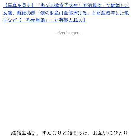
【写真を見る】「夫が19歳女子大生と外泊報道」で離婚した
女優、離婚の際「僕の財産は全部捧げる」と財産贈与した歌
手など【「熟年離婚」した芸能人11人】
advertisement
結婚生活は、すんなりと始まった。お互いにひとり