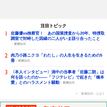
注目トピック
佐藤優vs検察官！ あの国策捜査から20年、特捜取
調室で対峙した因縁の二人がいま語り合ったこと
新潮QUE
肉乃小路ニクヨ「わたし」の人生を生きるための5
冊
新潮QUE
〈本人インタビュー〉渦中の当事者「佐藤二朗」は
何を語ったのか――「フジテレビ」で起きた「橋本
愛」とのハラスメント騒動
新潮QUE
「新潮QUE」とは？