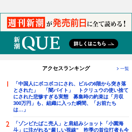
アクセスランキング
一覧
「中国人にボコボコにされ、ビルの6階から突き落
とされた」 「闇バイト」 トクリュウの使い捨て
にされた悲惨すぎる実態 募集時の約束は「月収
300万円」も、組織に入った瞬間、「お前たち
は…」
「ゾンビたばこ売人」と肩組みショット「小園海
斗」に注がれる“厳しい視線” 昨季の首位打者も今