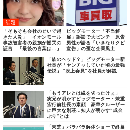
話題
「そもそも会社のせいで起
ビッグモーター「不当解
きた人災」 イオンモール
雇」訴訟で大ピンチ 原告
事故被害者の親族が慟哭の
男性が語る「いきなりクビ
証言 「最後の言葉は…」
宣告」の歪な企業風土
「族のヘッド？」ビッグモーター新
社長が「ヤンチャしていた頃の最強
伝説」 “炎上会見”を社員が解説
「もうアレとは縁を切ったけぇ」
実兄が明かすビッグモーター・兼重
宏行前社長の素顔 豪華クルーザー
に巨大な別荘…知人が明かす“成金
ぶり”とは
「東芝」バラバラ解体ショーで終幕