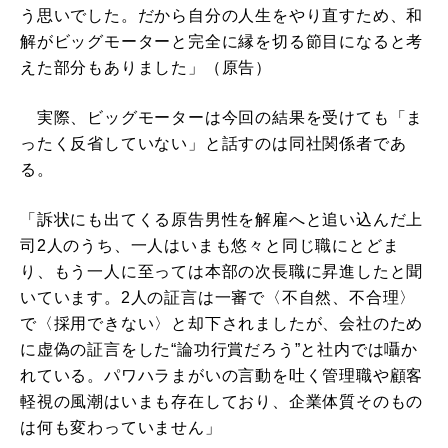
う思いでした。だから自分の人生をやり直すため、和
解がビッグモーターと完全に縁を切る節目になると考
えた部分もありました」（原告）
実際、ビッグモーターは今回の結果を受けても「ま
ったく反省していない」と話すのは同社関係者であ
る。
「訴状にも出てくる原告男性を解雇へと追い込んだ上
司2人のうち、一人はいまも悠々と同じ職にとどま
り、もう一人に至っては本部の次長職に昇進したと聞
いています。2人の証言は一審で〈不自然、不合理〉
で〈採用できない〉と却下されましたが、会社のため
に虚偽の証言をした“論功行賞だろう”と社内では囁か
れている。パワハラまがいの言動を吐く管理職や顧客
軽視の風潮はいまも存在しており、企業体質そのもの
は何も変わっていません」