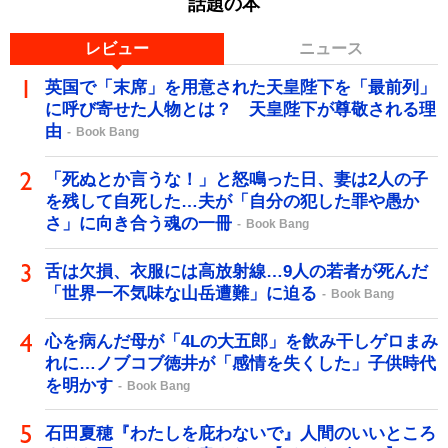
話題の本
レビュー
ニュース
英国で「末席」を用意された天皇陛下を「最前列」
に呼び寄せた人物とは？ 天皇陛下が尊敬される理
由
Book Bang
「死ぬとか言うな！」と怒鳴った日、妻は2人の子
を残して自死した…夫が「自分の犯した罪や愚か
さ」に向き合う魂の一冊
Book Bang
舌は欠損、衣服には高放射線…9人の若者が死んだ
「世界一不気味な山岳遭難」に迫る
Book Bang
心を病んだ母が「4Lの大五郎」を飲み干しゲロまみ
れに…ノブコブ徳井が「感情を失くした」子供時代
を明かす
Book Bang
石田夏穂『わたしを庇わないで』人間のいいところ