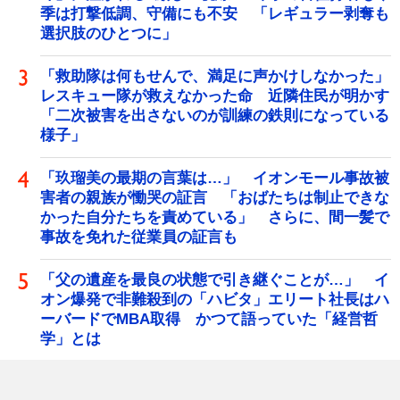
季は打撃低調、守備にも不安 「レギュラー剥奪も
選択肢のひとつに」
「救助隊は何もせんで、満足に声かけしなかった」
レスキュー隊が救えなかった命 近隣住民が明かす
「二次被害を出さないのが訓練の鉄則になっている
様子」
「玖瑠美の最期の言葉は…」 イオンモール事故被
害者の親族が慟哭の証言 「おばたちは制止できな
かった自分たちを責めている」 さらに、間一髪で
事故を免れた従業員の証言も
「父の遺産を最良の状態で引き継ぐことが…」 イ
オン爆発で非難殺到の「ハビタ」エリート社長はハ
ーバードでMBA取得 かつて語っていた「経営哲
学」とは