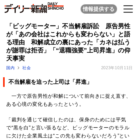
情報提供する
「ビッグモーター」不当解雇訴訟 原告男性
が「あの会社はこれからも変わらない」と語
る理由 和解成立の裏にあった「カネは払う
が謝罪は拒否」「“退職強要”上司昇進」の仰
天事実
国内
社会
2023年10月11日
不当解雇を迫った上司は「昇進」
一方で原告男性が和解について前向きに捉え直す、
ある心境の変化もあったという。
「裁判を通じて確信したのは、保身のためには平気
で“黒を白”と言い張るなど、ビッグモーターのモラル
に欠けた企業風土は“この先も変わらないだろう”とい