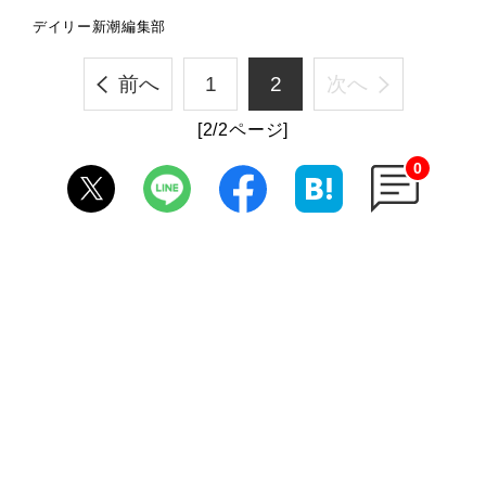
デイリー新潮編集部
前へ
1
2
次へ
[2/2ページ]
0