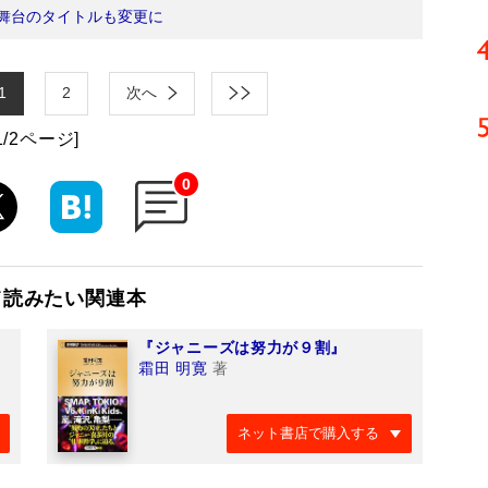
舞台のタイトルも変更に
1
2
次へ
1/2ページ]
0
て読みたい関連本
『ジャニーズは努力が９割』
霜田 明寛
著
ネット書店で購入する