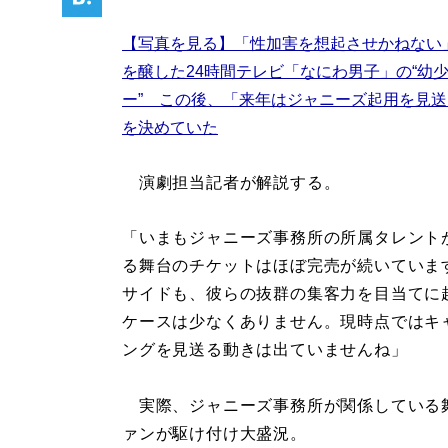
【写真を見る】「性加害を想起させかねない
を醸した24時間テレビ「なにわ男子」の“幼
ー” この後、「来年はジャニーズ起用を見
を決めていた
演劇担当記者が解説する。
「いまもジャニーズ事務所の所属タレント
る舞台のチケットはほぼ完売が続いていま
サイドも、彼らの抜群の集客力を目当てに
ケースは少なくありません。現時点ではキ
ングを見送る動きは出ていませんね」
実際、ジャニーズ事務所が関係している
ァンが駆け付け大盛況。