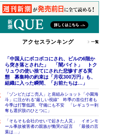
アクセスランキング
一覧
「中国人にボコボコにされ、ビルの6階か
ら突き落とされた」 「闇バイト」 トク
リュウの使い捨てにされた悲惨すぎる実
態 募集時の約束は「月収300万円」も、
組織に入った瞬間、「お前たちは…」
「ゾンビたばこ売人」と肩組みショット「小園海
斗」に注がれる“厳しい視線” 昨季の首位打者も
今季は打撃低調、守備にも不安 「レギュラー剥
奪も選択肢のひとつに」
「そもそも会社のせいで起きた人災」 イオンモ
ール事故被害者の親族が慟哭の証言 「最後の言
葉は…」