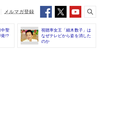
メルマガ登録
田中聖
視聴率女王「細木数子」は
発!?
なぜテレビから姿を消した
のか