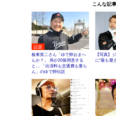
こんな記
話題
板東英二さん「ゆで卵おまへ
【写真】
んか？」 局が20個用意する
に“最も愛
と… 「出演料も交通費も要ら
ん」のゆで卵伝説