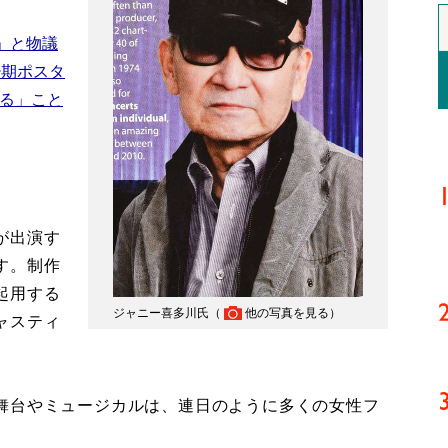
」と物議
少期ポスタ
送る」こと
が出演す
す。制作
起用する
ジャニー喜多川氏（
他の写真を見る
）
ャスティ
舞台やミュージカルは、連日のように多くの女性フ