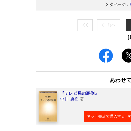
次ページ：
前へ
[
あわせ
『テレビ局の裏側』
中川 勇樹
著
ネット書店で購入する