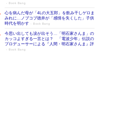
Book Bang
心を病んだ母が「4Lの大五郎」を飲み干しゲロま
みれに…ノブコブ徳井が「感情を失くした」子供
時代を明かす
Book Bang
今思い出しても涙が出そう…「明石家さんま」の
カッコよすぎる一言とは？ 「電波少年」伝説の
プロデューサーによる『人間・明石家さんま』評
Book Bang
「『火垂るの墓』は、大嘘である」原作者
が抱き続けた“自責の念”とは…「自己憐憫
は描きたくない」監督が徹底的にこだわっ
たこと（後編） #戦争の記憶
Book Bang
「叱って伸びるやつは、褒めたらもっと伸びる」
俳優・高嶋政伸が家族に教わった“人を育てるコ
ツ”…芸への考え方を明かす
Book Bang
美輪明宏 晩年の回答を集めた『ほほえんで生き
るための人生相談』がランクイン［エンターテイ
メントベストセラー］
Book Bang
「宇宙兄弟」最終46巻がベストセラー1位 宇宙