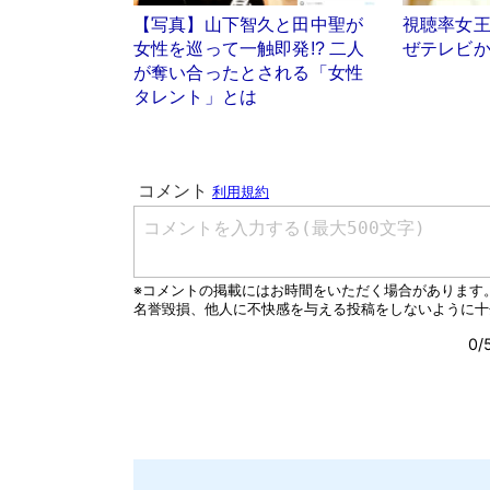
【写真】山下智久と田中聖が
視聴率女
女性を巡って一触即発!? 二人
ぜテレビ
が奪い合ったとされる「女性
タレント」とは