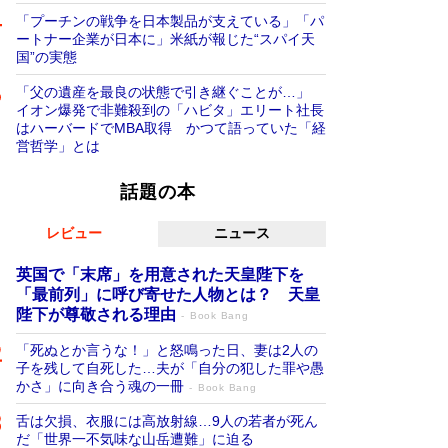
「プーチンの戦争を日本製品が支えている」「パ
ートナー企業が日本に」米紙が報じた“スパイ天
国”の実態
「父の遺産を最良の状態で引き継ぐことが…」
イオン爆発で非難殺到の「ハビタ」エリート社長
はハーバードでMBA取得 かつて語っていた「経
営哲学」とは
話題の本
レビュー
ニュース
英国で「末席」を用意された天皇陛下を
「最前列」に呼び寄せた人物とは？ 天皇
陛下が尊敬される理由
Book Bang
「死ぬとか言うな！」と怒鳴った日、妻は2人の
子を残して自死した…夫が「自分の犯した罪や愚
かさ」に向き合う魂の一冊
Book Bang
舌は欠損、衣服には高放射線…9人の若者が死ん
だ「世界一不気味な山岳遭難」に迫る