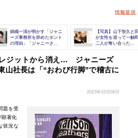
情報提供
錦織一清が明かす「ジャニ
【写真】山下智久と
ーズ事務所を辞めたホント
が女性を巡って一触即
の理由」「ジャニーさ...
二人が奪い合った...
レジットから消え… ジャニーズ
東山社長は「“おわび行脚”で稽古に
2023年10月06日
問題を受
が顕著化
な状況な