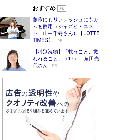
開発への関心を押し上げた18年の物語に幕 特装
おすすめ
版には「宇宙で描かれたマンガ」も収録
Book Bang
創作にもリフレッシュにもガ
友近氏、絶賛！ 鎌倉を舞台に、孤独を抱えた
ムを愛用（ジャズピアニス
人々が新たな一歩を踏み出す連作短篇集『海のほ
ト 山中千尋さん）【LOTTE
とりのプラネット』試し読み
Book Bang
TIMES】
PR
【特別読物】「救うこと、救
われること」（17） 角田光
代さん
PR