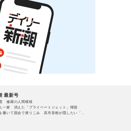
潮 最新号
震 修羅の人間模様
ん一家 消えた「プライベートジェット」帰国
を履いて国会で座りこみ 高市首相が隠したい「...